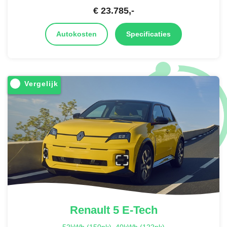
€
23.785
,-
Autokosten
Specificaties
Vergelijk
Renault
5 E-Tech
52kWh (150pk)
,
40kWh (122pk)