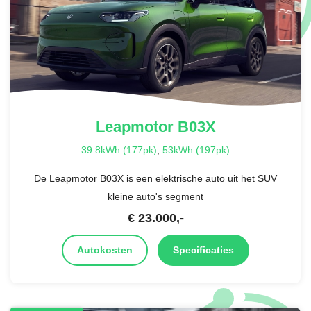
Leapmotor
B03X
39.8kWh (177pk)
,
53kWh (197pk)
De Leapmotor B03X is een elektrische auto uit het SUV
kleine auto's segment
€
23.000
,-
Autokosten
Specificaties