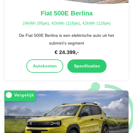
Fiat
500E Berlina
24kWh (95pk)
,
42kWh (118pk)
,
42kWh (118pk)
De Fiat 500E Berlina is een elektrische auto uit het
submini's segment
€
24.399
,-
Autokosten
Specificaties
Vergelijk