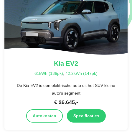
Kia
EV2
61kWh (136pk)
,
42.2kWh (147pk)
De Kia EV2 is een elektrische auto uit het SUV kleine
auto's segment
€
26.645
,-
Autokosten
Specificaties