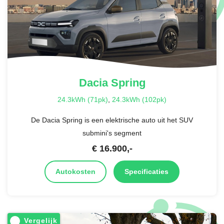
Dacia
Spring
24.3kWh (71pk)
,
24.3kWh (102pk)
De Dacia Spring is een elektrische auto uit het SUV
submini's segment
€
16.900
,-
Autokosten
Specificaties
Vergelijk