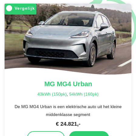
Vergelijk
MG
MG4 Urban
43kWh (150pk)
,
54kWh (160pk)
De MG MG4 Urban is een elektrische auto uit het kleine
middenklasse segment
€
24.821
,-