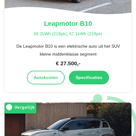
Leapmotor
B10
56.2kWh (218pk)
,
67.1kWh (218pk)
De Leapmotor B10 is een elektrische auto uit het SUV
kleine middenklasse segment
€
27.500
,-
Autokosten
Specificaties
Vergelijk