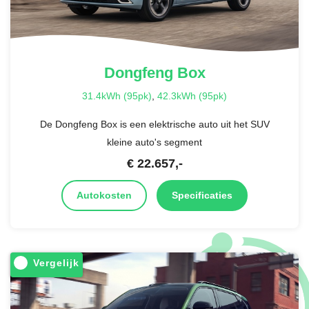
Dongfeng
Box
31.4kWh (95pk)
,
42.3kWh (95pk)
De Dongfeng Box is een elektrische auto uit het SUV
kleine auto's segment
€
22.657
,-
Autokosten
Specificaties
Vergelijk