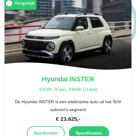
Vergelijk
Hyundai
INSTER
42kWh (97pk)
,
49kWh (114pk)
De Hyundai INSTER is een elektrische auto uit het SUV
submini's segment
€
23.625
,-
Autokosten
Specificaties