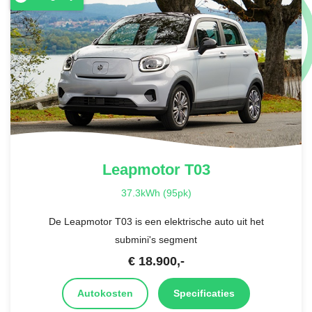
Leapmotor
T03
37.3kWh (95pk)
De Leapmotor T03 is een elektrische auto uit het
submini's segment
€
18.900
,-
Autokosten
Specificaties