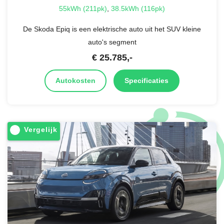
55kWh (211pk)
,
38.5kWh (116pk)
De Skoda Epiq is een elektrische auto uit het SUV kleine
auto's segment
€
25.785
,-
Autokosten
Specificaties
Vergelijk