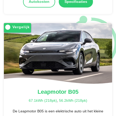
Autokosten
Specificaties
Vergelijk
Leapmotor
B05
67.1kWh (218pk)
,
56.2kWh (218pk)
De Leapmotor B05 is een elektrische auto uit het kleine