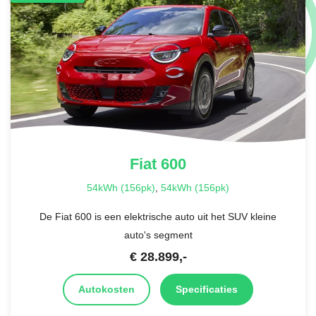
Fiat
600
54kWh (156pk)
,
54kWh (156pk)
De Fiat 600 is een elektrische auto uit het SUV kleine
auto's segment
€
28.899
,-
Autokosten
Specificaties