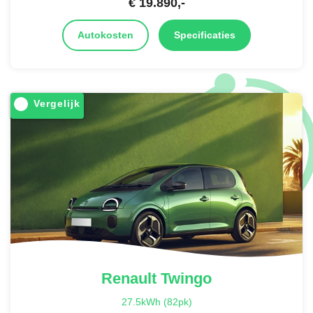
€
19.890
,-
Autokosten
Specificaties
Vergelijk
Renault
Twingo
27.5kWh (82pk)