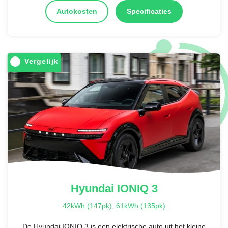
Autokosten
Specificaties
Vergelijk
Hyundai
IONIQ 3
42kWh (147pk)
,
61kWh (135pk)
De Hyundai IONIQ 3 is een elektrische auto uit het kleine