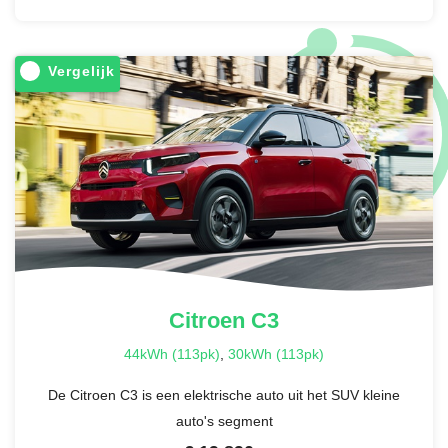
Vergelijk
Citroen
C3
44kWh (113pk)
,
30kWh (113pk)
De Citroen C3 is een elektrische auto uit het SUV kleine
auto's segment