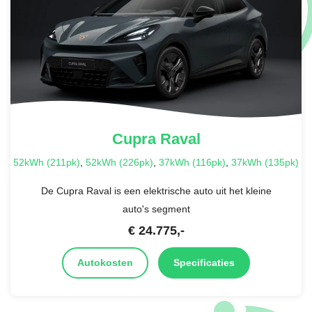
Cupra
Raval
52kWh (211pk)
,
52kWh (226pk)
,
37kWh (116pk)
,
37kWh (135pk)
De Cupra Raval is een elektrische auto uit het kleine
auto's segment
€
24.775
,-
Autokosten
Specificaties