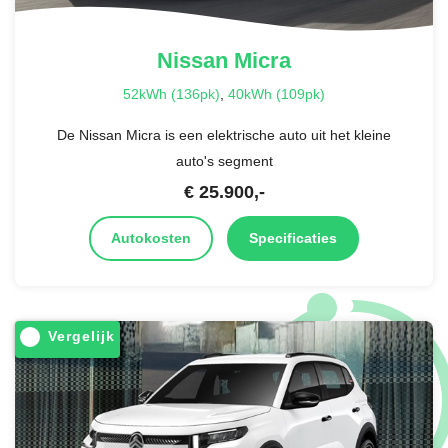
Nissan
Micra
52kWh (136pk)
,
40kWh (109pk)
De Nissan Micra is een elektrische auto uit het kleine
auto's segment
€
25.900
,-
Autokosten
Specificaties
Vergelijk