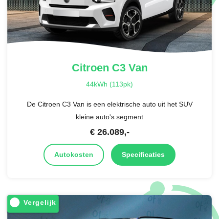
Citroen
C3 Van
44kWh (113pk)
De Citroen C3 Van is een elektrische auto uit het SUV
kleine auto's segment
€
26.089
,-
Autokosten
Specificaties
Vergelijk