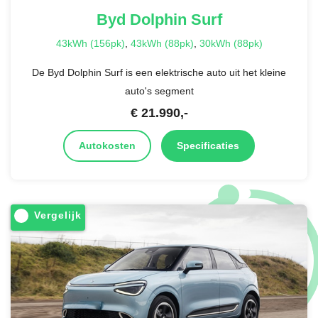
Byd
Dolphin Surf
43kWh (156pk)
,
43kWh (88pk)
,
30kWh (88pk)
De Byd Dolphin Surf is een elektrische auto uit het kleine
auto's segment
€
21.990
,-
Autokosten
Specificaties
Vergelijk