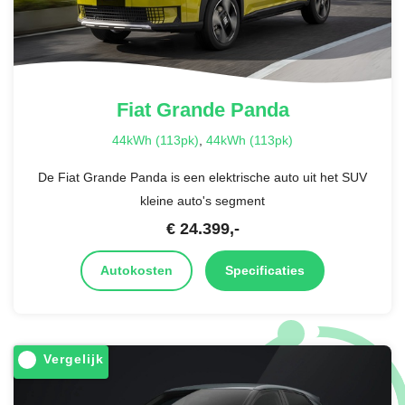
Fiat
Grande Panda
44kWh (113pk)
,
44kWh (113pk)
De Fiat Grande Panda is een elektrische auto uit het SUV
kleine auto's segment
€
24.399
,-
Autokosten
Specificaties
Vergelijk