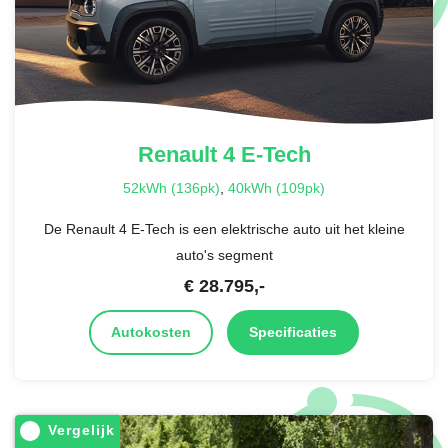
Renault
4 E-Tech
52kWh (136pk)
,
40kWh (109pk)
De Renault 4 E-Tech is een elektrische auto uit het kleine
auto's segment
€
28.795
,-
Autokosten
Specificaties
Vergelijk