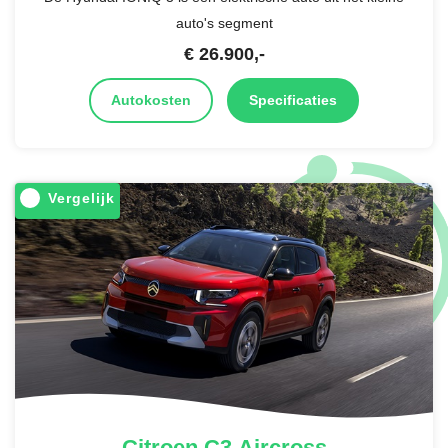
auto's segment
€
26.900
,-
Autokosten
Specificaties
Vergelijk
Citroen
C3 Aircross