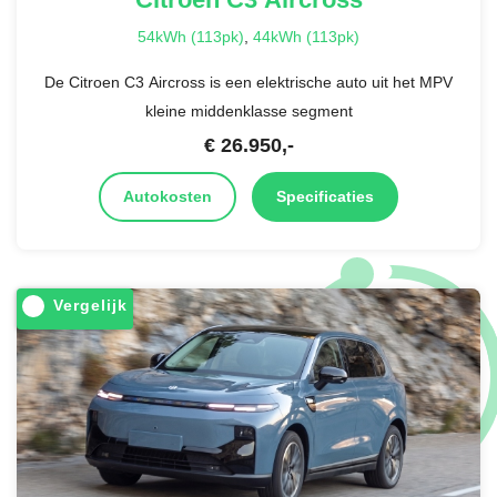
54kWh (113pk)
,
44kWh (113pk)
De Citroen C3 Aircross is een elektrische auto uit het MPV
kleine middenklasse segment
€
26.950
,-
Autokosten
Specificaties
Vergelijk