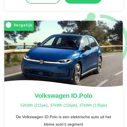
Vergelijk
Volkswagen
ID.Polo
52kWh (211pk)
,
37kWh (116pk)
,
37kWh (135pk)
De Volkswagen ID.Polo is een elektrische auto uit het
kleine auto's segment