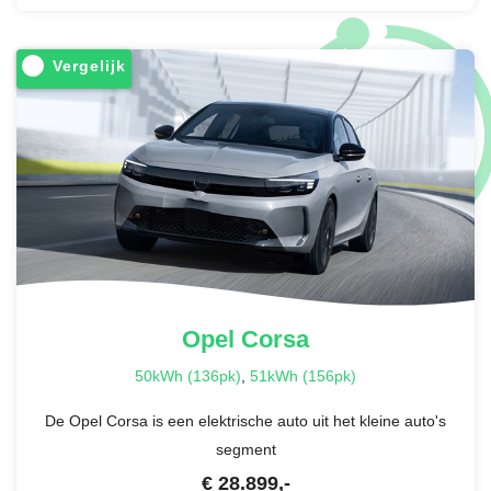
Vergelijk
Opel
Corsa
50kWh (136pk)
,
51kWh (156pk)
De Opel Corsa is een elektrische auto uit het kleine auto's
segment
€
28.899
,-