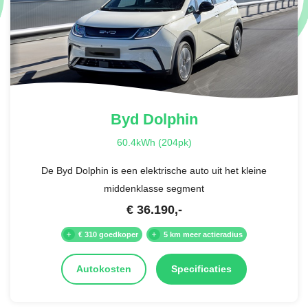
Byd
Dolphin
60.4kWh (204pk)
De Byd Dolphin is een elektrische auto uit het kleine
middenklasse segment
€
36.190
,-
€ 310 goedkoper
5 km meer actieradius
Autokosten
Specificaties