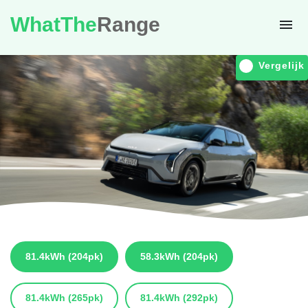
WhatThe
Range
Vergelijk
81.4kWh
(204pk)
58.3kWh
(204pk)
81.4kWh
(265pk)
81.4kWh
(292pk)