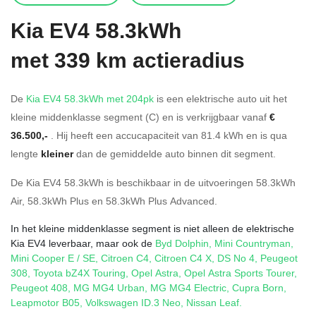
Kia
EV4 58.3kWh
met 339 km actieradius
De
Kia EV4 58.3kWh met 204pk
is een elektrische auto uit het
kleine middenklasse segment (C) en is verkrijgbaar vanaf
€
36.500,-
. Hij heeft een accucapaciteit van 81.4
kWh en is qua
lengte
kleiner
dan de gemiddelde auto binnen dit segment.
De Kia EV4 58.3kWh is beschikbaar in de
uitvoeringen
58.3kWh
Air
,
58.3kWh Plus
en
58.3kWh Plus Advanced
.
In het kleine middenklasse segment is niet alleen de elektrische
Kia EV4 leverbaar, maar ook de
Byd Dolphin
,
Mini Countryman
,
Mini Cooper E / SE
,
Citroen C4
,
Citroen C4 X
,
DS No 4
,
Peugeot
308
,
Toyota bZ4X Touring
,
Opel Astra
,
Opel Astra Sports Tourer
,
Peugeot 408
,
MG MG4 Urban
,
MG MG4 Electric
,
Cupra Born
,
Leapmotor B05
,
Volkswagen ID.3 Neo
,
Nissan Leaf
.