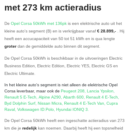
met 273 km actieradius
De
Opel Corsa 50kWh met 136pk
is een elektrische auto uit het
kleine auto's segment (B) en is verkrijgbaar vanaf
€ 28.899,-
. Hij
heeft een accucapaciteit van 50
tot 51
kWh en is qua lengte
groter
dan de gemiddelde auto binnen dit segment.
De Opel Corsa 50kWh is beschikbaar in de
uitvoeringen
Electric
Business Edition
,
Electric Edition
,
Electric YES
,
Electric GS
en
Electric Ultimate
.
In het kleine auto's segment is niet alleen de elektrische Opel
Corsa leverbaar, maar ook de
Peugeot 208
,
Lancia Ypsilon
,
Renault 5 E-Tech
,
Alpine A290
,
Abarth 600
,
Renault 4 E-Tech
,
Byd Dolphin Surf
,
Nissan Micra
,
Renault 4 E-Tech Van
,
Cupra
Raval
,
Volkswagen ID.Polo
,
Hyundai IONIQ 3
.
De Opel Corsa 50kWh heeft een ingeschatte actieradius van 273
km die je
redelijk
kan noemen. Daarbij heeft hij een topsnelheid