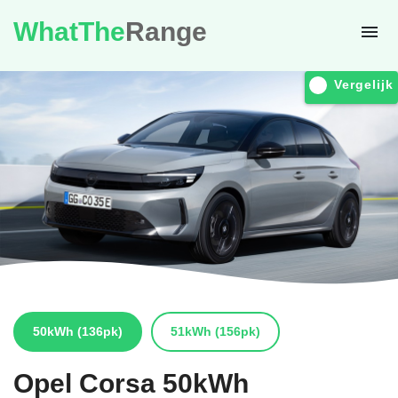
WhatThe
Range
Vergelijk
50kWh
(136pk)
51kWh
(156pk)
Opel
Corsa 50kWh