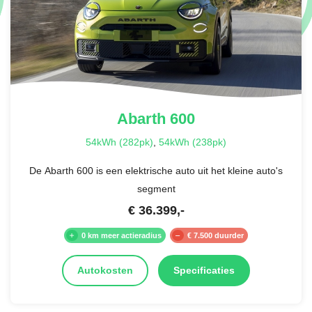
Abarth
600
54kWh (282pk)
,
54kWh (238pk)
De Abarth 600 is een elektrische auto uit het kleine auto's
segment
€
36.399
,-
0 km meer actieradius
€ 7.500 duurder
Autokosten
Specificaties