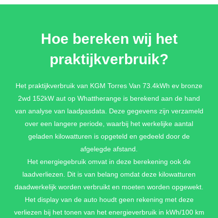
FOREST GREEN METALLIC
Hoe bereken wij het
€ 850,-
praktijkverbruik?
DANDY BLUE METALLIC
Het praktijkverbruik van KGM Torres Van 73.4kWh ev bronze
2wd 152kW aut op Whattherange is berekend aan de hand
€ 850,-
van analyse van laadpasdata. Deze gegevens zijn verzameld
over een langere periode, waarbij het werkelijke aantal
geladen kilowatturen is opgeteld en gedeeld door de
SPACE BLACK METALLIC
afgelegde afstand.
€ 850,-
Het energiegebruik omvat in deze berekening ook de
laadverliezen. Dit is van belang omdat deze kilowatturen
daadwerkelijk worden verbruikt en moeten worden opgewekt.
Het display van de auto houdt geen rekening met deze
verliezen bij het tonen van het energieverbruik in kWh/100 km