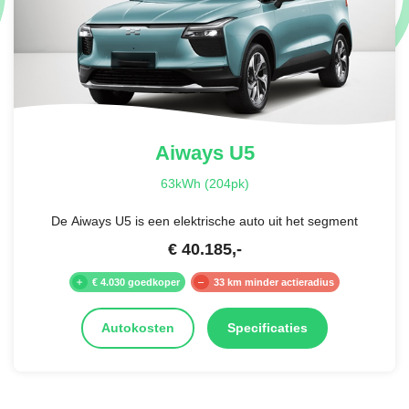
Aiways
U5
63kWh (204pk)
De Aiways U5 is een elektrische auto uit het segment
€
40.185
,-
€ 4.030 goedkoper
33 km minder actieradius
Autokosten
Specificaties