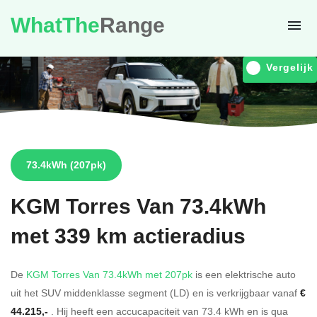
WhatThe
Range
Vergelijk
73.4kWh
(207pk)
KGM
Torres Van 73.4kWh
met 339 km actieradius
De
KGM Torres Van 73.4kWh met 207pk
is een elektrische auto
uit het SUV middenklasse segment (LD) en is verkrijgbaar vanaf
€
44.215,-
. Hij heeft een accucapaciteit van 73.4
kWh en is qua