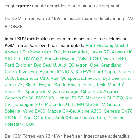
lengte
groter
dan de gemiddelde auto binnen dit segment.
De KGM Torres Van 73.4kWh is beschikbaar in de
uitvoering
EVX
BRONZE
.
In het SUV middenklasse segment is niet alleen de elektrische
KGM Torres Van leverbaar, maar ook de
Ford Mustang Mach-E
,
Aiways U5
,
Volkswagen ID.4
,
Nissan Ariya
,
Lexus RZ
,
Aiways U6
,
NIO EL6
,
BMW iX2
,
Porsche Macan
,
Volvo EC40
,
Volvo EX40
,
Ford Explorer
,
Byd Seal U
,
Audi Q6 e-tron
,
Opel Grandland
,
Cupra Tavascan
,
Hyundai IONIQ 5
,
Kia EV6
,
Ford Capri
,
Peugeot
5008
,
Leapmotor C10
,
Audi Q6 sportback e-tron
,
Byd Sealion 7
,
Zeekr 7X
,
Skoda Enyaq
,
Skoda Enyaq coupe
,
Tesla Model Y
,
Smart #5
,
Xpeng G6
,
Voyah Courage
,
Citroen C5 Aircross
,
Genesis GV60
,
BMW iX3
,
Hongqi EHS7
,
Mercedes GLC EQ
,
Kia
EV5
,
Changan S07
,
Mercedes GLB
,
MG MGS6 EV
,
Subaru
Solterra
,
Volvo EX60
,
Mazda CX-6e
,
Alpine A390
,
Genesis GV70
,
DS No 7
,
Audi Q4 e-tron
,
Audi Q4 sportback e-tron
,
Polestar
Polestar 4 SUV
.
De KGM Torres Van 73.4kWh heeft een ingeschatte actieradius