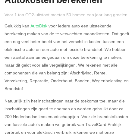
Autokosten berekenen
Voor 1 ton CO2-uitstoot moeten 50 bomen een jaar lang groeien.
Gelukkig kan
AutoDisk
voor iedere auto een uitstekende
berekening maken van de te verwachten maandkosten. Dat geeft
een nog veel beter beeld van het verschil in kosten tussen een
Rijdt u meer dan 500
Ja
Nee
elektrische auto en een auto met fossiele brandstof. We hebben
kilometer privé?
een aantal aannames gedaan om deze berekening te maken,
maar dit geldt voor alle vergelijkingen. We rekenen met alle
Belastingspercentage
componenten die van belang zijn: Afschrijving, Rente,
37,07% (Belastbaar tot €
Verzekering, Reparatie, Onderhoud, Banden, Wegenbelasting en
69.398,-)
Brandstof.
49,50% (Belastbaar van €
Natuurlijk zijn het inschattingen naar de toekomst toe, maar die
69.399,- )
inschattingen zijn goed te noemen en worden gebruikt door ca.
200 Nederlandse leasemaatschappijen. Voor de brandstofkosten
Eigen bijdrage
van fossiele auto's maken we gebruik van TravelCard Praktijk
verbruik en voor elektrisch verbruik rekenen we met onze