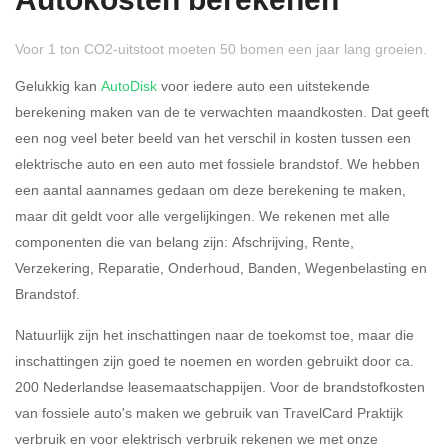
Autokosten berekenen
Voor 1 ton CO2-uitstoot moeten 50 bomen een jaar lang groeien.
Gelukkig kan
AutoDisk
voor iedere auto een uitstekende
berekening maken van de te verwachten maandkosten. Dat geeft
een nog veel beter beeld van het verschil in kosten tussen een
Rijdt u meer dan 500
Ja
Nee
elektrische auto en een auto met fossiele brandstof. We hebben
kilometer privé?
een aantal aannames gedaan om deze berekening te maken,
maar dit geldt voor alle vergelijkingen. We rekenen met alle
Belastingspercentage
componenten die van belang zijn: Afschrijving, Rente,
37,07% (Belastbaar tot €
Verzekering, Reparatie, Onderhoud, Banden, Wegenbelasting en
69.398,-)
Brandstof.
49,50% (Belastbaar van €
Natuurlijk zijn het inschattingen naar de toekomst toe, maar die
69.399,- )
inschattingen zijn goed te noemen en worden gebruikt door ca.
200 Nederlandse leasemaatschappijen. Voor de brandstofkosten
Eigen bijdrage
van fossiele auto's maken we gebruik van TravelCard Praktijk
verbruik en voor elektrisch verbruik rekenen we met onze