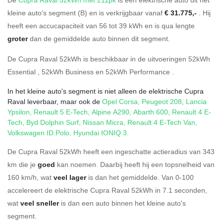
kleine auto's segment (B) en is verkrijgbaar vanaf
€ 31.775,-
. Hij
heeft een accucapaciteit van 56
tot 39
kWh en is qua lengte
groter
dan de gemiddelde auto binnen dit segment.
De Cupra Raval 52kWh is beschikbaar in de
uitvoeringen
52kWh
Essential
,
52kWh Business
en
52kWh Performance
.
In het kleine auto's segment is niet alleen de elektrische Cupra
Raval leverbaar, maar ook de
Opel Corsa
,
Peugeot 208
,
Lancia
Ypsilon
,
Renault 5 E-Tech
,
Alpine A290
,
Abarth 600
,
Renault 4 E-
Tech
,
Byd Dolphin Surf
,
Nissan Micra
,
Renault 4 E-Tech Van
,
Volkswagen ID.Polo
,
Hyundai IONIQ 3
.
De Cupra Raval 52kWh heeft een ingeschatte actieradius van 343
km die je
goed
kan noemen. Daarbij heeft hij een topsnelheid van
160 km/h, wat
veel lager
is dan het gemiddelde. Van 0-100
accelereert de elektrische Cupra Raval 52kWh in 7.1 seconden,
wat
veel sneller
is dan een auto binnen het kleine auto's
segment.