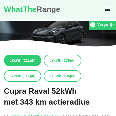
WhatThe
Range
Vergelijk
52kWh
(211pk)
52kWh
(226pk)
37kWh
(116pk)
37kWh
(135pk)
Cupra
Raval 52kWh
met 343 km actieradius
De
Cupra Raval 52kWh met 211pk
is een elektrische auto uit het