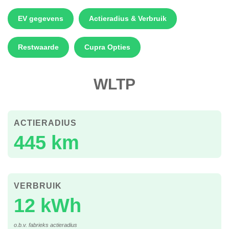
EV gegevens
Actieradius & Verbruik
Restwaarde
Cupra Opties
WLTP
ACTIERADIUS
445 km
VERBRUIK
12 kWh
o.b.v. fabrieks actieradius