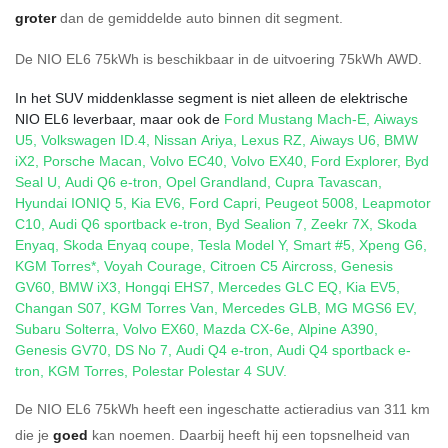
groter
dan de gemiddelde auto binnen dit segment.
De NIO EL6 75kWh is beschikbaar in de
uitvoering
75kWh AWD
.
In het SUV middenklasse segment is niet alleen de elektrische
NIO EL6 leverbaar, maar ook de
Ford Mustang Mach-E
,
Aiways
U5
,
Volkswagen ID.4
,
Nissan Ariya
,
Lexus RZ
,
Aiways U6
,
BMW
iX2
,
Porsche Macan
,
Volvo EC40
,
Volvo EX40
,
Ford Explorer
,
Byd
Seal U
,
Audi Q6 e-tron
,
Opel Grandland
,
Cupra Tavascan
,
Hyundai IONIQ 5
,
Kia EV6
,
Ford Capri
,
Peugeot 5008
,
Leapmotor
C10
,
Audi Q6 sportback e-tron
,
Byd Sealion 7
,
Zeekr 7X
,
Skoda
Enyaq
,
Skoda Enyaq coupe
,
Tesla Model Y
,
Smart #5
,
Xpeng G6
,
KGM Torres*
,
Voyah Courage
,
Citroen C5 Aircross
,
Genesis
GV60
,
BMW iX3
,
Hongqi EHS7
,
Mercedes GLC EQ
,
Kia EV5
,
Changan S07
,
KGM Torres Van
,
Mercedes GLB
,
MG MGS6 EV
,
Subaru Solterra
,
Volvo EX60
,
Mazda CX-6e
,
Alpine A390
,
Genesis GV70
,
DS No 7
,
Audi Q4 e-tron
,
Audi Q4 sportback e-
tron
,
KGM Torres
,
Polestar Polestar 4 SUV
.
De NIO EL6 75kWh heeft een ingeschatte actieradius van 311 km
die je
goed
kan noemen. Daarbij heeft hij een topsnelheid van