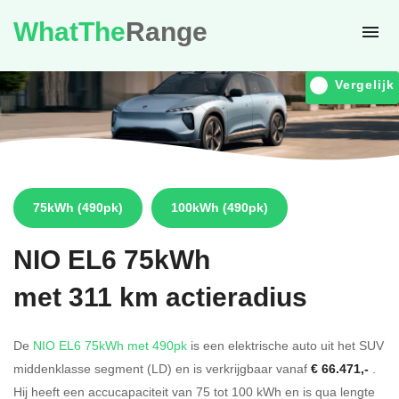
WhatThe
Range
Vergelijk
75kWh
(490pk)
100kWh
(490pk)
NIO
EL6 75kWh
met 311 km actieradius
De
NIO EL6 75kWh met 490pk
is een elektrische auto uit het SUV
middenklasse segment (LD) en is verkrijgbaar vanaf
€ 66.471,-
.
Hij heeft een accucapaciteit van 75
tot 100
kWh en is qua lengte