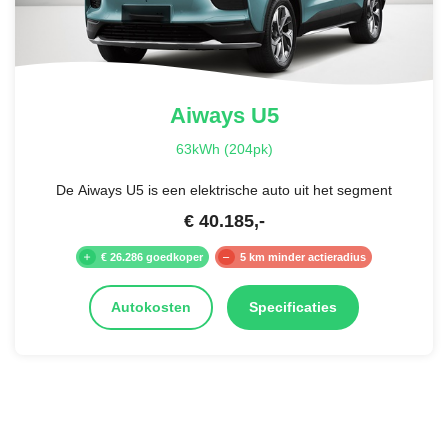
Aiways
U5
63kWh (204pk)
De Aiways U5 is een elektrische auto uit het segment
€
40.185
,-
€ 26.286 goedkoper
5 km minder actieradius
Autokosten
Specificaties