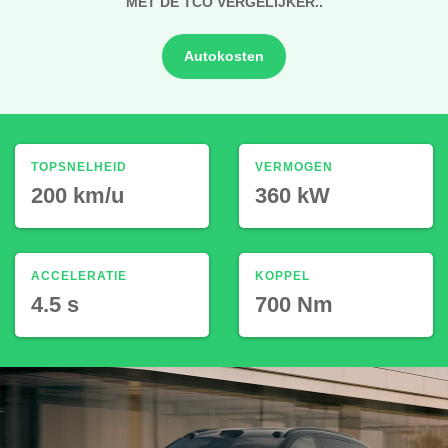
MET DE TCO VERGELIJKER..
Autokosten
TOPSNELHEID
VERMOGEN
200 km/u
360 kW
ACCELERATIE
KOPPEL
4.5 s
700 Nm