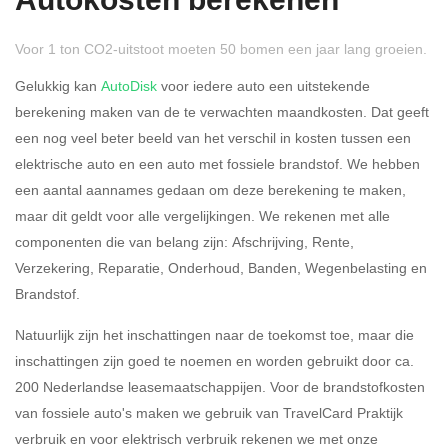
Autokosten berekenen
Voor 1 ton CO2-uitstoot moeten 50 bomen een jaar lang groeien.
Gelukkig kan
AutoDisk
voor iedere auto een uitstekende
berekening maken van de te verwachten maandkosten. Dat geeft
een nog veel beter beeld van het verschil in kosten tussen een
Rijdt u meer dan 500
Ja
Nee
elektrische auto en een auto met fossiele brandstof. We hebben
kilometer privé?
een aantal aannames gedaan om deze berekening te maken,
maar dit geldt voor alle vergelijkingen. We rekenen met alle
Belastingspercentage
componenten die van belang zijn: Afschrijving, Rente,
37,07% (Belastbaar tot €
Verzekering, Reparatie, Onderhoud, Banden, Wegenbelasting en
69.398,-)
Brandstof.
49,50% (Belastbaar van €
Natuurlijk zijn het inschattingen naar de toekomst toe, maar die
69.399,- )
inschattingen zijn goed te noemen en worden gebruikt door ca.
200 Nederlandse leasemaatschappijen. Voor de brandstofkosten
Eigen bijdrage
van fossiele auto's maken we gebruik van TravelCard Praktijk
verbruik en voor elektrisch verbruik rekenen we met onze