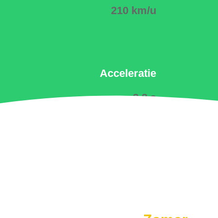
210 km/u
Acceleratie
3.8 s