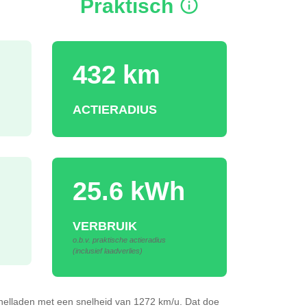
Praktisch
432 km
ACTIERADIUS
25.6 kWh
VERBRUIK
o.b.v. praktische actieradius
(inclusief laadverlies)
nelladen
met een snelheid van 1272 km/u.
Dat doe