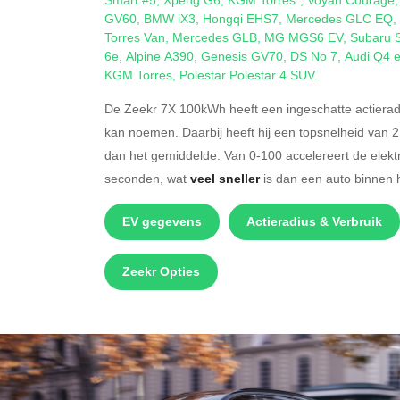
GV60
,
BMW iX3
,
Hongqi EHS7
,
Mercedes GLC EQ
,
Torres Van
,
Mercedes GLB
,
MG MGS6 EV
,
Subaru S
6e
,
Alpine A390
,
Genesis GV70
,
DS No 7
,
Audi Q4 e
KGM Torres
,
Polestar Polestar 4 SUV
.
De Zeekr 7X 100kWh heeft een ingeschatte actierad
kan noemen. Daarbij heeft hij een topsnelheid van 
dan het gemiddelde. Van 0-100 accelereert de elek
seconden, wat
veel sneller
is dan een auto binnen
EV gegevens
Actieradius & Verbruik
Zeekr Opties