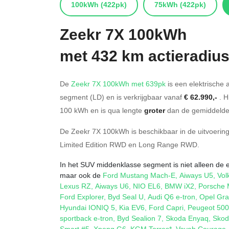
100kWh
(422pk)
75kWh
(422pk)
Zeekr
7X 100kWh
met 432 km actieradiu
De
Zeekr 7X 100kWh met 639pk
is een elektrische 
segment (LD) en is verkrijgbaar vanaf
€ 62.990,-
. H
100
kWh en is qua lengte
groter
dan de gemiddelde 
De Zeekr 7X 100kWh is beschikbaar in de
uitvoerin
Limited Edition RWD
en
Long Range RWD
.
In het SUV middenklasse segment is niet alleen de e
maar ook de
Ford Mustang Mach-E
,
Aiways U5
,
Vol
Lexus RZ
,
Aiways U6
,
NIO EL6
,
BMW iX2
,
Porsche
Ford Explorer
,
Byd Seal U
,
Audi Q6 e-tron
,
Opel Gra
Hyundai IONIQ 5
,
Kia EV6
,
Ford Capri
,
Peugeot 50
sportback e-tron
,
Byd Sealion 7
,
Skoda Enyaq
,
Skod
Smart #5
,
Xpeng G6
,
KGM Torres*
,
Voyah Courage