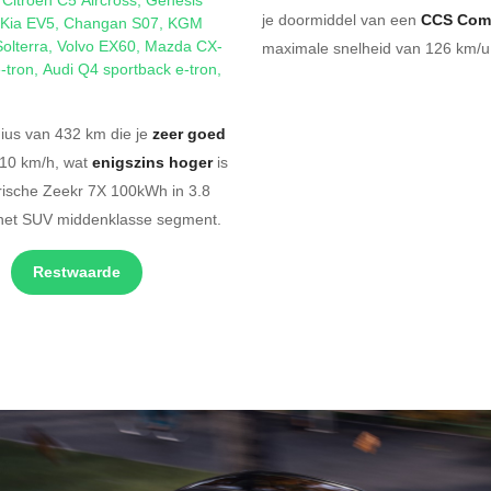
je doormiddel van een
CCS Com
Kia EV5
,
Changan S07
,
KGM
olterra
,
Volvo EX60
,
Mazda CX-
maximale snelheid van 126 km/u.
-tron
,
Audi Q4 sportback e-tron
,
ius van 432 km die je
zeer goed
210 km/h, wat
enigszins hoger
is
trische Zeekr 7X 100kWh in 3.8
 het SUV middenklasse segment.
Restwaarde