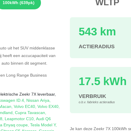
WLTP
100kWh
(639pk)
543 km
s
ACTIERADIUS
auto uit het SUV middenklasse
ij heeft een accucapaciteit van
auto binnen dit segment.
gen
Long Range Business
17.5 kWh
lektrische Zeekr 7X leverbaar,
VERBRUIK
kswagen ID.4
,
Nissan Ariya
,
o.b.v. fabrieks actieradius
 Macan
,
Volvo EC40
,
Volvo EX40
,
ndland
,
Cupra Tavascan
,
08
,
Leapmotor C10
,
Audi Q6
a Enyaq coupe
,
Tesla Model Y
,
Je kan deze Zeekr 7X 100kWh
s
,
Citroen C5 Aircross
,
Genesis