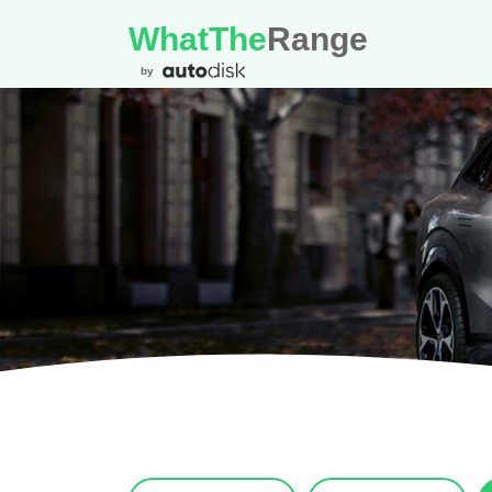
WhatThe
Range
by