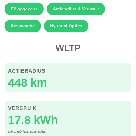
EV gegevens
Actieradius & Verbruik
Restwaarde
Hyundai Opties
WLTP
ACTIERADIUS
448 km
VERBRUIK
17.8 kWh
o.b.v. fabrieks actieradius