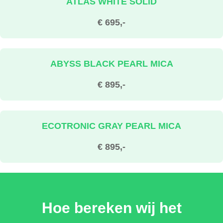
ATLAS WHITE SOLID
€ 695,-
ABYSS BLACK PEARL MICA
€ 895,-
ECOTRONIC GRAY PEARL MICA
€ 895,-
ATLAS WHITE MATTE METALLIC
Hoe bereken wij het
€ 1.095,-