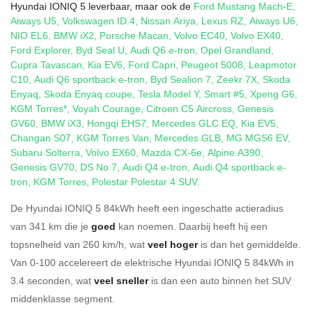
Hyundai IONIQ 5 leverbaar, maar ook de
Ford Mustang Mach-E
,
Aiways U5
,
Volkswagen ID.4
,
Nissan Ariya
,
Lexus RZ
,
Aiways U6
,
NIO EL6
,
BMW iX2
,
Porsche Macan
,
Volvo EC40
,
Volvo EX40
,
Ford Explorer
,
Byd Seal U
,
Audi Q6 e-tron
,
Opel Grandland
,
Cupra Tavascan
,
Kia EV6
,
Ford Capri
,
Peugeot 5008
,
Leapmotor
C10
,
Audi Q6 sportback e-tron
,
Byd Sealion 7
,
Zeekr 7X
,
Skoda
Enyaq
,
Skoda Enyaq coupe
,
Tesla Model Y
,
Smart #5
,
Xpeng G6
,
KGM Torres*
,
Voyah Courage
,
Citroen C5 Aircross
,
Genesis
GV60
,
BMW iX3
,
Hongqi EHS7
,
Mercedes GLC EQ
,
Kia EV5
,
Changan S07
,
KGM Torres Van
,
Mercedes GLB
,
MG MGS6 EV
,
Subaru Solterra
,
Volvo EX60
,
Mazda CX-6e
,
Alpine A390
,
Genesis GV70
,
DS No 7
,
Audi Q4 e-tron
,
Audi Q4 sportback e-
tron
,
KGM Torres
,
Polestar Polestar 4 SUV
.
De Hyundai IONIQ 5 84kWh heeft een ingeschatte actieradius
van 341 km die je
goed
kan noemen. Daarbij heeft hij een
topsnelheid van 260 km/h, wat
veel hoger
is dan het gemiddelde.
Van 0-100 accelereert de elektrische Hyundai IONIQ 5 84kWh in
3.4 seconden, wat
veel sneller
is dan een auto binnen het SUV
middenklasse segment.