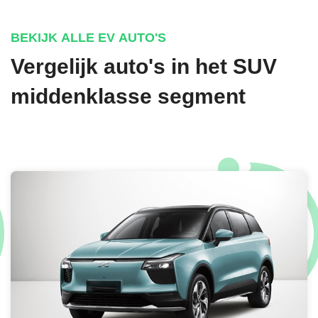
€ 695,-
BEKIJK ALLE EV AUTO'S
Vergelijk auto's in het SUV
PERFORMANCE BLUE MATTE SOLID
middenklasse segment
€ 1.095,-
SOULTRONIC ORANGE PEARL MICA
€ 0,-