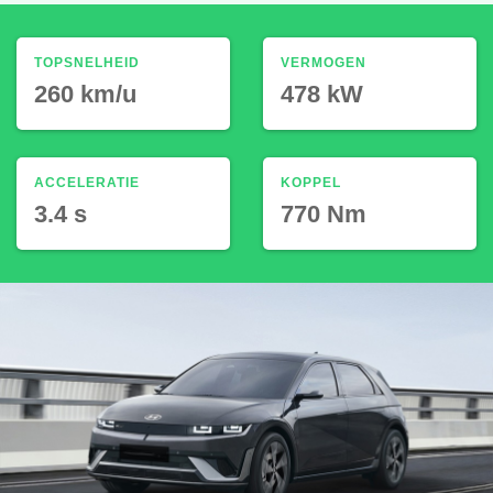
TOPSNELHEID
VERMOGEN
260 km/u
478 kW
ACCELERATIE
KOPPEL
3.4 s
770 Nm