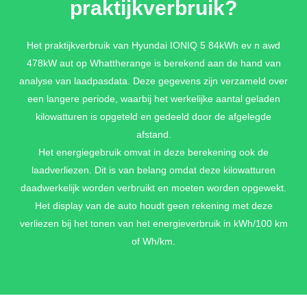
praktijkverbruik?
ECOTRONIC GRAY MATTE METALLIC
Het praktijkverbruik van Hyundai IONIQ 5 84kWh ev n awd
478kW aut op Whattherange is berekend aan de hand van
€ 1.095,-
analyse van laadpasdata. Deze gegevens zijn verzameld over
een langere periode, waarbij het werkelijke aantal geladen
kilowatturen is opgeteld en gedeeld door de afgelegde
GRAVITY GOLD MATTE METALLIC
afstand.
€ 1.095,-
Het energiegebruik omvat in deze berekening ook de
laadverliezen. Dit is van belang omdat deze kilowatturen
daadwerkelijk worden verbruikt en moeten worden opgewekt.
Het display van de auto houdt geen rekening met deze
CYBER GRAY METALLIC
verliezen bij het tonen van het energieverbruik in kWh/100 km
€ 895,-
of Wh/km.
PERFORMANCE BLUE SOLID