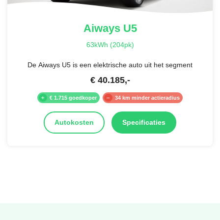
Aiways
U5
63kWh (204pk)
De Aiways U5 is een elektrische auto uit het segment
€
40.185
,-
€ 1.715 goedkoper
34 km minder actieradius
Autokosten
Specificaties