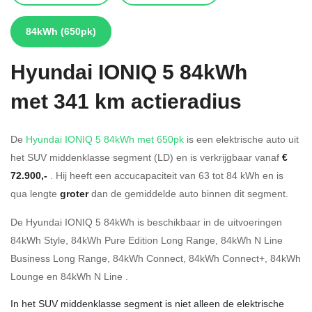
84kWh
(650pk)
Hyundai
IONIQ 5 84kWh
met 341 km actieradius
De
Hyundai IONIQ 5 84kWh met 650pk
is een elektrische auto uit
het SUV middenklasse segment (LD) en is verkrijgbaar vanaf
€
72.900,-
. Hij heeft een accucapaciteit van 63
tot 84
kWh en is
qua lengte
groter
dan de gemiddelde auto binnen dit segment.
De Hyundai IONIQ 5 84kWh is beschikbaar in de
uitvoeringen
84kWh Style
,
84kWh Pure Edition Long Range
,
84kWh N Line
Business Long Range
,
84kWh Connect
,
84kWh Connect+
,
84kWh
Lounge
en
84kWh N Line
.
In het SUV middenklasse segment is niet alleen de elektrische