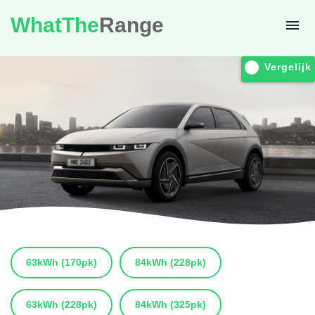
WhatThe
Range
Vergelijk
63kWh
(170pk)
84kWh
(228pk)
63kWh
(228pk)
84kWh
(325pk)