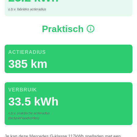
o.b.v. fabrieks actieradius
Praktisch
ACTIERADIUS
385 km
VERBRUIK
33.5 kWh
o.b.v. praktische actieradius
(inclusief laadverlies)
Je kan deze Mercedes G-klasse 117kWh
snelladen
met een