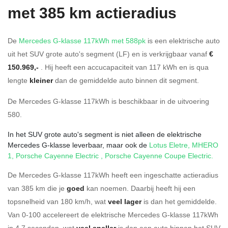
met 385 km actieradius
De
Mercedes G-klasse 117kWh met 588pk
is een elektrische auto
uit het SUV grote auto's segment (LF) en is verkrijgbaar vanaf
€
150.969,-
. Hij heeft een accucapaciteit van 117
kWh en is qua
lengte
kleiner
dan de gemiddelde auto binnen dit segment.
De Mercedes G-klasse 117kWh is beschikbaar in de
uitvoering
580
.
In het SUV grote auto's segment is niet alleen de elektrische
Mercedes G-klasse leverbaar, maar ook de
Lotus Eletre
,
MHERO
1
,
Porsche Cayenne Electric
,
Porsche Cayenne Coupe Electric
.
De Mercedes G-klasse 117kWh heeft een ingeschatte actieradius
van 385 km die je
goed
kan noemen. Daarbij heeft hij een
topsnelheid van 180 km/h, wat
veel lager
is dan het gemiddelde.
Van 0-100 accelereert de elektrische Mercedes G-klasse 117kWh
in 4.7 seconden, wat
veel sneller
is dan een auto binnen het SUV