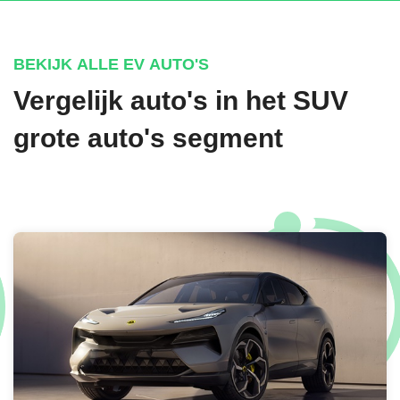
COMFORTPAKKET
231 - Afstandsbediening voor garagepoort + 311 -
Gekoelde/verwarmde bekerhouder + 889 - KEYLESS-GO + 897
BEKIJK ALLE EV AUTO'S
- Draadloos oplaadsysteem voor smartphone vooraan
Vergelijk auto's in het SUV
€ 1.912,-
grote auto's segment
AMG LINE EXTERIEUR
AMG Stylingpakket exterieur + Multifunctioneel sportstuurwiel in
nappaleder + V42 - AMG vloermatten + Voertuigbescherming
GUARD 360° Plus + CA2 - Radiatorgrille in chroom + CE3 -
Beschermingslijsten exterieur met sierelement in geborsteld
aluminium + CZ0 - Sierelementen in de bumpers in zilverchroom
+ C51 - Verlichte instaplijsten in roestvrij staal met monogram
Mercedes-Benz vooraan + Zijdelingse treeplanken in roestvrij
staal + Y51 - Beschermlijst van de laadruimte in roestvrij staal +
20" 10-spaaks lichtmetalen AMG-velgen, zilver/zwart,
aërodynamisch geoptimaliseerd + C10 -
Bodembeschermingsplaat in zilver