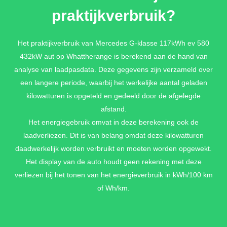
€ 1.755,-
praktijkverbruik?
Het praktijkverbruik van Mercedes G-klasse 117kWh ev 580
NIGHTPAKKET II
432kW aut op Whattherange is berekend aan de hand van
7U8 - Typeaanduidingen, logo's en monogrammen in zwart +
analyse van laadpasdata. Deze gegevens zijn verzameld over
CS1 - Mercedes-Benz ster in zwart glanzende afwerking
een langere periode, waarbij het werkelijke aantal geladen
vooraan en achteraan
kilowatturen is opgeteld en gedeeld door de afgelegde
€ 605,-
afstand.
Het energiegebruik omvat in deze berekening ook de
laadverliezen. Dit is van belang omdat deze kilowatturen
TECHNOLOGIEPAKKET
daadwerkelijk worden verbruikt en moeten worden opgewekt.
PA8 Parkeerpakket met 360°-camera en PARKTRONIC + P79
Het display van de auto houdt geen rekening met deze
Rijassistentiepakket
verliezen bij het tonen van het energieverbruik in kWh/100 km
€ 2.674,-
of Wh/km.