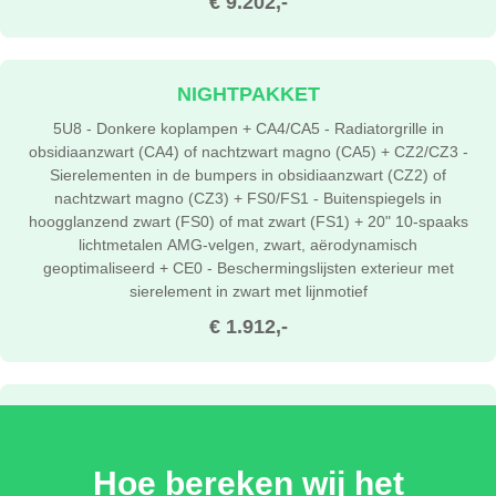
€ 9.202,-
NIGHTPAKKET
5U8 - Donkere koplampen + CA4/CA5 - Radiatorgrille in
obsidiaanzwart (CA4) of nachtzwart magno (CA5) + CZ2/CZ3 -
Sierelementen in de bumpers in obsidiaanzwart (CZ2) of
nachtzwart magno (CZ3) + FS0/FS1 - Buitenspiegels in
hoogglanzend zwart (FS0) of mat zwart (FS1) + 20" 10-spaaks
lichtmetalen AMG-velgen, zwart, aërodynamisch
geoptimaliseerd + CE0 - Beschermingslijsten exterieur met
sierelement in zwart met lijnmotief
€ 1.912,-
WARMTECOMFORTPAKKET
597 Verwarmde voorruit + 443 Verwarmd stuurwiel + 906 -
Hoe bereken wij het
Verwarmde armsteunen vooraan