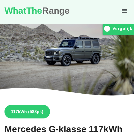
WhatThe
Range
Vergelijk
117kWh
(588pk)
Mercedes
G-klasse 117kWh