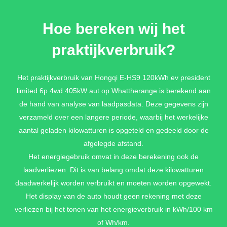
GLACIER WHITE METALLIC/DAK ARTIC
BLACK METALLIC
Hoe bereken wij het
€ 1.995,-
praktijkverbruik?
Het praktijkverbruik van Hongqi E-HS9 120kWh ev president
MOUNTAIN GREY METALLIC/DAK ARTIC
limited 6p 4wd 405kW aut op Whattherange is berekend aan
BLACK METALLIC
de hand van analyse van laadpasdata. Deze gegevens zijn
€ 1.995,-
verzameld over een langere periode, waarbij het werkelijke
aantal geladen kilowatturen is opgeteld en gedeeld door de
afgelegde afstand.
MOUNTAIN GREY METALLIC/DAK
Het energiegebruik omvat in deze berekening ook de
GLACIER WHITE METALLIC
laadverliezen. Dit is van belang omdat deze kilowatturen
daadwerkelijk worden verbruikt en moeten worden opgewekt.
€ 2.495,-
Het display van de auto houdt geen rekening met deze
verliezen bij het tonen van het energieverbruik in kWh/100 km
of Wh/km.