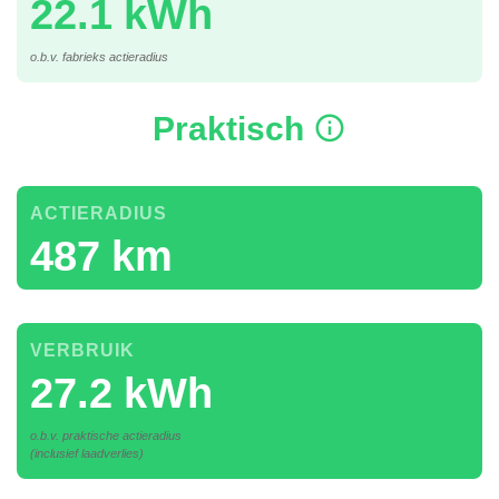
22.1 kWh
o.b.v. fabrieks actieradius
Praktisch
ACTIERADIUS
487 km
VERBRUIK
27.2 kWh
o.b.v. praktische actieradius
(inclusief laadverlies)