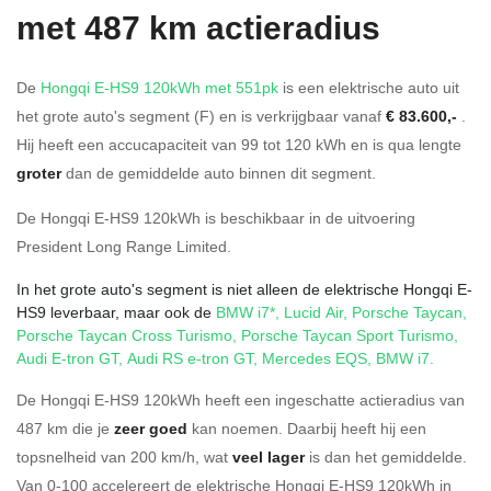
met 487 km actieradius
De
Hongqi E-HS9 120kWh met 551pk
is een elektrische auto uit
het grote auto's segment (F) en is verkrijgbaar vanaf
€ 83.600,-
.
Hij heeft een accucapaciteit van 99
tot 120
kWh en is qua lengte
groter
dan de gemiddelde auto binnen dit segment.
De Hongqi E-HS9 120kWh is beschikbaar in de
uitvoering
President Long Range Limited
.
In het grote auto's segment is niet alleen de elektrische Hongqi E-
HS9 leverbaar, maar ook de
BMW i7*
,
Lucid Air
,
Porsche Taycan
,
Porsche Taycan Cross Turismo
,
Porsche Taycan Sport Turismo
,
Audi E-tron GT
,
Audi RS e-tron GT
,
Mercedes EQS
,
BMW i7
.
De Hongqi E-HS9 120kWh heeft een ingeschatte actieradius van
487 km die je
zeer goed
kan noemen. Daarbij heeft hij een
topsnelheid van 200 km/h, wat
veel lager
is dan het gemiddelde.
Van 0-100 accelereert de elektrische Hongqi E-HS9 120kWh in