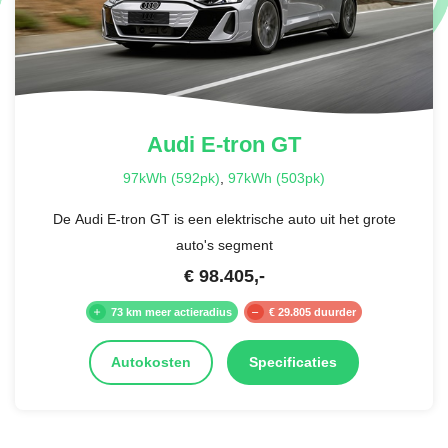
Audi
E-tron GT
97kWh (592pk)
,
97kWh (503pk)
De Audi E-tron GT is een elektrische auto uit het grote
auto's segment
€
98.405
,-
73 km meer actieradius
€ 29.805 duurder
Autokosten
Specificaties