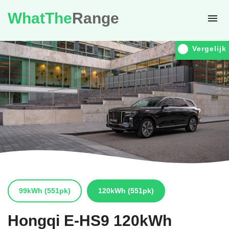
WhatThe
Range
Vergelijk
99kWh
(551pk)
120kWh
(551pk)
Hongqi
E-HS9 120kWh