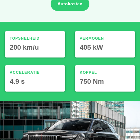
Autokosten
TOPSNELHEID
VERMOGEN
200 km/u
405 kW
ACCELERATIE
KOPPEL
4.9 s
750 Nm