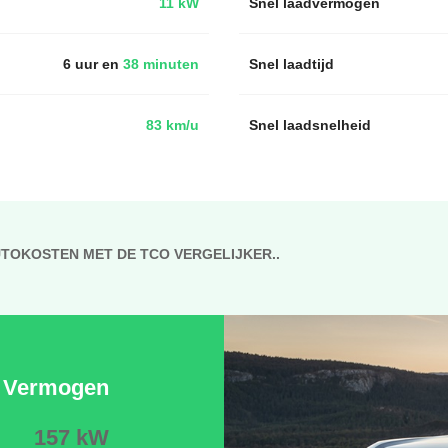
11 kW
Snel laadvermogen
6 uur en
38 minuten
Snel laadtijd
83 km/u
Snel laadsnelheid
UTOKOSTEN MET DE TCO VERGELIJKER..
Vermogen
157 kW