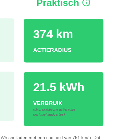
Praktisch
374 km
ACTIERADIUS
21.5 kWh
VERBRUIK
o.b.v. praktische actieradius
(inclusief laadverlies)
3kWh
snelladen
met een snelheid van 751 km/u.
Dat