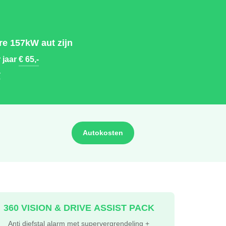
re 157kW aut zijn
 jaar
€ 65,-
-
Autokosten
360 VISION & DRIVE ASSIST PACK
Anti diefstal alarm met supervergrendeling +