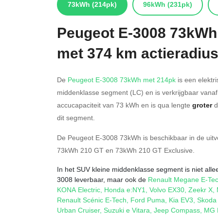
73kWh
(214pk)
96kWh
(231pk)
Peugeot
E-3008 73kWh
met 374 km actieradiu
De
Peugeot E-3008 73kWh met 214pk
is een elektr
middenklasse segment (LC) en is verkrijgbaar vana
accucapaciteit van 73
kWh en is qua lengte
groter
d
dit segment.
De Peugeot E-3008 73kWh is beschikbaar in de
uit
73kWh 210 GT
en
73kWh 210 GT Exclusive
.
In het SUV kleine middenklasse segment is niet alle
3008 leverbaar, maar ook de
Renault Megane E-Te
KONA Electric
,
Honda e:NY1
,
Volvo EX30
,
Zeekr X
,
Renault Scénic E-Tech
,
Ford Puma
,
Kia EV3
,
Skoda 
Urban Cruiser
,
Suzuki e Vitara
,
Jeep Compass
,
MG 