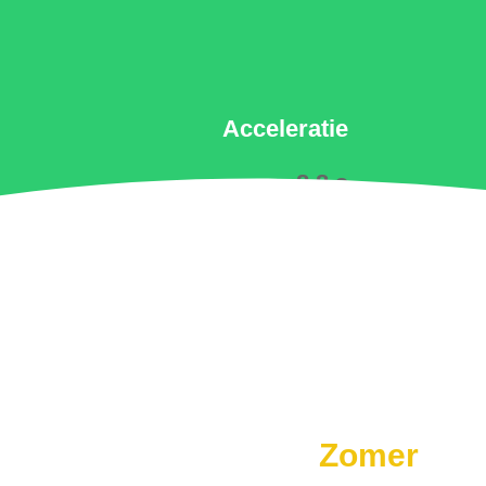
Acceleratie
8.8 s
Zomer