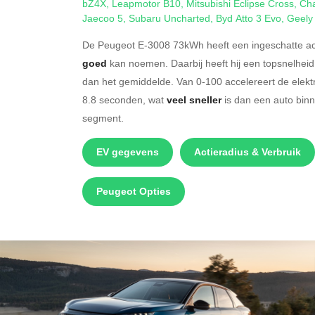
bZ4X
,
Leapmotor B10
,
Mitsubishi Eclipse Cross
,
Ch
Jaecoo 5
,
Subaru Uncharted
,
Byd Atto 3 Evo
,
Geely
De Peugeot E-3008 73kWh heeft een ingeschatte act
goed
kan noemen. Daarbij heeft hij een topsnelhei
dan het gemiddelde. Van 0-100 accelereert de elek
8.8 seconden, wat
veel sneller
is dan een auto bin
segment.
EV gegevens
Actieradius & Verbruik
Peugeot Opties