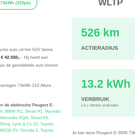
WLTP
73kWh
(325pk)
526 km
s
ACTIERADIUS
ische auto uit het SUV kleine
f
€ 42.550,-
. Hij heeft een
an de gemiddelde auto binnen
13.2 kWh
voeringen
73kWh 210 Allure
,
VERBRUIK
en de elektrische Peugeot E-
o.b.v. fabrieks actieradius
ch
,
BMW iX1
,
Smart #1
,
Hyundai
Mercedes EQA
,
Smart #3
,
Elroq
,
Lynk & Co 02
,
Toyota
MGS5 EV
,
Omoda 5
,
Toyota
Je kan deze Peugeot E-3008 7