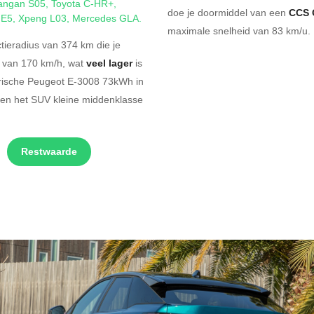
angan S05
,
Toyota C-HR+
,
doe je doormiddel van een
CCS 
 E5
,
Xpeng L03
,
Mercedes GLA
.
maximale snelheid van 83 km/u. 
ieradius van 374 km die je
d van 170 km/h, wat
veel lager
is
trische Peugeot E-3008 73kWh in
nen het SUV kleine middenklasse
Restwaarde