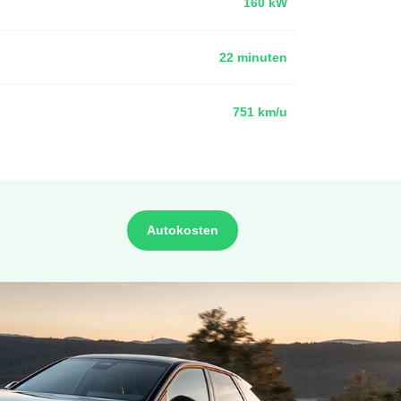
160 kW
22 minuten
751 km/u
Autokosten