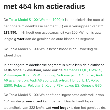
met 454 km actieradius
De
Tesla Model S 100kWh met 1020pk
is een elektrische auto uit
het hogere middenklasse segment (E) en is verkrijgbaar vanaf
€
119.990,-
. Hij heeft een accucapaciteit van 100
kWh en is qua
lengte
groter
dan de gemiddelde auto binnen dit segment.
De Tesla Model S 100kWh is beschikbaar in de
uitvoering
All-
wheel drive
.
In het hogere middenklasse segment is niet alleen de elektrische
Tesla Model S leverbaar, maar ook de
Mercedes EQE
,
BMW i5
,
Volkswagen ID.7
,
BMW i5 touring
,
Volkswagen ID.7 Tourer
,
Audi
A6 avant e-tron
,
Audi A6 sportback e-tron
,
Hongqi EH7
,
Volvo
ES90
,
Polestar Polestar 5
,
Xpeng P7+
,
Lexus ES
,
Genesis G80
.
De Tesla Model S 100kWh heeft een ingeschatte actieradius van
454 km die je
zeer goed
kan noemen. Daarbij heeft hij een
topsnelheid van 322 km/h, wat
veel hoger
is dan het gemiddelde.