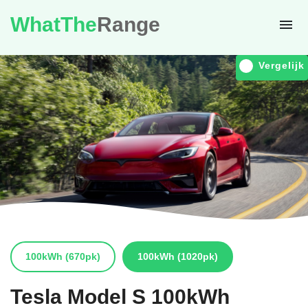
WhatThe
Range
Vergelijk
100kWh
(670pk)
100kWh
(1020pk)
Tesla
Model S 100kWh