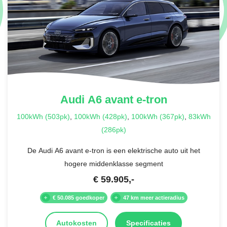
Audi
A6 avant e-tron
100kWh (503pk)
,
100kWh (428pk)
,
100kWh (367pk)
,
83kWh
(286pk)
De Audi A6 avant e-tron is een elektrische auto uit het
hogere middenklasse segment
€
59.905
,-
€ 50.085 goedkoper
47 km meer actieradius
Autokosten
Specificaties