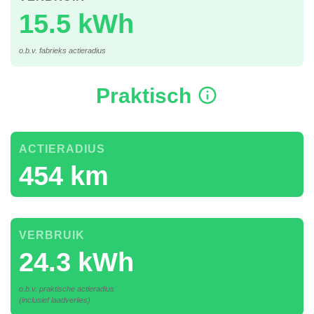
15.5 kWh
o.b.v. fabrieks actieradius
Praktisch
ACTIERADIUS
454 km
VERBRUIK
24.3 kWh
o.b.v. praktische actieradius
(inclusief laadverlies)