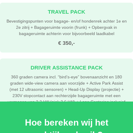
TRAVEL PACK
Bevestigingspunten voor bagage- en/of hondenrek achter 1e en
2e zitrij + Bagageruimte voorin (frunk) + Opbergvak in
bagageruimte achterin voor bijvoorbeeld laadkabel
€ 350,-
DRIVER ASSISTANCE PACK
360 graden camera incl. “bird’s-eye” bovenaanzicht en 180
graden wide-view camera aan voorzijde + Active Park Assist
(met 12 ultrasonic sensoren) + Head-Up Display (projectie) +
230V stopcontact aan rechterzijde bagageruimte met een
vermogen van 2,3 kW (piek 3,6 kW) + Lane Centering inclusief
Lane Change Assist + Pre-Collsion Assist Intersection (PCAi) +
Verwarmbaar stuurwiel (op Style en Select)
Hoe bereken wij het
€ 1.800,-