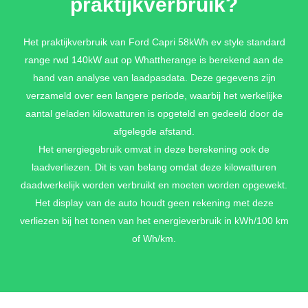
praktijkverbruik?
COMFORT PACK I - STYLE
Het praktijkverbruik van Ford Capri 58kWh ev style standard
12-weg elektrisch verstelbare bestuurdersstoel met memory
range rwd 140kW aut op Whattherange is berekend aan de
functie en massagefunctie + Standaardbekleding i.c.m. Comfort
hand van analyse van laadpasdata. Deze gegevens zijn
Pack I: Gedeeltelijk Sensico in Black Onyx + Voorstoelen met
verzameld over een langere periode, waarbij het werkelijke
geïntegreerde hoofdsteun + Draadloos opladen mobiele
aantal geladen kilowatturen is opgeteld en gedeeld door de
telefoon + Armsteun met cupholder in achterbank +
Buitenspiegels met memory functie en Capri logo projectie +
afgelegde afstand.
Elektrisch bedienbare achterklep met handsfree functie + Skiluik
Het energiegebruik omvat in deze berekening ook de
in achterbank + USB-C oplaadpunten (2x) achterin + Keyless
laadverliezen. Dit is van belang omdat deze kilowatturen
Entry + Verwarmbaar stuurwiel + Verwarmbare voorstoelen +
daadwerkelijk worden verbruikt en moeten worden opgewekt.
Automatisch dimmende binnenspiegel
Het display van de auto houdt geen rekening met deze
€ 1.900,-
verliezen bij het tonen van het energieverbruik in kWh/100 km
of Wh/km.