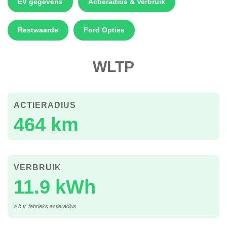
EV gegevens
Actieradius & Verbruik
Restwaarde
Ford Opties
WLTP
ACTIERADIUS
464 km
VERBRUIK
11.9 kWh
o.b.v. fabrieks actieradius