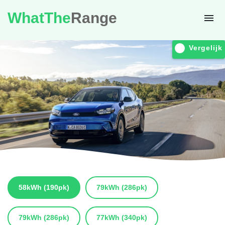
WhatThe
Range
Vergelijk
58kWh
(190pk)
79kWh
(286pk)
79kWh
(286pk)
77kWh
(340pk)