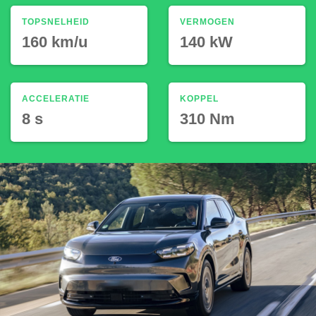
TOPSNELHEID
VERMOGEN
160 km/u
140 kW
ACCELERATIE
KOPPEL
8 s
310 Nm