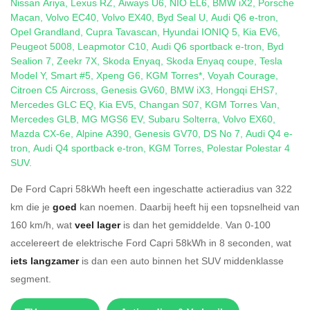
Nissan Ariya
,
Lexus RZ
,
Aiways U6
,
NIO EL6
,
BMW iX2
,
Porsche
Macan
,
Volvo EC40
,
Volvo EX40
,
Byd Seal U
,
Audi Q6 e-tron
,
Opel Grandland
,
Cupra Tavascan
,
Hyundai IONIQ 5
,
Kia EV6
,
Peugeot 5008
,
Leapmotor C10
,
Audi Q6 sportback e-tron
,
Byd
Sealion 7
,
Zeekr 7X
,
Skoda Enyaq
,
Skoda Enyaq coupe
,
Tesla
Model Y
,
Smart #5
,
Xpeng G6
,
KGM Torres*
,
Voyah Courage
,
Citroen C5 Aircross
,
Genesis GV60
,
BMW iX3
,
Hongqi EHS7
,
Mercedes GLC EQ
,
Kia EV5
,
Changan S07
,
KGM Torres Van
,
Mercedes GLB
,
MG MGS6 EV
,
Subaru Solterra
,
Volvo EX60
,
Mazda CX-6e
,
Alpine A390
,
Genesis GV70
,
DS No 7
,
Audi Q4 e-
tron
,
Audi Q4 sportback e-tron
,
KGM Torres
,
Polestar Polestar 4
SUV
.
De Ford Capri 58kWh heeft een ingeschatte actieradius van 322
km die je
goed
kan noemen. Daarbij heeft hij een topsnelheid van
160 km/h, wat
veel lager
is dan het gemiddelde. Van 0-100
accelereert de elektrische Ford Capri 58kWh in 8 seconden, wat
iets langzamer
is dan een auto binnen het SUV middenklasse
segment.