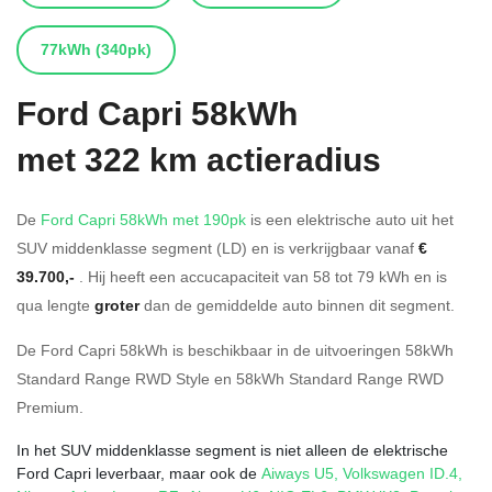
77kWh
(340pk)
Ford
Capri 58kWh
met 322 km actieradius
De
Ford Capri 58kWh met 190pk
is een elektrische auto uit het
SUV middenklasse segment (LD) en is verkrijgbaar vanaf
€
39.700,-
. Hij heeft een accucapaciteit van 58
tot 79
kWh en is
qua lengte
groter
dan de gemiddelde auto binnen dit segment.
De Ford Capri 58kWh is beschikbaar in de
uitvoeringen
58kWh
Standard Range RWD Style
en
58kWh Standard Range RWD
Premium
.
In het SUV middenklasse segment is niet alleen de elektrische
Ford Capri leverbaar, maar ook de
Aiways U5
,
Volkswagen ID.4
,