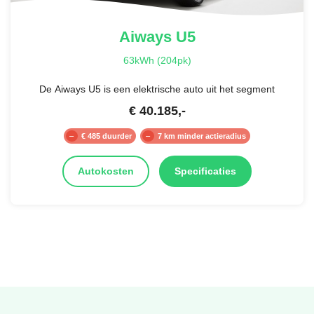
Aiways
U5
63kWh (204pk)
De Aiways U5 is een elektrische auto uit het segment
€
40.185
,-
€ 485 duurder
7 km minder actieradius
Autokosten
Specificaties