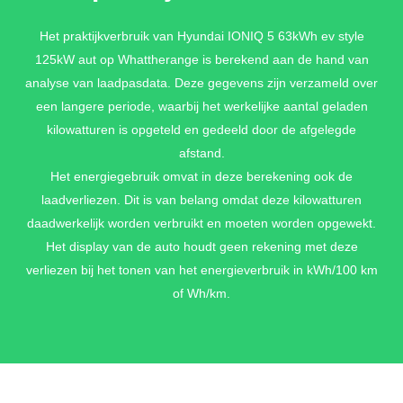
ECOTRONIC GRAY PEARL MICA
Het praktijkverbruik van Hyundai IONIQ 5 63kWh ev style
125kW aut op Whattherange is berekend aan de hand van
€ 895,-
analyse van laadpasdata. Deze gegevens zijn verzameld over
een langere periode, waarbij het werkelijke aantal geladen
kilowatturen is opgeteld en gedeeld door de afgelegde
LUCID BLUE PEARL MICA
afstand.
€ 895,-
Het energiegebruik omvat in deze berekening ook de
laadverliezen. Dit is van belang omdat deze kilowatturen
daadwerkelijk worden verbruikt en moeten worden opgewekt.
Het display van de auto houdt geen rekening met deze
META BLUE PEARL MICA
verliezen bij het tonen van het energieverbruik in kWh/100 km
€ 895,-
of Wh/km.
ATLAS WHITE MATTE METALLIC
€ 1.095,-