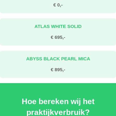
€ 0,-
ATLAS WHITE SOLID
€ 695,-
ABYSS BLACK PEARL MICA
€ 895,-
DIGITAL TEAL-GREEN PEARL MICA
Hoe bereken wij het
€ 895,-
praktijkverbruik?