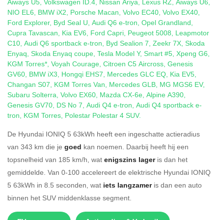
Aiways U5
,
Volkswagen ID.4
,
Nissan Ariya
,
Lexus RZ
,
Aiways U6
,
NIO EL6
,
BMW iX2
,
Porsche Macan
,
Volvo EC40
,
Volvo EX40
,
Ford Explorer
,
Byd Seal U
,
Audi Q6 e-tron
,
Opel Grandland
,
Cupra Tavascan
,
Kia EV6
,
Ford Capri
,
Peugeot 5008
,
Leapmotor
C10
,
Audi Q6 sportback e-tron
,
Byd Sealion 7
,
Zeekr 7X
,
Skoda
Enyaq
,
Skoda Enyaq coupe
,
Tesla Model Y
,
Smart #5
,
Xpeng G6
,
KGM Torres*
,
Voyah Courage
,
Citroen C5 Aircross
,
Genesis
GV60
,
BMW iX3
,
Hongqi EHS7
,
Mercedes GLC EQ
,
Kia EV5
,
Changan S07
,
KGM Torres Van
,
Mercedes GLB
,
MG MGS6 EV
,
Subaru Solterra
,
Volvo EX60
,
Mazda CX-6e
,
Alpine A390
,
Genesis GV70
,
DS No 7
,
Audi Q4 e-tron
,
Audi Q4 sportback e-
tron
,
KGM Torres
,
Polestar Polestar 4 SUV
.
De Hyundai IONIQ 5 63kWh heeft een ingeschatte actieradius
van 343 km die je
goed
kan noemen. Daarbij heeft hij een
topsnelheid van 185 km/h, wat
enigszins lager
is dan het
gemiddelde. Van 0-100 accelereert de elektrische Hyundai IONIQ
5 63kWh in 8.5 seconden, wat
iets langzamer
is dan een auto
binnen het SUV middenklasse segment.