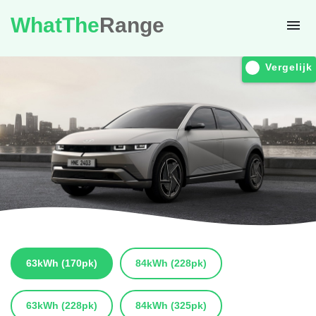
WhatThe
Range
Vergelijk
63kWh
(170pk)
84kWh
(228pk)
63kWh
(228pk)
84kWh
(325pk)