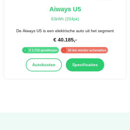
Aiways
U5
63kWh (204pk)
De Aiways U5 is een elektrische auto uit het segment
€
40.185
,-
€ 1.715 goedkoper
34 km minder actieradius
Autokosten
Specificaties