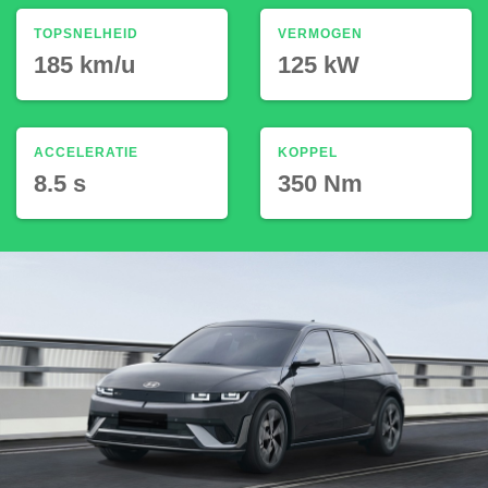
TOPSNELHEID
VERMOGEN
185 km/u
125 kW
ACCELERATIE
KOPPEL
8.5 s
350 Nm