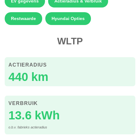
EV gegevens
Actieradius & Verbruik
Restwaarde
Hyundai Opties
WLTP
ACTIERADIUS
440 km
VERBRUIK
13.6 kWh
o.b.v. fabrieks actieradius