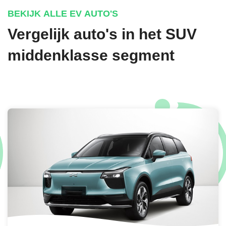
BEKIJK ALLE EV AUTO'S
Vergelijk auto's in het SUV
ECOTRONIC GRAY MATTE METALLIC
middenklasse segment
€ 1.095,-
GRAVITY GOLD MATTE METALLIC
€ 1.095,-
CYBER GRAY METALLIC
€ 895,-