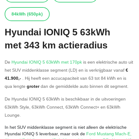
84kWh
(650pk)
Hyundai
IONIQ 5 63kWh
met 343 km actieradius
De
Hyundai IONIQ 5 63kWh met 170pk
is een elektrische auto uit
het SUV middenklasse segment (LD) en is verkrijgbaar vanaf
€
41.900,-
. Hij heeft een accucapaciteit van 63
tot 84
kWh en is
qua lengte
groter
dan de gemiddelde auto binnen dit segment.
De Hyundai IONIQ 5 63kWh is beschikbaar in de
uitvoeringen
63kWh Style
,
63kWh Connect
,
63kWh Connect+
en
63kWh
Lounge
.
In het SUV middenklasse segment is niet alleen de elektrische
Hyundai IONIQ 5 leverbaar, maar ook de
Ford Mustang Mach-E
,