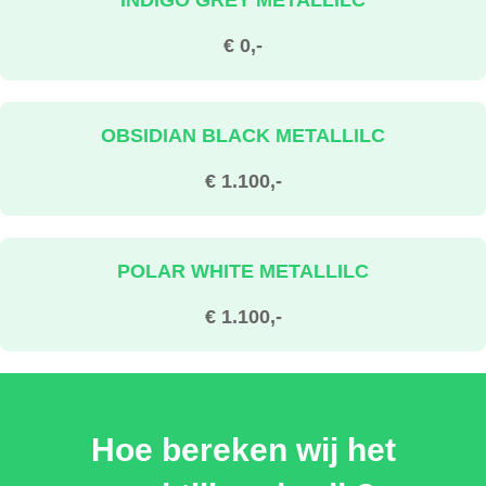
€ 0,-
OBSIDIAN BLACK METALLILC
€ 1.100,-
POLAR WHITE METALLILC
€ 1.100,-
ATLANTIS GREY METALLILC
Hoe bereken wij het
€ 1.100,-