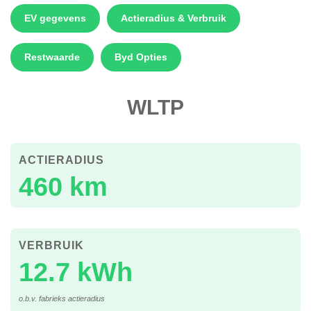
EV gegevens
Actieradius & Verbruik
Restwaarde
Byd Opties
WLTP
ACTIERADIUS
460 km
VERBRUIK
12.7 kWh
o.b.v. fabrieks actieradius