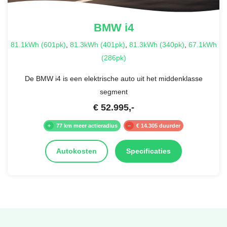
BMW
i4
81.1kWh (601pk)
,
81.3kWh (401pk)
,
81.3kWh (340pk)
,
67.1kWh
(286pk)
De BMW i4 is een elektrische auto uit het middenklasse
segment
€
52.995
,-
77 km meer actieradius
€ 14.305 duurder
Autokosten
Specificaties