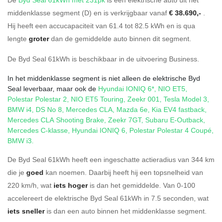
middenklasse segment (D) en is verkrijgbaar vanaf
€ 38.690,-
.
Hij heeft een accucapaciteit van 61.4
tot 82.5
kWh en is qua
lengte
groter
dan de gemiddelde auto binnen dit segment.
De Byd Seal 61kWh is beschikbaar in de
uitvoering
Business
.
In het middenklasse segment is niet alleen de elektrische Byd
Seal leverbaar, maar ook de
Hyundai IONIQ 6*
,
NIO ET5
,
Polestar Polestar 2
,
NIO ET5 Touring
,
Zeekr 001
,
Tesla Model 3
,
BMW i4
,
DS No 8
,
Mercedes CLA
,
Mazda 6e
,
Kia EV4 fastback
,
Mercedes CLA Shooting Brake
,
Zeekr 7GT
,
Subaru E-Outback
,
Mercedes C-klasse
,
Hyundai IONIQ 6
,
Polestar Polestar 4 Coupé
,
BMW i3
.
De Byd Seal 61kWh heeft een ingeschatte actieradius van 344 km
die je
goed
kan noemen. Daarbij heeft hij een topsnelheid van
220 km/h, wat
iets hoger
is dan het gemiddelde. Van 0-100
accelereert de elektrische Byd Seal 61kWh in 7.5 seconden, wat
iets sneller
is dan een auto binnen het middenklasse segment.