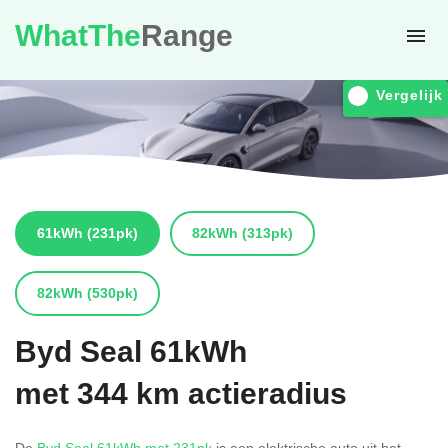
WhatThe
Range
Vergelijk
61kWh
(231pk)
82kWh
(313pk)
82kWh
(530pk)
Byd
Seal 61kWh
met 344 km actieradius
De
Byd Seal 61kWh met 231pk
is een elektrische auto uit het