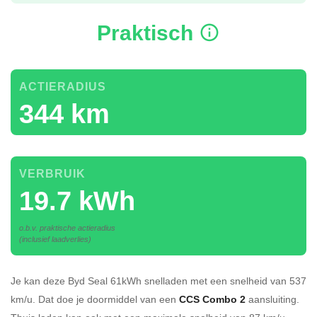
Praktisch
ACTIERADIUS
344 km
VERBRUIK
19.7 kWh
o.b.v. praktische actieradius
(inclusief laadverlies)
Je kan deze Byd Seal 61kWh
snelladen
met een snelheid van 537
km/u.
Dat doe je doormiddel van een
CCS Combo 2
aansluiting.