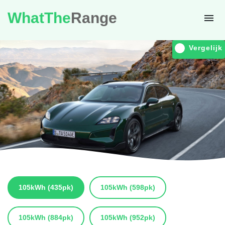
WhatThe
Range
Vergelijk
105kWh
(435pk)
105kWh
(598pk)
105kWh
(884pk)
105kWh
(952pk)