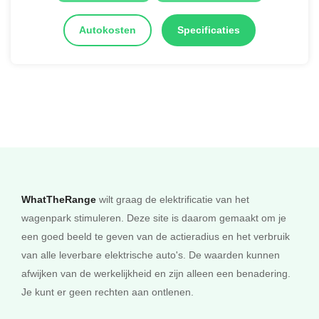
Autokosten
Specificaties
KRIJT METALLIC
€ 3.759,-
IJSGRIJS METALLIC
€ 1.237,-
WhatTheRange
wilt graag de elektrificatie van het
KLEUR NAAR KEUZE
wagenpark stimuleren. Deze site is daarom gemaakt om je
een goed beeld te geven van de actieradius en het verbruik
€ 10.371,-
van alle leverbare elektrische auto's. De waarden kunnen
afwijken van de werkelijkheid en zijn alleen een benadering.
Je kunt er geen rechten aan ontlenen.
PALE BLUE METALLIC