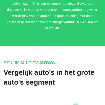
laadverliezen. Dit is van belang omdat deze kilowatturen
daadwerkelijk worden verbruikt en moeten worden opgewekt.
Het display van de auto houdt geen rekening met deze
VULKAANGRIJS METALLIC
verliezen bij het tonen van het energieverbruik in kWh/100 km
€ 1.237,-
of Wh/km.
DOLOMIETZILVER METALLIC
€ 1.237,-
BEKIJK ALLE EV AUTO'S
Vergelijk auto's in het grote
GENTIAANBLAUW METALLIC
auto's segment
€ 1.976,-
NEPTUNUSBLAUW METALLIC