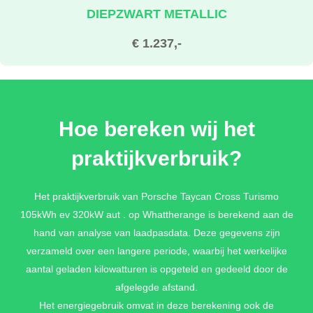
DIEPZWART METALLIC
€ 1.237,-
PROVENCE METALLIC
Hoe bereken wij het
€ 1.976,-
praktijkverbruik?
OAK GREEN METALLIC NEO
Het praktijkverbruik van Porsche Taycan Cross Turismo
105kWh ev 320kW aut . op Whattherange is berekend aan de
€ 3.759,-
hand van analyse van laadpasdata. Deze gegevens zijn
verzameld over een langere periode, waarbij het werkelijke
aantal geladen kilowatturen is opgeteld en gedeeld door de
SHADE GREEN METALLIC
afgelegde afstand.
€ 3.759,-
Het energiegebruik omvat in deze berekening ook de