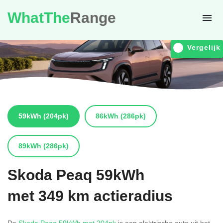
WhatThe
Range
Vergelijk
59kWh
(204pk)
86kWh
(286pk)
89kWh
(286pk)
Skoda
Peaq 59kWh
met 349 km actieradius
De
Skoda Peaq 59kWh met 204pk
is een elektrische auto uit het