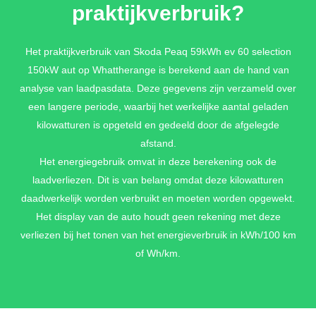
praktijkverbruik?
SMOKEY DIAMOND METALLIC
Het praktijkverbruik van Skoda Peaq 59kWh ev 60 selection
150kW aut op Whattherange is berekend aan de hand van
€ 990,-
analyse van laadpasdata. Deze gegevens zijn verzameld over
een langere periode, waarbij het werkelijke aantal geladen
kilowatturen is opgeteld en gedeeld door de afgelegde
GRAPHITE GREY METALLIC
afstand.
€ 990,-
Het energiegebruik omvat in deze berekening ook de
laadverliezen. Dit is van belang omdat deze kilowatturen
daadwerkelijk worden verbruikt en moeten worden opgewekt.
Het display van de auto houdt geen rekening met deze
RACE BLUE METALLIC
verliezen bij het tonen van het energieverbruik in kWh/100 km
€ 990,-
of Wh/km.
ROSEWOOD BEIGE METALLIC SPECIAAL