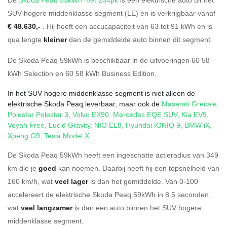
SUV hogere middenklasse segment (LE) en is verkrijgbaar vanaf
€ 48.630,-
. Hij heeft een accucapaciteit van 63
tot 91
kWh en is
qua lengte
kleiner
dan de gemiddelde auto binnen dit segment.
De Skoda Peaq 59kWh is beschikbaar in de
uitvoeringen
60 58
kWh Selection
en
60 58 kWh Business Edition
.
In het SUV hogere middenklasse segment is niet alleen de
elektrische Skoda Peaq leverbaar, maar ook de
Maserati Grecale
,
Polestar Polestar 3
,
Volvo EX90
,
Mercedes EQE SUV
,
Kia EV9
,
Voyah Free
,
Lucid Gravity
,
NIO EL8
,
Hyundai IONIQ 9
,
BMW iX
,
Xpeng G9
,
Tesla Model X
.
De Skoda Peaq 59kWh heeft een ingeschatte actieradius van 349
km die je
goed
kan noemen. Daarbij heeft hij een topsnelheid van
160 km/h, wat
veel lager
is dan het gemiddelde. Van 0-100
accelereert de elektrische Skoda Peaq 59kWh in 8.5 seconden,
wat
veel langzamer
is dan een auto binnen het SUV hogere
middenklasse segment.