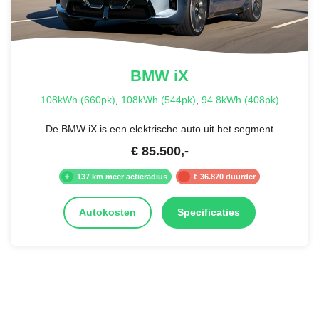
BMW
iX
108kWh (660pk)
,
108kWh (544pk)
,
94.8kWh (408pk)
De BMW iX is een elektrische auto uit het segment
€
85.500
,-
137 km meer actieradius
€ 36.870 duurder
Autokosten
Specificaties