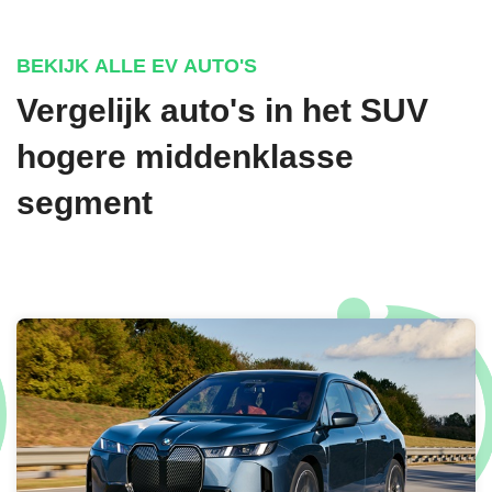
€ 1.290,-
BEKIJK ALLE EV AUTO'S
Vergelijk auto's in het SUV
OLIBO GREEN METALLIC SPECIAAL
hogere middenklasse
€ 1.290,-
segment