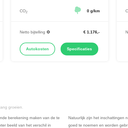
CO
0 g/km
2
Netto bijtelling
€ 1.176,-
N
Autokosten
Specificaties
lang groeien.
ende berekening maken van de te
Natuurlijk zijn het inschattingen
er beeld van het verschil in
goed te noemen en worden gebru
Rijdt u meer dan 500
R