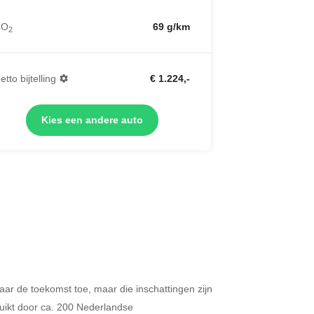
CO
69 g/km
2
etto bijtelling
€ 1.224,-
Kies een andere auto
 naar de toekomst toe, maar die inschattingen zijn
Merken op basis van segment
ikt door ca. 200 Nederlandse
ijdt u meer dan 500