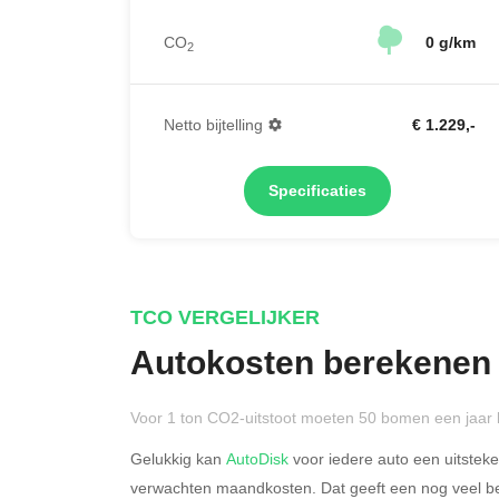
CO
0 g/km
2
Netto bijtelling
€ 1.229,-
Specificaties
TCO VERGELIJKER
Autokosten berekenen
Voor 1 ton CO2-uitstoot moeten 50 bomen een jaar 
Gelukkig kan
AutoDisk
voor iedere auto een uitstek
verwachten maandkosten. Dat geeft een nog veel bet
Rijdt u meer dan 500