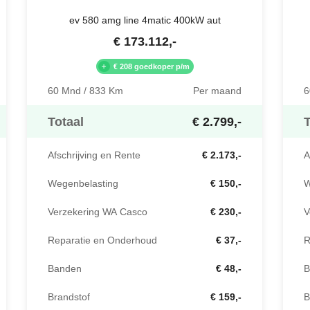
ev 580 amg line 4matic 400kW aut
€
173.112
,-
€ 208 goedkoper p/m
60 Mnd / 833 Km
Per maand
6
Totaal
€ 2.799,-
T
Afschrijving en Rente
€ 2.173,-
A
Wegenbelasting
€ 150,-
W
Verzekering WA Casco
€ 230,-
V
Reparatie en Onderhoud
€ 37,-
R
Banden
€ 48,-
B
Brandstof
€ 159,-
B