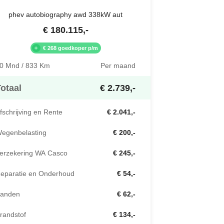
phev autobiography awd 338kW aut
€
180.115
,-
€ 268 goedkoper p/m
0 Mnd / 833 Km
Per maand
otaal
€ 2.739,-
fschrijving en Rente
€ 2.041,-
egenbelasting
€ 200,-
erzekering WA Casco
€ 245,-
eparatie en Onderhoud
€ 54,-
anden
€ 62,-
randstof
€ 134,-