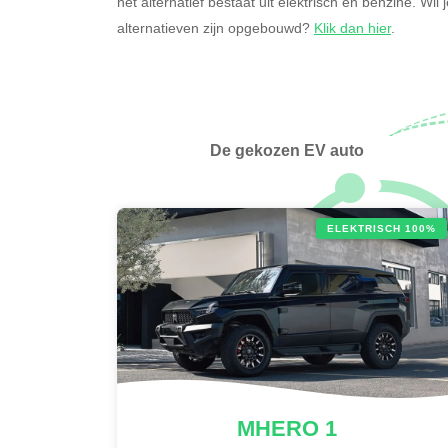
het alternatief bestaat uit elektrisch en benzine. Wi
alternatieven zijn opgebouwd?
Klik dan hier
.
De gekozen EV auto
ELEKTRISCH 100%
MHERO
1