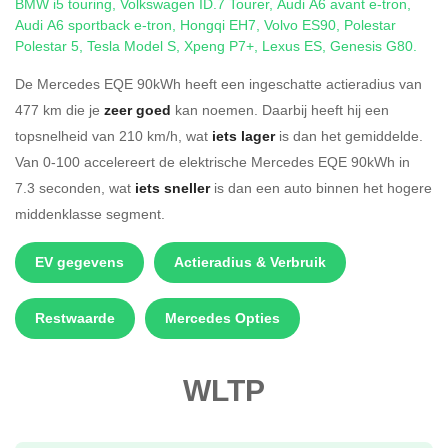
BMW i5 touring
,
Volkswagen ID.7 Tourer
,
Audi A6 avant e-tron
,
Audi A6 sportback e-tron
,
Hongqi EH7
,
Volvo ES90
,
Polestar
Polestar 5
,
Tesla Model S
,
Xpeng P7+
,
Lexus ES
,
Genesis G80
.
De Mercedes EQE 90kWh heeft een ingeschatte actieradius van
477 km die je
zeer goed
kan noemen. Daarbij heeft hij een
topsnelheid van 210 km/h, wat
iets lager
is dan het gemiddelde.
Van 0-100 accelereert de elektrische Mercedes EQE 90kWh in
7.3 seconden, wat
iets sneller
is dan een auto binnen het hogere
middenklasse segment.
EV gegevens
Actieradius & Verbruik
Restwaarde
Mercedes Opties
WLTP