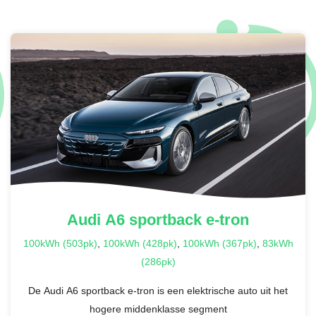
Audi
A6 sportback e-tron
100kWh (503pk)
,
100kWh (428pk)
,
100kWh (367pk)
,
83kWh
(286pk)
De Audi A6 sportback e-tron is een elektrische auto uit het
hogere middenklasse segment