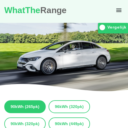
WhatThe
Range
Vergelijk
90kWh
(265pk)
96kWh
(320pk)
90kWh
(320pk)
90kWh
(449pk)