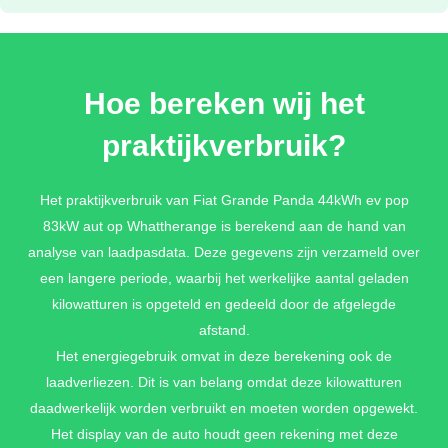
LIMONE YELLOW METALLIC
Hoe bereken wij het
€ 0,-
praktijkverbruik?
LAGO BLUE METALLIC
Het praktijkverbruik van Fiat Grande Panda 44kWh ev pop
83kW aut op Whattherange is berekend aan de hand van
€ 700,-
analyse van laadpasdata. Deze gegevens zijn verzameld over
een langere periode, waarbij het werkelijke aantal geladen
kilowatturen is opgeteld en gedeeld door de afgelegde
ACQUA AZURE METALLIC
afstand.
€ 700,-
Het energiegebruik omvat in deze berekening ook de
laadverliezen. Dit is van belang omdat deze kilowatturen
daadwerkelijk worden verbruikt en moeten worden opgewekt.
Het display van de auto houdt geen rekening met deze
LUNA BRONZE METALLIC