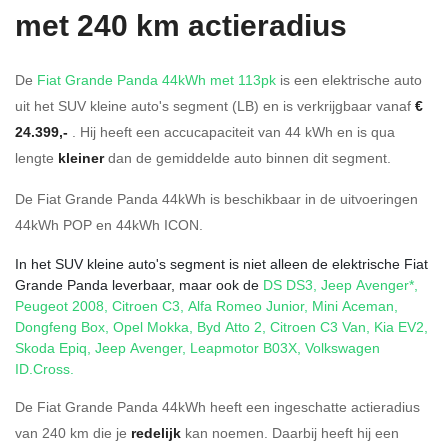
met 240 km actieradius
De
Fiat Grande Panda 44kWh met 113pk
is een elektrische auto
uit het SUV kleine auto's segment (LB) en is verkrijgbaar vanaf
€
24.399,-
. Hij heeft een accucapaciteit van 44
kWh en is qua
lengte
kleiner
dan de gemiddelde auto binnen dit segment.
De Fiat Grande Panda 44kWh is beschikbaar in de
uitvoeringen
44kWh POP
en
44kWh ICON
.
In het SUV kleine auto's segment is niet alleen de elektrische Fiat
Grande Panda leverbaar, maar ook de
DS DS3
,
Jeep Avenger*
,
Peugeot 2008
,
Citroen C3
,
Alfa Romeo Junior
,
Mini Aceman
,
Dongfeng Box
,
Opel Mokka
,
Byd Atto 2
,
Citroen C3 Van
,
Kia EV2
,
Skoda Epiq
,
Jeep Avenger
,
Leapmotor B03X
,
Volkswagen
ID.Cross
.
De Fiat Grande Panda 44kWh heeft een ingeschatte actieradius
van 240 km die je
redelijk
kan noemen. Daarbij heeft hij een