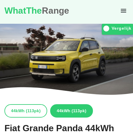
WhatThe
Range
Vergelijk
44kWh
(113pk)
44kWh
(113pk)
Fiat
Grande Panda 44kWh