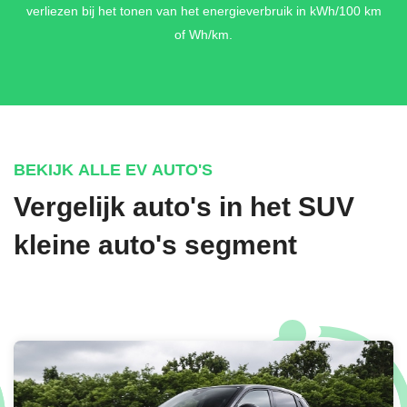
verliezen bij het tonen van het energieverbruik in kWh/100 km
€ 700,-
of Wh/km.
BEKIJK ALLE EV AUTO'S
Vergelijk auto's in het SUV
kleine auto's segment