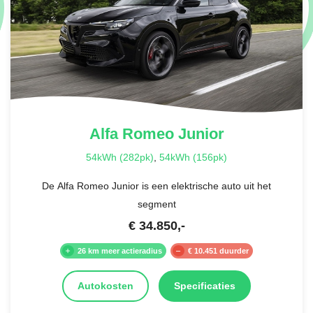
Alfa Romeo
Junior
54kWh (282pk)
,
54kWh (156pk)
De Alfa Romeo Junior is een elektrische auto uit het
segment
€
34.850
,-
26 km meer actieradius
€ 10.451 duurder
Autokosten
Specificaties