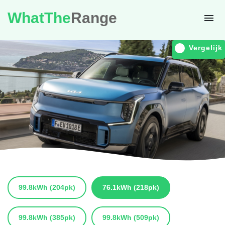
WhatThe
Range
Vergelijk
99.8kWh
(204pk)
76.1kWh
(218pk)
99.8kWh
(385pk)
99.8kWh
(509pk)