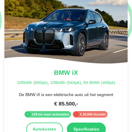
BMW
iX
108kWh (660pk)
,
108kWh (544pk)
,
94.8kWh (408pk)
De BMW iX is een elektrische auto uit het segment
€
85.500
,-
139 km meer actieradius
€ 26.655 duurder
Autokosten
Specificaties