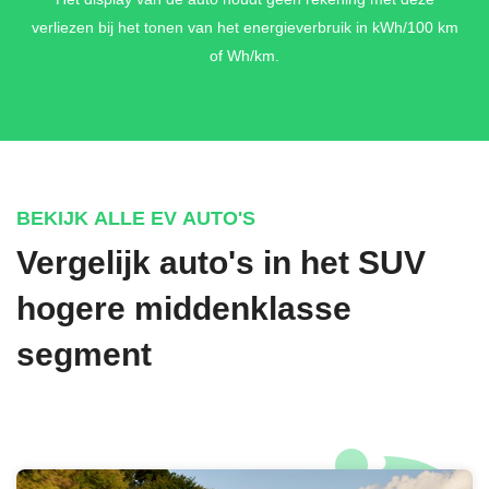
verliezen bij het tonen van het energieverbruik in kWh/100 km
of Wh/km.
BEKIJK ALLE EV AUTO'S
Vergelijk auto's in het SUV
hogere middenklasse
segment