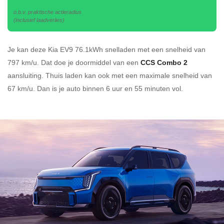
o.b.v. praktische actieradius
(inclusief laadverlies)
Je kan deze Kia EV9 76.1kWh
snelladen
met een snelheid van
797 km/u.
Dat doe je doormiddel van een
CCS Combo 2
aansluiting.
Thuis laden kan ook met een maximale snelheid van
67 km/u. Dan is je auto binnen
6 uur en
55 minuten vol.