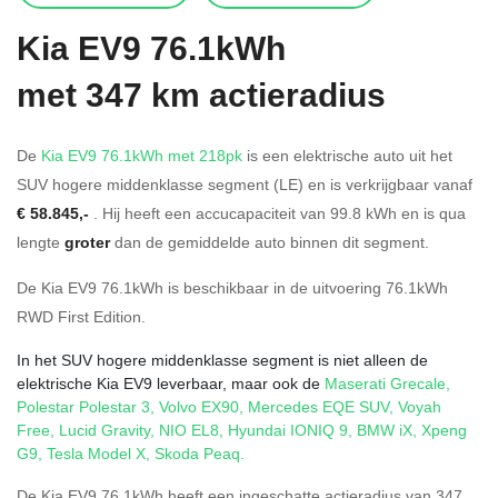
Kia
EV9 76.1kWh
met 347 km actieradius
De
Kia EV9 76.1kWh met 218pk
is een elektrische auto uit het
SUV hogere middenklasse segment (LE) en is verkrijgbaar vanaf
€ 58.845,-
. Hij heeft een accucapaciteit van 99.8
kWh en is qua
lengte
groter
dan de gemiddelde auto binnen dit segment.
De Kia EV9 76.1kWh is beschikbaar in de
uitvoering
76.1kWh
RWD First Edition
.
In het SUV hogere middenklasse segment is niet alleen de
elektrische Kia EV9 leverbaar, maar ook de
Maserati Grecale
,
Polestar Polestar 3
,
Volvo EX90
,
Mercedes EQE SUV
,
Voyah
Free
,
Lucid Gravity
,
NIO EL8
,
Hyundai IONIQ 9
,
BMW iX
,
Xpeng
G9
,
Tesla Model X
,
Skoda Peaq
.
De Kia EV9 76.1kWh heeft een ingeschatte actieradius van 347