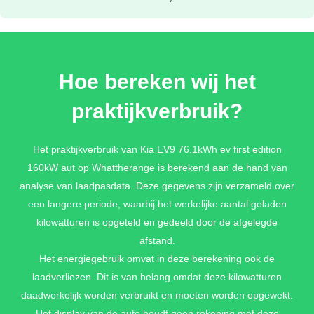
IVORY SILVER METALLIC
Hoe bereken wij het
€ 995,-
praktijkverbruik?
ICEBERG GREEN METALLIC
Het praktijkverbruik van Kia EV9 76.1kWh ev first edition
160kW aut op Whattherange is berekend aan de hand van
€ 995,-
analyse van laadpasdata. Deze gegevens zijn verzameld over
een langere periode, waarbij het werkelijke aantal geladen
kilowatturen is opgeteld en gedeeld door de afgelegde
FLARE RED UNILAK
afstand.
€ 0,-
Het energiegebruik omvat in deze berekening ook de
laadverliezen. Dit is van belang omdat deze kilowatturen
daadwerkelijk worden verbruikt en moeten worden opgewekt.
Het display van de auto houdt geen rekening met deze