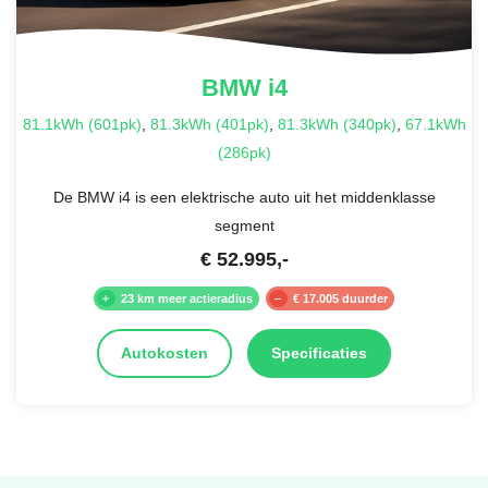
BMW
i4
81.1kWh (601pk)
,
81.3kWh (401pk)
,
81.3kWh (340pk)
,
67.1kWh
(286pk)
De BMW i4 is een elektrische auto uit het middenklasse
segment
€
52.995
,-
23 km meer actieradius
€ 17.005 duurder
Autokosten
Specificaties