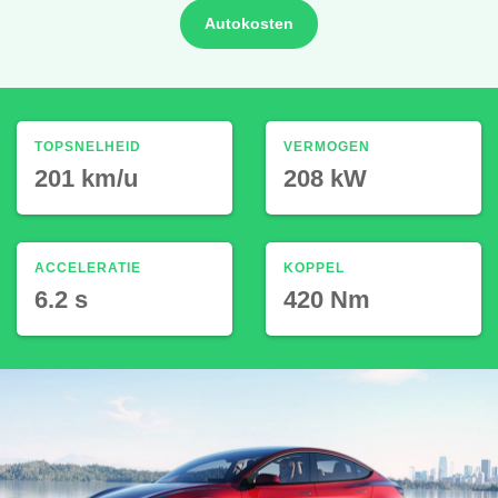
Autokosten
TOPSNELHEID
VERMOGEN
201 km/u
208 kW
ACCELERATIE
KOPPEL
6.2 s
420 Nm