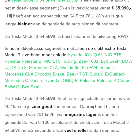
het middenklasse segment (D) en is verkrijgbaar vanaf
€ 35.990,-
. Hij heeft een accucapaciteit van 64.5
tot 78.1
kWh en is qua
lengte
kleiner
dan de gemiddelde auto binnen dit segment.
De Tesla Model 3 64.5kWh is beschikbaar in de
uitvoering
RWD
.
In het middenklasse segment is niet alleen de elektrische Tesla
Model 3 leverbaar, maar ook de
Hyundai IONIQ 6*
,
NIO ET5
,
Polestar Polestar 2
,
NIO ET5 Touring
,
Zeekr 001
,
Byd Seal*
,
BMW
i4
,
DS No 8
,
Mercedes CLA
,
Mazda 6e
,
Kia EV4 fastback
,
Mercedes CLA Shooting Brake
,
Zeekr 7GT
,
Subaru E-Outback
,
Mercedes C-klasse
,
Hyundai IONIQ 6
,
Polestar Polestar 4 Coupé
,
BMW i3
,
Byd Seal
.
De Tesla Model 3 64.5kWh heeft een ingeschatte actieradius van
402 km die je
zeer goed
kan noemen. Daarbij heeft hij een
topsnelheid van 201 km/h, wat
enigszins lager
is dan het
gemiddelde. Van 0-100 accelereert de elektrische Tesla Model 3
64.5kWh in 6.2 seconden, wat
veel sneller
is dan een auto