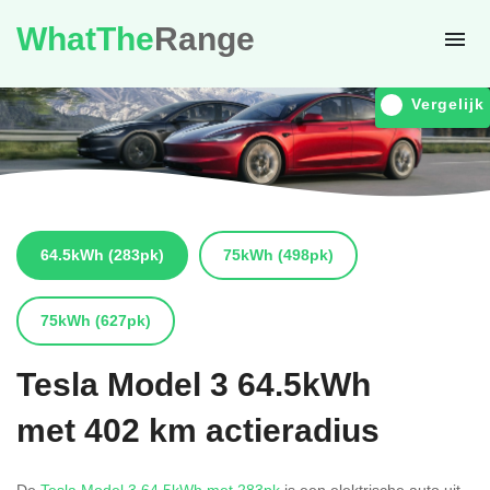
WhatThe
Range
Vergelijk
64.5kWh
(283pk)
75kWh
(498pk)
75kWh
(627pk)
Tesla
Model 3 64.5kWh
met 402 km actieradius
De
Tesla Model 3 64.5kWh met 283pk
is een elektrische auto uit