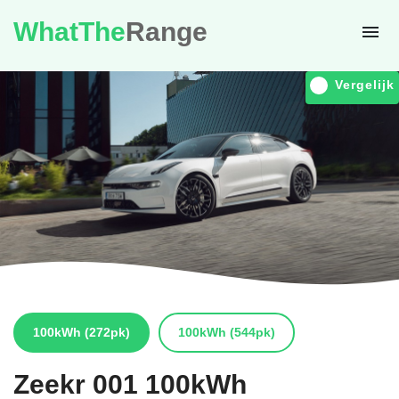
WhatThe
Range
Vergelijk
100kWh
(272pk)
100kWh
(544pk)
Zeekr
001 100kWh