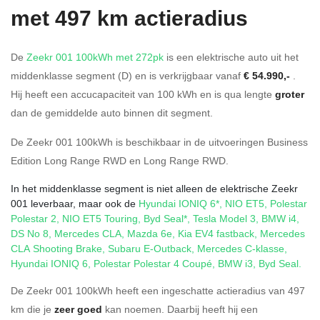
met 497 km actieradius
De
Zeekr 001 100kWh met 272pk
is een elektrische auto uit het
middenklasse segment (D) en is verkrijgbaar vanaf
€ 54.990,-
.
Hij heeft een accucapaciteit van 100
kWh en is qua lengte
groter
dan de gemiddelde auto binnen dit segment.
De Zeekr 001 100kWh is beschikbaar in de
uitvoeringen
Business
Edition Long Range RWD
en
Long Range RWD
.
In het middenklasse segment is niet alleen de elektrische Zeekr
001 leverbaar, maar ook de
Hyundai IONIQ 6*
,
NIO ET5
,
Polestar
Polestar 2
,
NIO ET5 Touring
,
Byd Seal*
,
Tesla Model 3
,
BMW i4
,
DS No 8
,
Mercedes CLA
,
Mazda 6e
,
Kia EV4 fastback
,
Mercedes
CLA Shooting Brake
,
Subaru E-Outback
,
Mercedes C-klasse
,
Hyundai IONIQ 6
,
Polestar Polestar 4 Coupé
,
BMW i3
,
Byd Seal
.
De Zeekr 001 100kWh heeft een ingeschatte actieradius van 497
km die je
zeer goed
kan noemen. Daarbij heeft hij een