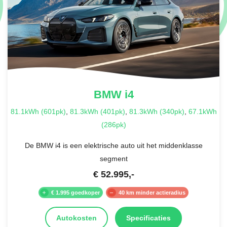
BMW
i4
81.1kWh (601pk)
,
81.3kWh (401pk)
,
81.3kWh (340pk)
,
67.1kWh
(286pk)
De BMW i4 is een elektrische auto uit het middenklasse
segment
€
52.995
,-
€ 1.995 goedkoper
40 km minder actieradius
Autokosten
Specificaties