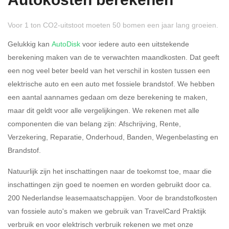
Autokosten berekenen
Voor 1 ton CO2-uitstoot moeten 50 bomen een jaar lang groeien.
Gelukkig kan
AutoDisk
voor iedere auto een uitstekende
berekening maken van de te verwachten maandkosten. Dat geeft
een nog veel beter beeld van het verschil in kosten tussen een
Rijdt u meer dan 500
Ja
Nee
elektrische auto en een auto met fossiele brandstof. We hebben
kilometer privé?
een aantal aannames gedaan om deze berekening te maken,
maar dit geldt voor alle vergelijkingen. We rekenen met alle
Belastingspercentage
componenten die van belang zijn: Afschrijving, Rente,
37,07% (Belastbaar tot €
Verzekering, Reparatie, Onderhoud, Banden, Wegenbelasting en
69.398,-)
Brandstof.
49,50% (Belastbaar van €
Natuurlijk zijn het inschattingen naar de toekomst toe, maar die
69.399,- )
inschattingen zijn goed te noemen en worden gebruikt door ca.
200 Nederlandse leasemaatschappijen. Voor de brandstofkosten
Eigen bijdrage
van fossiele auto's maken we gebruik van TravelCard Praktijk
verbruik en voor elektrisch verbruik rekenen we met onze