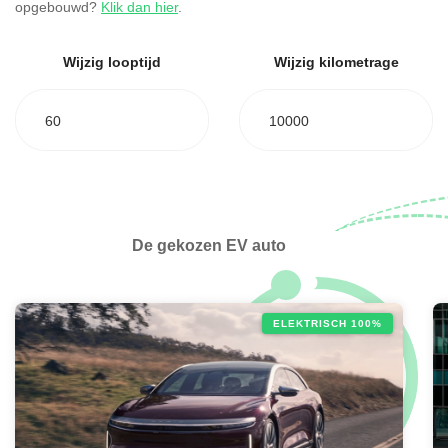
opgebouwd?
Klik dan hier
.
Wijzig looptijd
Wijzig kilometrage
60
10000
De gekozen EV auto
ELEKTRISCH 100%