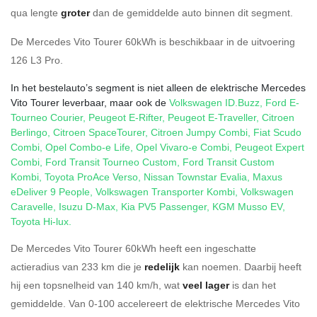
qua lengte
groter
dan de gemiddelde auto binnen dit segment.
De Mercedes Vito Tourer 60kWh is beschikbaar in de
uitvoering
126 L3 Pro
.
In het bestelauto’s segment is niet alleen de elektrische Mercedes
Vito Tourer leverbaar, maar ook de
Volkswagen ID.Buzz
,
Ford E-
Tourneo Courier
,
Peugeot E-Rifter
,
Peugeot E-Traveller
,
Citroen
Berlingo
,
Citroen SpaceTourer
,
Citroen Jumpy Combi
,
Fiat Scudo
Combi
,
Opel Combo-e Life
,
Opel Vivaro-e Combi
,
Peugeot Expert
Combi
,
Ford Transit Tourneo Custom
,
Ford Transit Custom
Kombi
,
Toyota ProAce Verso
,
Nissan Townstar Evalia
,
Maxus
eDeliver 9 People
,
Volkswagen Transporter Kombi
,
Volkswagen
Caravelle
,
Isuzu D-Max
,
Kia PV5 Passenger
,
KGM Musso EV
,
Toyota Hi-lux
.
De Mercedes Vito Tourer 60kWh heeft een ingeschatte
actieradius van 233 km die je
redelijk
kan noemen. Daarbij heeft
hij een topsnelheid van 140 km/h, wat
veel lager
is dan het
gemiddelde. Van 0-100 accelereert de elektrische Mercedes Vito