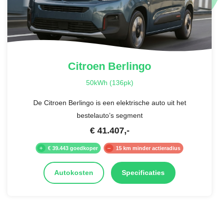
€ 67,-
Citroen
Berlingo
50kWh (136pk)
De Citroen Berlingo is een elektrische auto uit het
bestelauto’s segment
€
41.407
,-
€ 39.443 goedkoper
15 km minder actieradius
Autokosten
Specificaties