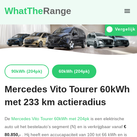
WhatThe
Range
Vergelijk
90kWh
(204pk)
60kWh
(204pk)
Mercedes
Vito Tourer 60kWh
met 233 km actieradius
De
Mercedes Vito Tourer 60kWh met 204pk
is een elektrische
auto uit het bestelauto’s segment (N) en is verkrijgbaar vanaf
€
80.850,-
. Hij heeft een accucapaciteit van 100
tot 66
kWh en is