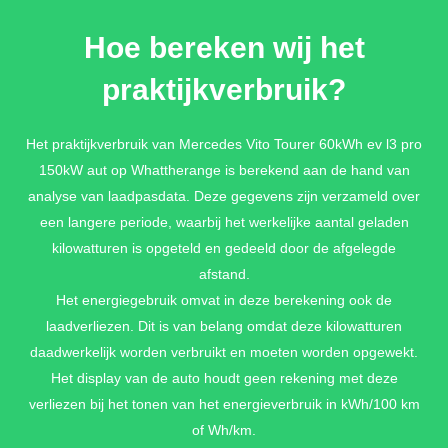
PARKEERPAKKET MET 360°-CAMERA
Hoe bereken wij het
360° graden camera + Active parking assist (PARKTRONIC) +
praktijkverbruik?
3D surround view + Rear cross traffic alert + Pedestrian
emergency brake + Drive away assist
€ 1.521,-
Het praktijkverbruik van Mercedes Vito Tourer 60kWh ev l3 pro
150kW aut op Whattherange is berekend aan de hand van
analyse van laadpasdata. Deze gegevens zijn verzameld over
PARKEERPAKKET MET
een langere periode, waarbij het werkelijke aantal geladen
ACHTERUITRIJCAMERA
kilowatturen is opgeteld en gedeeld door de afgelegde
Achteruitrijcamera niet inklapbaar + Active parking assist
afstand.
(PARKTRONIC + Rear cross traffic alert + Pedestrian
Het energiegebruik omvat in deze berekening ook de
emergency brake + Drive away assist
laadverliezen. Dit is van belang omdat deze kilowatturen
€ 695,-
daadwerkelijk worden verbruikt en moeten worden opgewekt.
Het display van de auto houdt geen rekening met deze
verliezen bij het tonen van het energieverbruik in kWh/100 km
RIJASSISTENTIE PAKKET
of Wh/km.