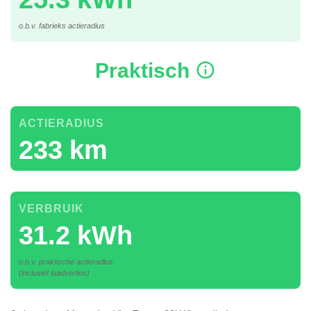
o.b.v. fabrieks actieradius
Praktisch
ACTIERADIUS
233 km
VERBRUIK
31.2 kWh
o.b.v. praktische actieradius
(inclusief laadverlies)