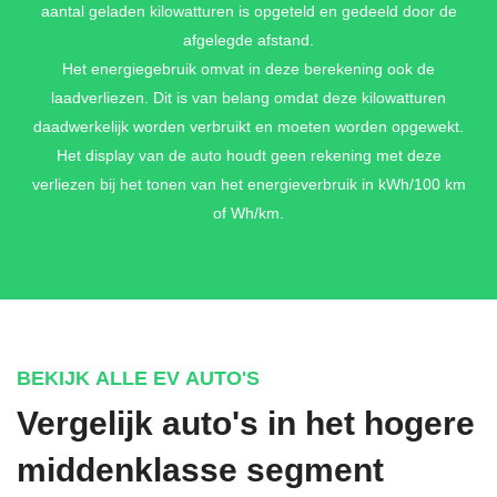
aantal geladen kilowatturen is opgeteld en gedeeld door de
afgelegde afstand.
Het energiegebruik omvat in deze berekening ook de
laadverliezen. Dit is van belang omdat deze kilowatturen
daadwerkelijk worden verbruikt en moeten worden opgewekt.
Het display van de auto houdt geen rekening met deze
verliezen bij het tonen van het energieverbruik in kWh/100 km
of Wh/km.
BEKIJK ALLE EV AUTO'S
Vergelijk auto's in het hogere
middenklasse segment