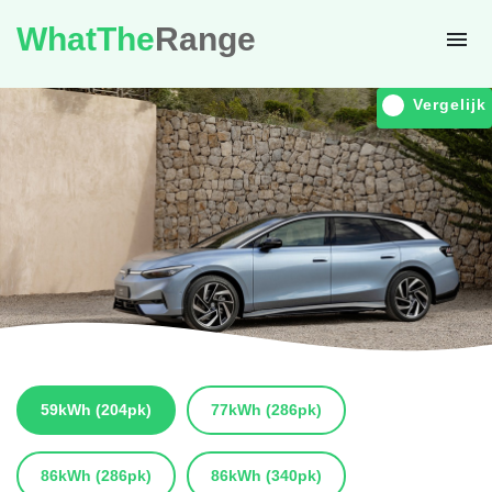
WhatThe
Range
Vergelijk
59kWh
(204pk)
77kWh
(286pk)
86kWh
(286pk)
86kWh
(340pk)