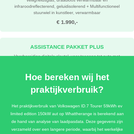
infraroodreflecterend, geluidisolerend + Multifunctioneel
stuurwiel in kunstleer, verwarmbaar
€ 1.990,-
ASSISTANCE PAKKET PLUS
Voorbereiding digitale sleutel, voor toegang tot auto met
smartphone + 360 graden camera (Area View) +
Parkeerassistent 'Park Assist Pro' incl. parkeerhulp +
Hoe bereken wij het
Geheugenfunctie voor parkeerassistent + Rijassistent 'Travel
Assist', rijstrookbehoudassistent 'Lane Assist' en 'Emergency
praktijkverbruik?
Assist'
€ 1.790,-
Het praktijkverbruik van Volkswagen ID.7 Tourer 59kWh ev
limited edition 150kW aut op Whattherange is berekend aan
de hand van analyse van laadpasdata. Deze gegevens zijn
verzameld over een langere periode, waarbij het werkelijke