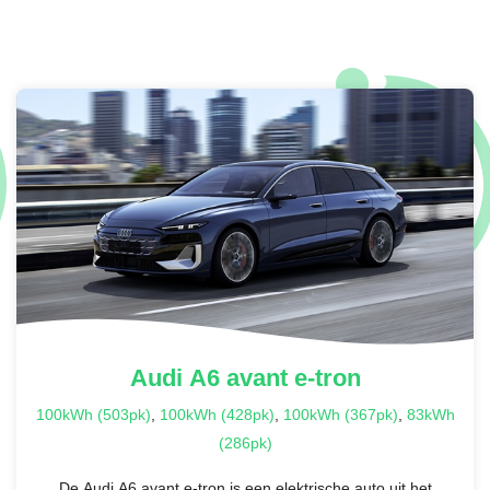
Audi
A6 avant e-tron
100kWh (503pk)
,
100kWh (428pk)
,
100kWh (367pk)
,
83kWh
(286pk)
De Audi A6 avant e-tron is een elektrische auto uit het