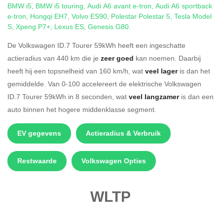
BMW i5
,
BMW i5 touring
,
Audi A6 avant e-tron
,
Audi A6 sportback
e-tron
,
Hongqi EH7
,
Volvo ES90
,
Polestar Polestar 5
,
Tesla Model
S
,
Xpeng P7+
,
Lexus ES
,
Genesis G80
.
De Volkswagen ID.7 Tourer 59kWh heeft een ingeschatte
actieradius van 440 km die je
zeer goed
kan noemen. Daarbij
heeft hij een topsnelheid van 160 km/h, wat
veel lager
is dan het
gemiddelde. Van 0-100 accelereert de elektrische Volkswagen
ID.7 Tourer 59kWh in 8 seconden, wat
veel langzamer
is dan een
auto binnen het hogere middenklasse segment.
EV gegevens
Actieradius & Verbruik
Restwaarde
Volkswagen Opties
WLTP