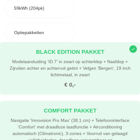
59kWh (204pk)
Optiepakketten
BLACK EDITION PAKKET
Modelaanduiding 'ID.7' in zwart op achterklep + Naafdop +
Zijruiten achter en achterruit getint + Velgen 'Bergen', 19 inch
lichtmetaal, in zwart
€ 0,-
COMFORT PAKKET
Navigatie 'Innovision Pro Max' (38,1 cm) + Telefooninterface
'Comfort' met draadloze laadfunctie + Airconditioning
automatisch (Climatronic), 3-zones + Voorruit van gelaagd
veiligheidsglas, draadloos verwarmbaar en