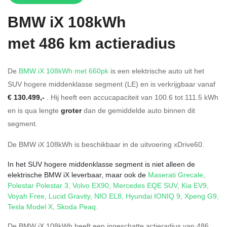
BMW
iX 108kWh
met 486 km actieradius
De
BMW iX 108kWh met 660pk
is een elektrische auto uit het
SUV hogere middenklasse segment (LE) en is verkrijgbaar vanaf
€ 130.499,-
. Hij heeft een accucapaciteit van 100.6
tot 111.5
kWh
en is qua lengte
groter
dan de gemiddelde auto binnen dit
segment.
De BMW iX 108kWh is beschikbaar in de
uitvoering
xDrive60
.
In het SUV hogere middenklasse segment is niet alleen de
elektrische BMW iX leverbaar, maar ook de
Maserati Grecale
,
Polestar Polestar 3
,
Volvo EX90
,
Mercedes EQE SUV
,
Kia EV9
,
Voyah Free
,
Lucid Gravity
,
NIO EL8
,
Hyundai IONIQ 9
,
Xpeng G9
,
Tesla Model X
,
Skoda Peaq
.
De BMW iX 108kWh heeft een ingeschatte actieradius van 486