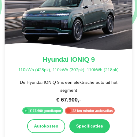
Hyundai
IONIQ 9
110kWh (428pk)
,
110kWh (307pk)
,
110kWh (218pk)
De Hyundai IONIQ 9 is een elektrische auto uit het
segment
€
67.900
,-
€ 17.600 goedkoper
22 km minder actieradius
Autokosten
Specificaties