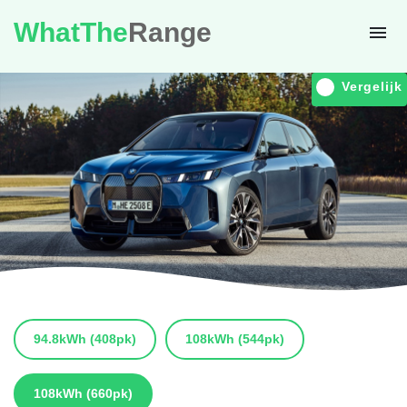
WhatThe
Range
Vergelijk
94.8kWh
(408pk)
108kWh
(544pk)
108kWh
(660pk)