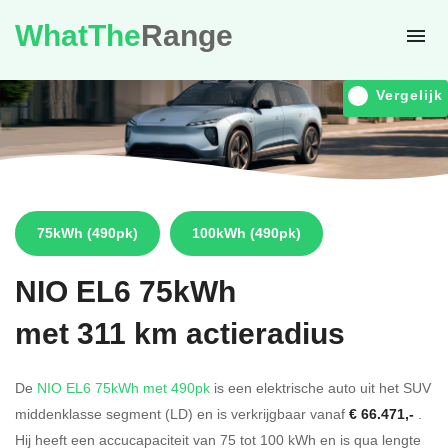
WhatThe
Range
Vergelijk
75kWh
(490pk)
100kWh
(490pk)
NIO
EL6 75kWh
met 311 km actieradius
De
NIO EL6 75kWh met 490pk
is een elektrische auto uit het SUV
middenklasse segment (LD) en is verkrijgbaar vanaf
€ 66.471,-
.
Hij heeft een accucapaciteit van 75
tot 100
kWh en is qua lengte