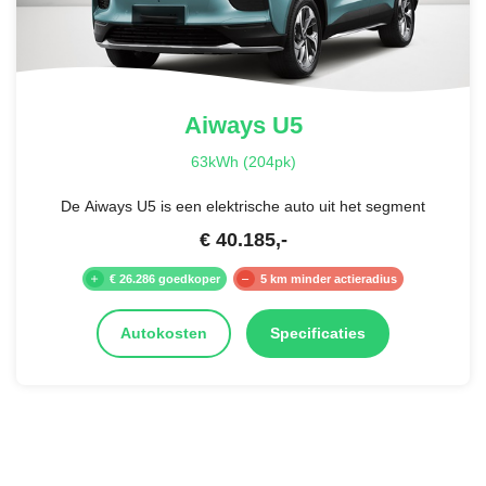
Aiways
U5
63kWh (204pk)
De Aiways U5 is een elektrische auto uit het segment
€
40.185
,-
€ 26.286 goedkoper
5 km minder actieradius
Autokosten
Specificaties