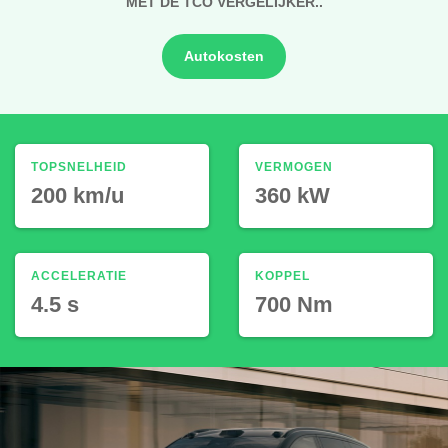
MET DE TCO VERGELIJKER..
Autokosten
TOPSNELHEID
VERMOGEN
200 km/u
360 kW
ACCELERATIE
KOPPEL
4.5 s
700 Nm