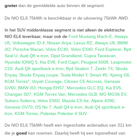
groter
dan de gemiddelde auto binnen dit segment.
De NIO EL6 75kWh is beschikbaar in de
uitvoering
75kWh AWD
.
In het SUV middenklasse segment is niet alleen de elektrische
NIO EL6 leverbaar, maar ook de
Ford Mustang Mach-E
,
Aiways
U5
,
Volkswagen ID.4
,
Nissan Ariya
,
Lexus RZ
,
Aiways U6
,
BMW
iX2
,
Porsche Macan
,
Volvo EC40
,
Volvo EX40
,
Ford Explorer
,
Byd
Seal U
,
Audi Q6 e-tron
,
Opel Grandland
,
Cupra Tavascan
,
Hyundai IONIQ 5
,
Kia EV6
,
Ford Capri
,
Peugeot 5008
,
Leapmotor
C10
,
Audi Q6 sportback e-tron
,
Byd Sealion 7
,
Zeekr 7X
,
Skoda
Enyaq
,
Skoda Enyaq coupe
,
Tesla Model Y
,
Smart #5
,
Xpeng G6
,
KGM Torres*
,
Voyah Courage
,
Citroen C5 Aircross
,
Genesis
GV60
,
BMW iX3
,
Hongqi EHS7
,
Mercedes GLC EQ
,
Kia EV5
,
Changan S07
,
KGM Torres Van
,
Mercedes GLB
,
MG MGS6 EV
,
Subaru Solterra
,
Volvo EX60
,
Mazda CX-6e
,
Alpine A390
,
Genesis GV70
,
DS No 7
,
Audi Q4 e-tron
,
Audi Q4 sportback e-
tron
,
KGM Torres
,
Polestar Polestar 4 SUV
.
De NIO EL6 75kWh heeft een ingeschatte actieradius van 311 km
die je
goed
kan noemen. Daarbij heeft hij een topsnelheid van