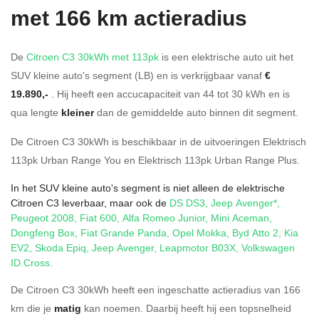
met 166 km actieradius
De
Citroen C3 30kWh met 113pk
is een elektrische auto uit het
SUV kleine auto's segment (LB) en is verkrijgbaar vanaf
€
19.890,-
. Hij heeft een accucapaciteit van 44
tot 30
kWh en is
qua lengte
kleiner
dan de gemiddelde auto binnen dit segment.
De Citroen C3 30kWh is beschikbaar in de
uitvoeringen
Elektrisch
113pk Urban Range You
en
Elektrisch 113pk Urban Range Plus
.
In het SUV kleine auto's segment is niet alleen de elektrische
Citroen C3 leverbaar, maar ook de
DS DS3
,
Jeep Avenger*
,
Peugeot 2008
,
Fiat 600
,
Alfa Romeo Junior
,
Mini Aceman
,
Dongfeng Box
,
Fiat Grande Panda
,
Opel Mokka
,
Byd Atto 2
,
Kia
EV2
,
Skoda Epiq
,
Jeep Avenger
,
Leapmotor B03X
,
Volkswagen
ID.Cross
.
De Citroen C3 30kWh heeft een ingeschatte actieradius van 166
km die je
matig
kan noemen. Daarbij heeft hij een topsnelheid