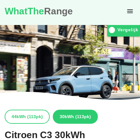
WhatThe
Range
Vergelijk
44kWh
(113pk)
30kWh
(113pk)
Citroen
C3 30kWh