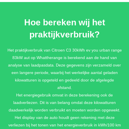
PERLA NERA BLACK METALLIC
Hoe bereken wij het
€ 700,-
praktijkverbruik?
ELIXER RED METALLIC
Het praktijkverbruik van Citroen C3 30kWh ev you urban range
83kW aut op Whattherange is berekend aan de hand van
€ 880,-
analyse van laadpasdata. Deze gegevens zijn verzameld over
een langere periode, waarbij het werkelijke aantal geladen
kilowatturen is opgeteld en gedeeld door de afgelegde
BRIGHT BLUE METALLIC
afstand.
€ 700,-
Het energiegebruik omvat in deze berekening ook de
laadverliezen. Dit is van belang omdat deze kilowatturen
daadwerkelijk worden verbruikt en moeten worden opgewekt.
Het display van de auto houdt geen rekening met deze
verliezen bij het tonen van het energieverbruik in kWh/100 km