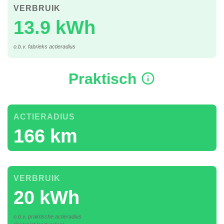
VERBRUIK
13.9 kWh
o.b.v. fabrieks actieradius
Praktisch
ACTIERADIUS
166 km
VERBRUIK
20 kWh
o.b.v. praktische actieradius