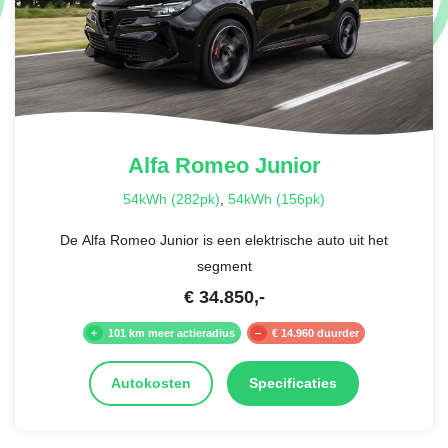
Alfa Romeo
Junior
54kWh (282pk)
,
54kWh (156pk)
De Alfa Romeo Junior is een elektrische auto uit het
segment
€
34.850
,-
101 km meer actieradius
€ 14.960 duurder
Autokosten
Specificaties