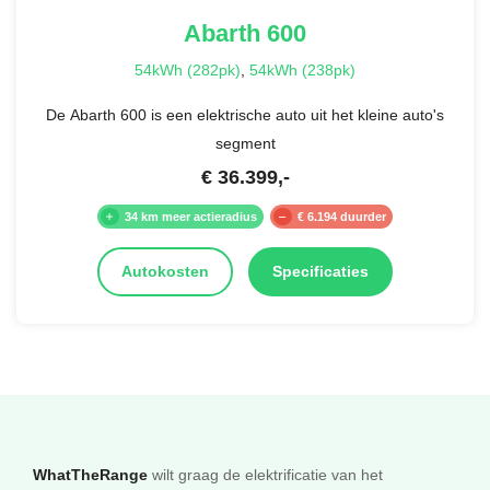
Abarth
600
54kWh (282pk)
,
54kWh (238pk)
De Abarth 600 is een elektrische auto uit het kleine auto's
segment
€
36.399
,-
34 km meer actieradius
€ 6.194 duurder
Autokosten
Specificaties
WhatTheRange
wilt graag de elektrificatie van het