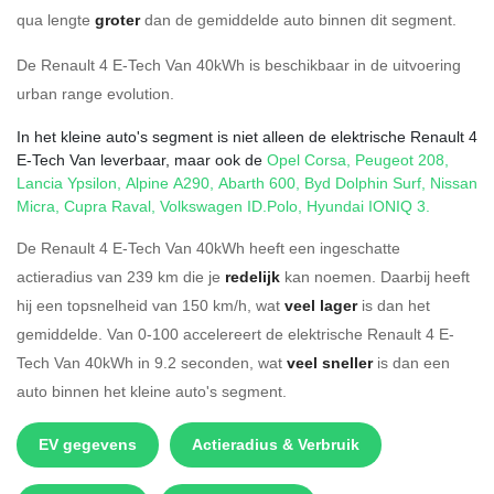
qua lengte
groter
dan de gemiddelde auto binnen dit segment.
De Renault 4 E-Tech Van 40kWh is beschikbaar in de
uitvoering
urban range evolution
.
In het kleine auto's segment is niet alleen de elektrische Renault 4
E-Tech Van leverbaar, maar ook de
Opel Corsa
,
Peugeot 208
,
Lancia Ypsilon
,
Alpine A290
,
Abarth 600
,
Byd Dolphin Surf
,
Nissan
Micra
,
Cupra Raval
,
Volkswagen ID.Polo
,
Hyundai IONIQ 3
.
De Renault 4 E-Tech Van 40kWh heeft een ingeschatte
actieradius van 239 km die je
redelijk
kan noemen. Daarbij heeft
hij een topsnelheid van 150 km/h, wat
veel lager
is dan het
gemiddelde. Van 0-100 accelereert de elektrische Renault 4 E-
Tech Van 40kWh in 9.2 seconden, wat
veel sneller
is dan een
auto binnen het kleine auto's segment.
EV gegevens
Actieradius & Verbruik