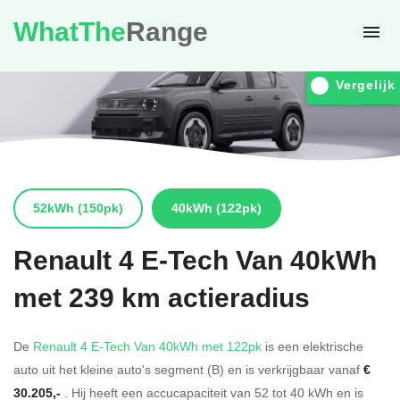
WhatThe
Range
Vergelijk
52kWh
(150pk)
40kWh
(122pk)
Renault
4 E-Tech Van 40kWh
met 239 km actieradius
De
Renault 4 E-Tech Van 40kWh met 122pk
is een elektrische
auto uit het kleine auto's segment (B) en is verkrijgbaar vanaf
€
30.205,-
. Hij heeft een accucapaciteit van 52
tot 40
kWh en is