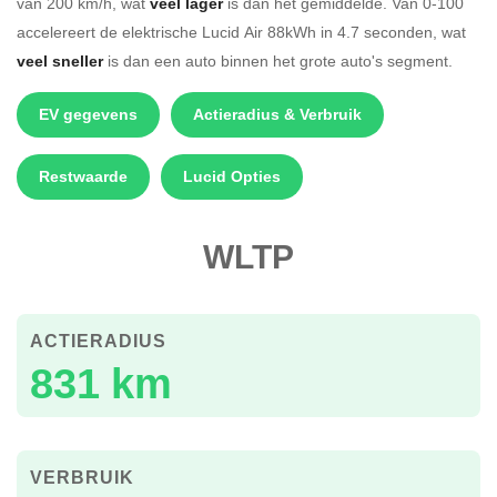
van 200 km/h, wat
veel lager
is dan het gemiddelde. Van 0-100
accelereert de elektrische Lucid Air 88kWh in 4.7 seconden, wat
veel sneller
is dan een auto binnen het grote auto's segment.
EV gegevens
Actieradius & Verbruik
Restwaarde
Lucid Opties
WLTP
ACTIERADIUS
831 km
VERBRUIK