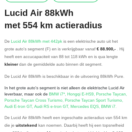
Lucid
Air 88kWh
met 554 km actieradius
De
Lucid Air 88kWh met 442pk
is een elektrische auto uit het
grote auto's segment (F) en is verkrijgbaar vanaf
€ 88.900,-
. Hij
heeft een accucapaciteit van 88
tot 118
kWh en is qua lengte
kleiner
dan de gemiddelde auto binnen dit segment.
De Lucid Air 88kWh is beschikbaar in de
uitvoering
88kWh Pure
.
In het grote auto's segment is niet alleen de elektrische Lucid Air
leverbaar, maar ook de
BMW i7*
,
Hongqi E-HS9
,
Porsche Taycan
,
Porsche Taycan Cross Turismo
,
Porsche Taycan Sport Turismo
,
Audi E-tron GT
,
Audi RS e-tron GT
,
Mercedes EQS
,
BMW i7
.
De Lucid Air 88kWh heeft een ingeschatte actieradius van 554 km
die je
uitstekend
kan noemen. Daarbij heeft hij een topsnelheid