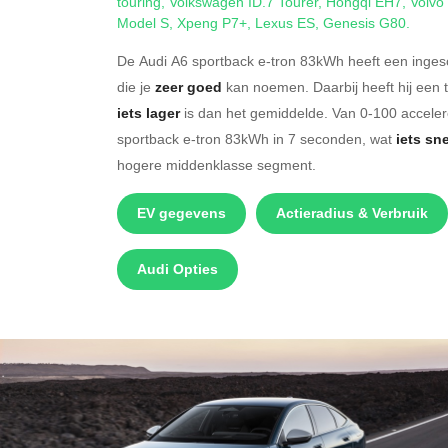
touring
,
Volkswagen ID.7 Tourer
,
Hongqi EH7
,
Volvo
Model S
,
Xpeng P7+
,
Lexus ES
,
Genesis G80
.
De Audi A6 sportback e-tron 83kWh heeft een inges
die je
zeer goed
kan noemen. Daarbij heeft hij een 
iets lager
is dan het gemiddelde. Van 0-100 accelere
sportback e-tron 83kWh in 7 seconden, wat
iets sne
hogere middenklasse segment.
EV gegevens
Actieradius & Verbruik
Audi Opties