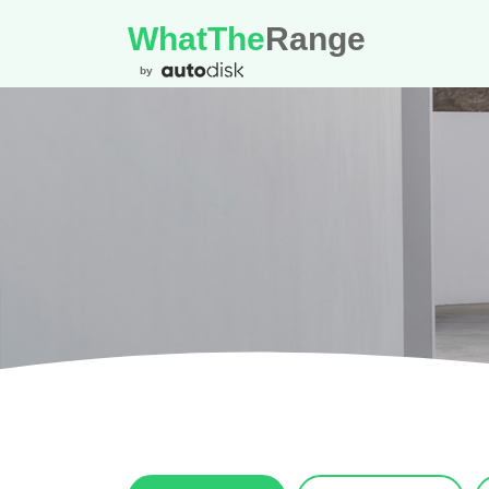
WhatThe
Range
by