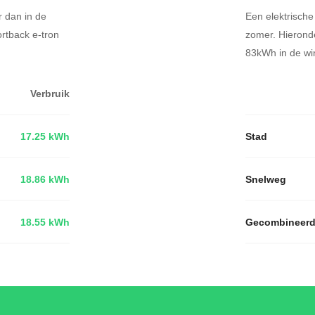
r dan in de
Een elektrische
ortback e-tron
zomer. Hieronde
83kWh in de win
Verbruik
17.25 kWh
Stad
18.86 kWh
Snelweg
18.55 kWh
Gecombineer