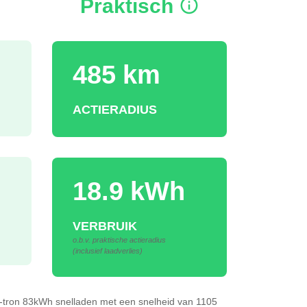
Praktisch
485 km
ACTIERADIUS
18.9 kWh
VERBRUIK
o.b.v. praktische actieradius
(inclusief laadverlies)
e-tron 83kWh
snelladen
met een snelheid van 1105