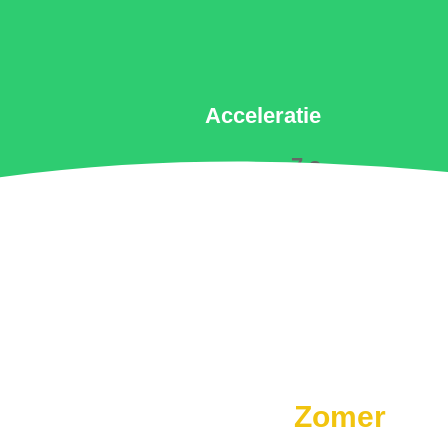
Acceleratie
7 s
Zomer