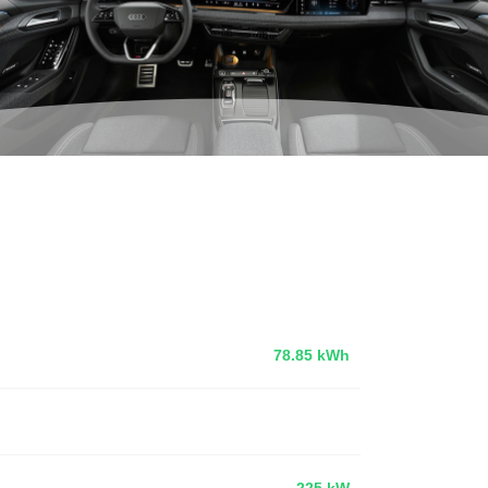
78.85 kWh
225 kW