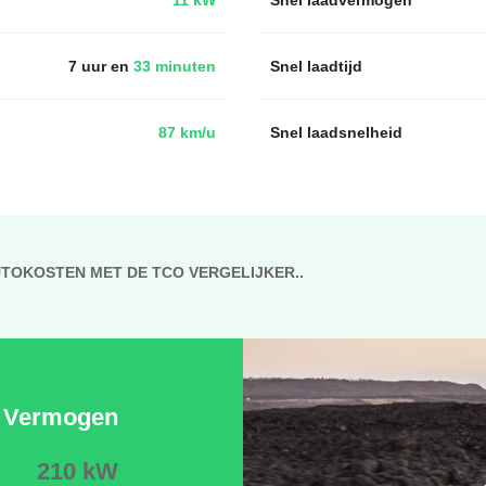
7 uur en
33 minuten
Snel laadtijd
87 km/u
Snel laadsnelheid
UTOKOSTEN MET DE TCO VERGELIJKER..
Vermogen
210 kW