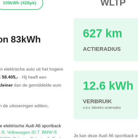
WLTP
100kWh
(428pk)
627 km
ron 83kWh
ACTIERADIUS
s
n elektrische auto uit het hogere
€ 58.405,-
. Hij heeft een
12.6 kWh
kleiner
dan de gemiddelde auto
VERBRUIK
in de
uitvoeringen
edition
,
o.b.v. fabrieks actieradius
e elektrische Audi A6 sportback
i5
,
Volkswagen ID.7
,
BMW i5
Je kan deze Audi A6 sportback 