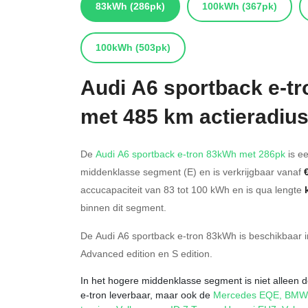
83kWh
(286pk)
100kWh
(367pk)
100kWh
(503pk)
Audi
A6 sportback e-t
met 485 km actieradiu
De
Audi A6 sportback e-tron 83kWh met 286pk
is ee
middenklasse segment (E) en is verkrijgbaar vanaf
accucapaciteit van 83
tot 100
kWh en is qua lengte
binnen dit segment.
De Audi A6 sportback e-tron 83kWh is beschikbaar 
Advanced edition
en
S edition
.
In het hogere middenklasse segment is niet alleen d
e-tron leverbaar, maar ook de
Mercedes EQE
,
BMW 