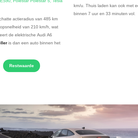
 ES90
,
Polestar Polestar 5
,
Tesla
km/u.
Thuis laden kan ook met e
binnen
7 uur en
33 minuten vol.
chatte actieradius van 485 km
topsnelheid van 210 km/h, wat
ert de elektrische Audi A6
ller
is dan een auto binnen het
Restwaarde