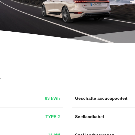
s
83 kWh
Geschatte accucapaciteit
TYPE 2
Snellaadkabel
11 kW
Snel laadvermogen