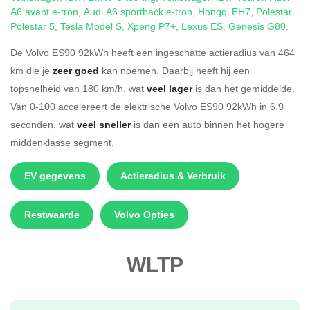
A6 avant e-tron
,
Audi A6 sportback e-tron
,
Hongqi EH7
,
Polestar
Polestar 5
,
Tesla Model S
,
Xpeng P7+
,
Lexus ES
,
Genesis G80
.
De Volvo ES90 92kWh heeft een ingeschatte actieradius van 464
km die je
zeer goed
kan noemen. Daarbij heeft hij een
topsnelheid van 180 km/h, wat
veel lager
is dan het gemiddelde.
Van 0-100 accelereert de elektrische Volvo ES90 92kWh in 6.9
seconden, wat
veel sneller
is dan een auto binnen het hogere
middenklasse segment.
EV gegevens
Actieradius & Verbruik
Restwaarde
Volvo Opties
WLTP