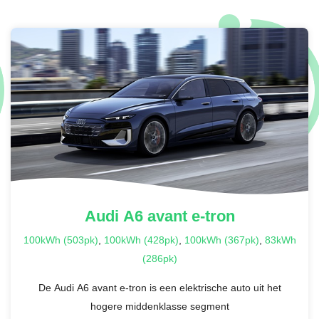
Audi
A6 avant e-tron
100kWh (503pk)
,
100kWh (428pk)
,
100kWh (367pk)
,
83kWh
(286pk)
De Audi A6 avant e-tron is een elektrische auto uit het
hogere middenklasse segment