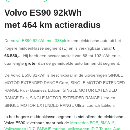
Volvo
ES90 92kWh
met 464 km actieradius
De
Volvo ES90 92kWh met 333pk
is een elektrische auto uit het
hogere middenklasse segment (E) en is verkrijgbaar vanaf
€
66.580,-
. Hij heeft een accucapaciteit van 88
tot 102
kWh en is
qua lengte
groter
dan de gemiddelde auto binnen dit segment.
De Volvo ES90 92kWh is beschikbaar in de
uitvoeringen
SINGLE
MOTOR EXTENDED RANGE Core
,
SINGLE MOTOR EXTENDED
RANGE Plus- Business Edition
,
SINGLE MOTOR EXTENDED
RANGE Plus
,
SINGLE MOTOR EXTENDED RANGE Ultra
en
SINGLE MOTOR EXTENDED RANGE Ultra- Launch Edition
.
In het hogere middenklasse segment is niet alleen de elektrische
Volvo ES90 leverbaar, maar ook de
Mercedes EQE
,
BMW i5
,
Volkswagen ID.7
,
BMW i5 touring
,
Volkswagen ID.7 Tourer
,
Audi