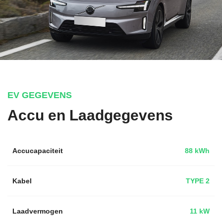
EV GEGEVENS
Accu en Laadgegevens
Accucapaciteit
88 kWh
Kabel
TYPE 2
Laadvermogen
11 kW