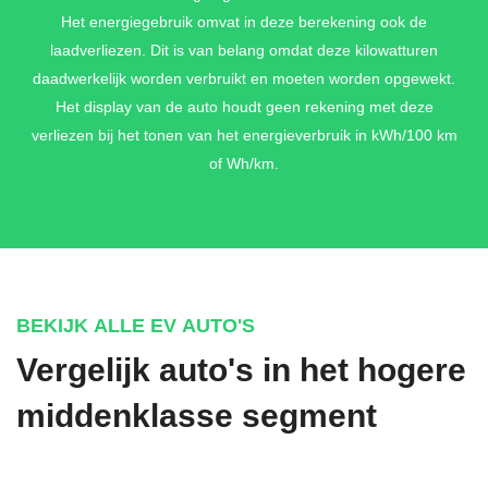
Het energiegebruik omvat in deze berekening ook de
laadverliezen. Dit is van belang omdat deze kilowatturen
daadwerkelijk worden verbruikt en moeten worden opgewekt.
Het display van de auto houdt geen rekening met deze
verliezen bij het tonen van het energieverbruik in kWh/100 km
of Wh/km.
BEKIJK ALLE EV AUTO'S
Vergelijk auto's in het hogere
middenklasse segment