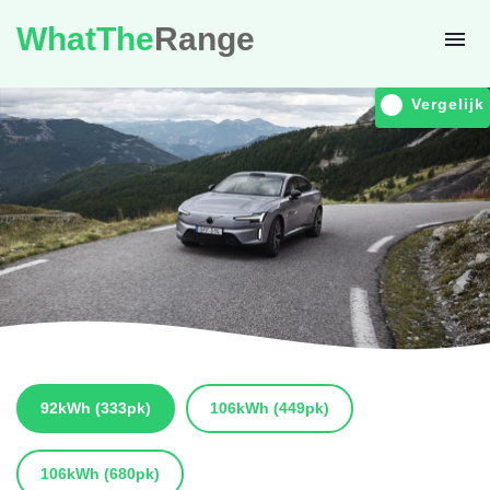
WhatThe
Range
Vergelijk
92kWh
(333pk)
106kWh
(449pk)
106kWh
(680pk)