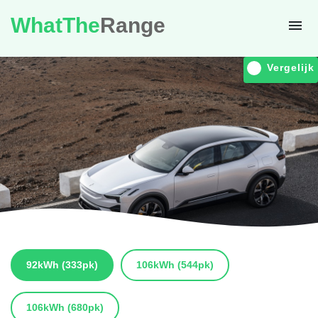
WhatThe
Range
Vergelijk
92kWh
(333pk)
106kWh
(544pk)
106kWh
(680pk)