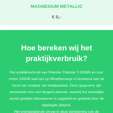
MAGNESIUM METALLIC
€ 0,-
MIDNIGHT METALLIC
Hoe bereken wij het
€ 1.300,-
praktijkverbruik?
STORM METALLIC
Het praktijkverbruik van Polestar Polestar 3 92kWh ev rear
motor 245kW awd aut op Whattherange is berekend aan de
€ 1.300,-
hand van analyse van laadpasdata. Deze gegevens zijn
verzameld over een langere periode, waarbij het werkelijke
aantal geladen kilowatturen is opgeteld en gedeeld door de
KRYPTON PREMIUM METALLIC
afgelegde afstand.
€ 1.600,-
Het energiegebruik omvat in deze berekening ook de