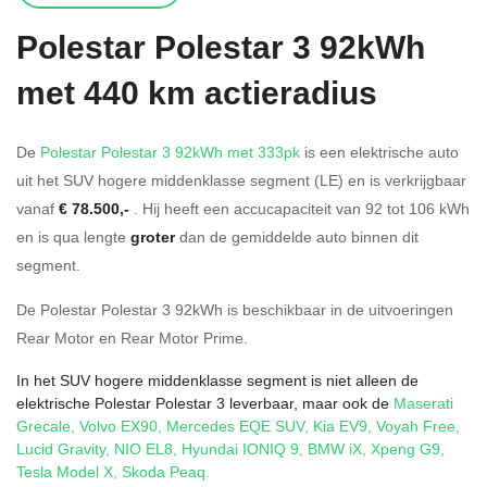
Polestar
Polestar 3 92kWh
met 440 km actieradius
De
Polestar Polestar 3 92kWh met 333pk
is een elektrische auto
uit het SUV hogere middenklasse segment (LE) en is verkrijgbaar
vanaf
€ 78.500,-
. Hij heeft een accucapaciteit van 92
tot 106
kWh
en is qua lengte
groter
dan de gemiddelde auto binnen dit
segment.
De Polestar Polestar 3 92kWh is beschikbaar in de
uitvoeringen
Rear Motor
en
Rear Motor Prime
.
In het SUV hogere middenklasse segment is niet alleen de
elektrische Polestar Polestar 3 leverbaar, maar ook de
Maserati
Grecale
,
Volvo EX90
,
Mercedes EQE SUV
,
Kia EV9
,
Voyah Free
,
Lucid Gravity
,
NIO EL8
,
Hyundai IONIQ 9
,
BMW iX
,
Xpeng G9
,
Tesla Model X
,
Skoda Peaq
.