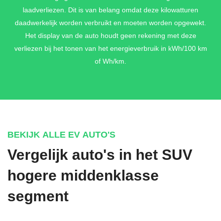
laadverliezen. Dit is van belang omdat deze kilowatturen
daadwerkelijk worden verbruikt en moeten worden opgewekt.
Het display van de auto houdt geen rekening met deze
verliezen bij het tonen van het energieverbruik in kWh/100 km
of Wh/km.
BEKIJK ALLE EV AUTO'S
Vergelijk auto's in het SUV
hogere middenklasse
segment