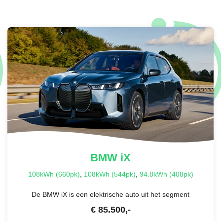
BMW
iX
108kWh (660pk)
,
108kWh (544pk)
,
94.8kWh (408pk)
De BMW iX is een elektrische auto uit het segment
€
85.500
,-