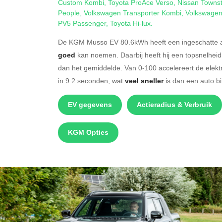
Custom Kombi
,
Toyota ProAce Verso
,
Nissan Townst
People
,
Volkswagen Transporter Kombi
,
Volkswagen
PV5 Passenger
,
Toyota Hi-lux
.
De KGM Musso EV 80.6kWh heeft een ingeschatte ac
goed
kan noemen. Daarbij heeft hij een topsnelhei
dan het gemiddelde. Van 0-100 accelereert de ele
in 9.2 seconden, wat
veel sneller
is dan een auto b
EV gegevens
Actieradius & Verbruik
KGM Opties