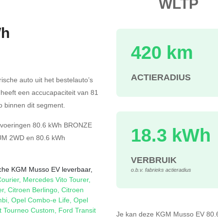
WLTP
Wh
420 km
s
ACTIERADIUS
rische auto uit het bestelauto’s
j heeft een accucapaciteit van 81
 binnen dit segment.
tvoeringen
80.6 kWh BRONZE
18.3 kWh
IUM 2WD
en
80.6 kWh
VERBRUIK
rische KGM Musso EV leverbaar,
o.b.v. fabrieks actieradius
ourier
,
Mercedes Vito Tourer
,
er
,
Citroen Berlingo
,
Citroen
mbi
,
Opel Combo-e Life
,
Opel
it Tourneo Custom
,
Ford Transit
Je kan deze KGM Musso EV 80