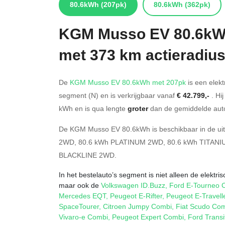
80.6kWh
(207pk)
80.6kWh
(362pk)
KGM
Musso EV 80.6k
met 373 km actieradiu
De
KGM Musso EV 80.6kWh met 207pk
is een elekt
segment (N) en is verkrijgbaar vanaf
€ 42.799,-
. Hi
kWh en is qua lengte
groter
dan de gemiddelde auto
De KGM Musso EV 80.6kWh is beschikbaar in de
ui
2WD
,
80.6 kWh PLATINUM 2WD
,
80.6 kWh TITAN
BLACKLINE 2WD
.
In het bestelauto’s segment is niet alleen de elekt
maar ook de
Volkswagen ID.Buzz
,
Ford E-Tourneo C
Mercedes EQT
,
Peugeot E-Rifter
,
Peugeot E-Travell
SpaceTourer
,
Citroen Jumpy Combi
,
Fiat Scudo Co
Vivaro-e Combi
,
Peugeot Expert Combi
,
Ford Trans