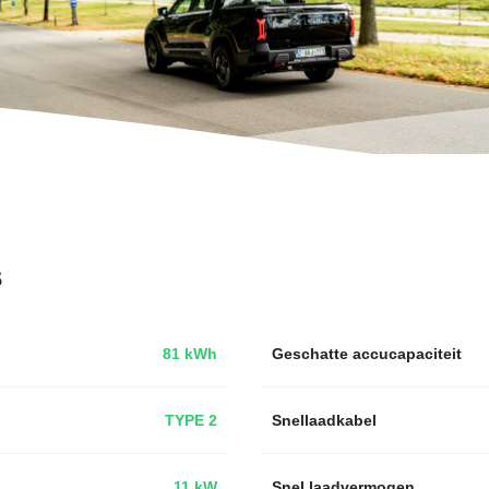
s
81 kWh
Geschatte accucapaciteit
TYPE 2
Snellaadkabel
11 kW
Snel laadvermogen