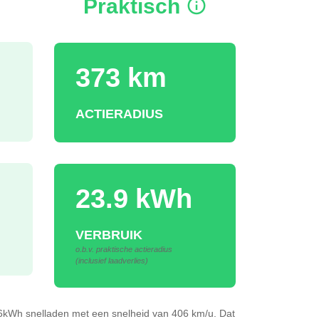
Praktisch
373 km
ACTIERADIUS
23.9 kWh
VERBRUIK
o.b.v. praktische actieradius
(inclusief laadverlies)
.6kWh
snelladen
met een snelheid van 406 km/u.
Dat