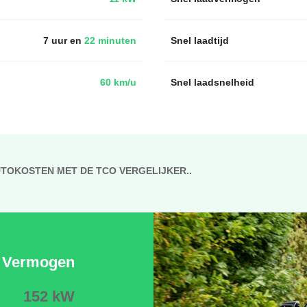
7 uur en
22 minuten
Snel laadtijd
60 km/u
Snel laadsnelheid
UTOKOSTEN MET DE TCO VERGELIJKER..
Vermogen
152 kW