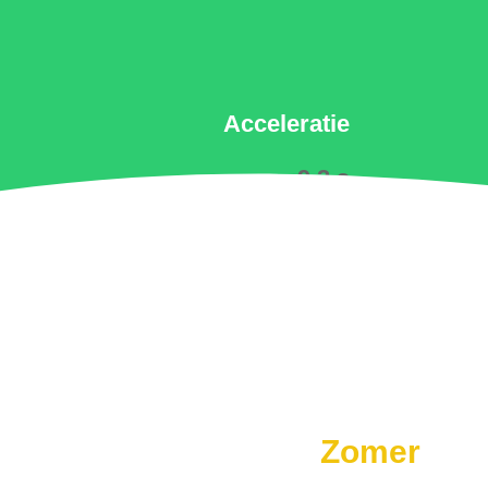
Acceleratie
9.2 s
Zomer