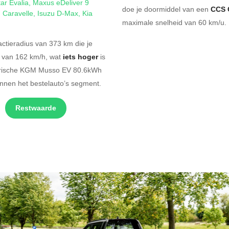
ar Evalia
,
Maxus eDeliver 9
doe je doormiddel van een
CCS 
 Caravelle
,
Isuzu D-Max
,
Kia
maximale snelheid van 60 km/u. 
tieradius van 373 km die je
d van 162 km/h, wat
iets hoger
is
ktrische KGM Musso EV 80.6kWh
innen het bestelauto’s segment.
Restwaarde