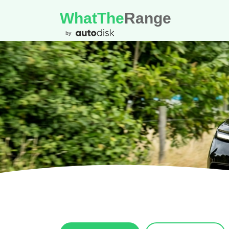
WhatThe
Range
by