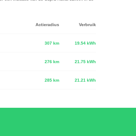
Actieradius
Verbruik
307 km
19.54 kWh
276 km
21.75 kWh
d
285 km
21.21 kWh