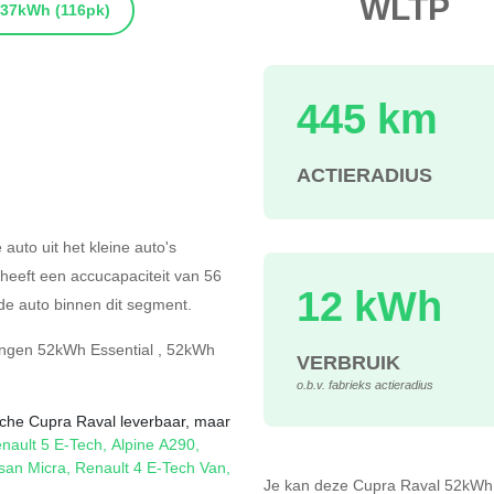
WLTP
37kWh
(116pk)
445 km
ACTIERADIUS
s
 auto uit het kleine auto's
 heeft een accucapaciteit van 56
12 kWh
e auto binnen dit segment.
ingen
52kWh Essential
,
52kWh
VERBRUIK
o.b.v. fabrieks actieradius
rische Cupra Raval leverbaar, maar
nault 5 E-Tech
,
Alpine A290
,
san Micra
,
Renault 4 E-Tech Van
,
Je kan deze Cupra Raval 52kW