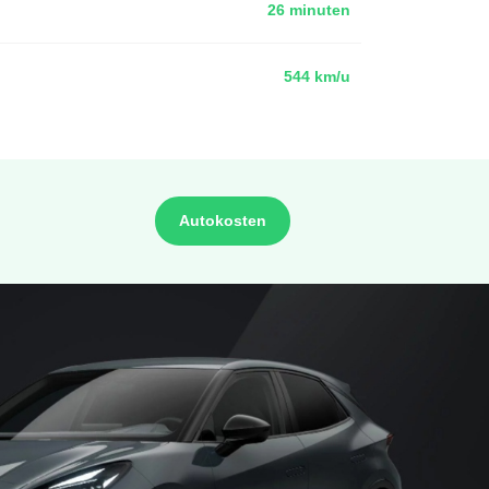
26 minuten
544 km/u
Autokosten