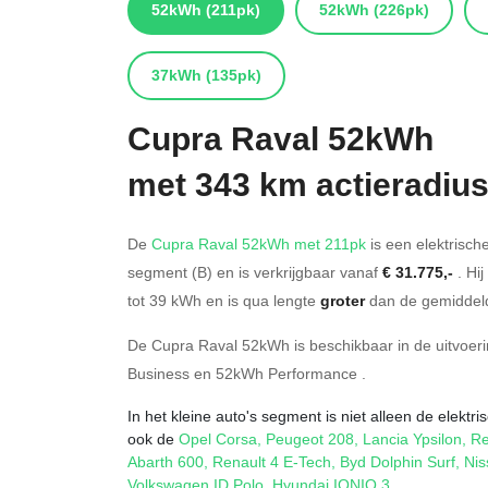
52kWh
(211pk)
52kWh
(226pk)
37kWh
(135pk)
Cupra
Raval 52kWh
met 343 km actieradiu
De
Cupra Raval 52kWh met 211pk
is een elektrische
segment (B) en is verkrijgbaar vanaf
€ 31.775,-
. Hij
tot 39
kWh en is qua lengte
groter
dan de gemiddeld
De Cupra Raval 52kWh is beschikbaar in de
uitvoer
Business
en
52kWh Performance
.
In het kleine auto's segment is niet alleen de elekt
ook de
Opel Corsa
,
Peugeot 208
,
Lancia Ypsilon
,
Re
Abarth 600
,
Renault 4 E-Tech
,
Byd Dolphin Surf
,
Nis
Volkswagen ID.Polo
,
Hyundai IONIQ 3
.