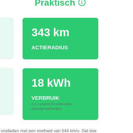
Praktisch
343 km
ACTIERADIUS
18 kWh
VERBRUIK
o.b.v. praktische actieradius
(inclusief laadverlies)
h
snelladen
met een snelheid van 544 km/u.
Dat doe