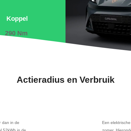
Koppel
290 Nm
Actieradius en Verbruik
r dan in de
Een elektrische
al 52kWh in de
zomer. Hierond