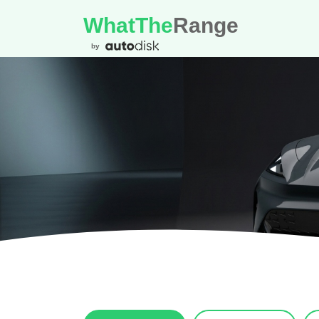
WhatThe
Range
by