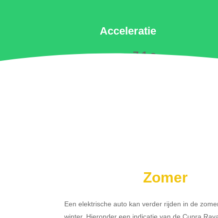
Acceleratie
7.1 s
Zomer
Een elektrische auto kan verder rijden in de zome
winter. Hieronder een indicatie van de Cupra Rav