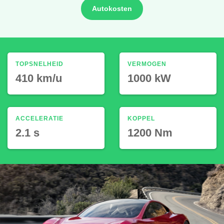
Autokosten
TOPSNELHEID
VERMOGEN
410 km/u
1000 kW
ACCELERATIE
KOPPEL
2.1 s
1200 Nm