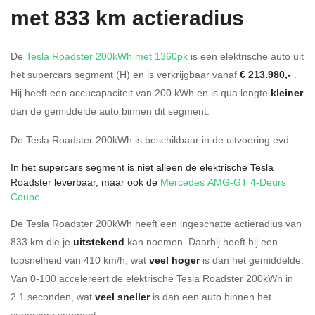
met 833 km actieradius
De
Tesla Roadster 200kWh met 1360pk
is een elektrische auto uit
het supercars segment (H) en is verkrijgbaar vanaf
€ 213.980,-
.
Hij heeft een accucapaciteit van 200
kWh en is qua lengte
kleiner
dan de gemiddelde auto binnen dit segment.
De Tesla Roadster 200kWh is beschikbaar in de
uitvoering
evd
.
In het supercars segment is niet alleen de elektrische Tesla
Roadster leverbaar, maar ook de
Mercedes AMG-GT 4-Deurs
Coupe
.
De Tesla Roadster 200kWh heeft een ingeschatte actieradius van
833 km die je
uitstekend
kan noemen. Daarbij heeft hij een
topsnelheid van 410 km/h, wat
veel hoger
is dan het gemiddelde.
Van 0-100 accelereert de elektrische Tesla Roadster 200kWh in
2.1 seconden, wat
veel sneller
is dan een auto binnen het
supercars segment.