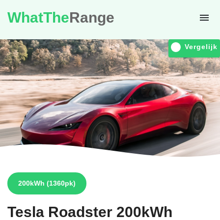
WhatThe
Range
Vergelijk
200kWh
(1360pk)
Tesla
Roadster 200kWh