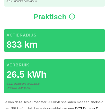
o.b.v. fabrieks actieradius
Praktisch
ACTIERADIUS
833 km
VERBRUIK
26.5 kWh
o.b.v. praktische actieradius
(inclusief laadverlies)
Je kan deze Tesla Roadster 200kWh
snelladen
met een snelheid
van 786 km/u.
Dat doe je doormiddel van een
CCS Combo 2