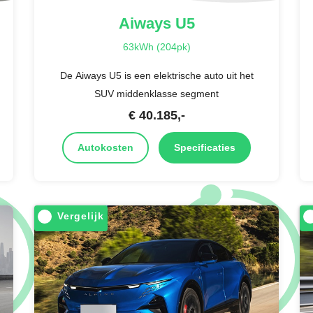
Aiways
U5
63kWh (204pk)
De Aiways U5 is een elektrische auto uit het
SUV middenklasse segment
€
40.185
,-
Autokosten
Specificaties
Vergelijk