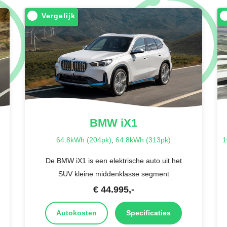
Vergelijk
BMW
iX1
64.8kWh (204pk)
,
64.8kWh (313pk)
1
De BMW iX1 is een elektrische auto uit het
SUV kleine middenklasse segment
€
44.995
,-
Autokosten
Specificaties