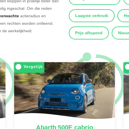
 kloppen in praktijk beter dan
lig ingeschat. Om die reden
Laagste verbruik
Ho
verwachte
actieradius en
 geen rechten worden ontleend.
 de werkelijkheid.
Prijs aflopend
Nieuw
Vergelijk
Abarth
500E cabrio