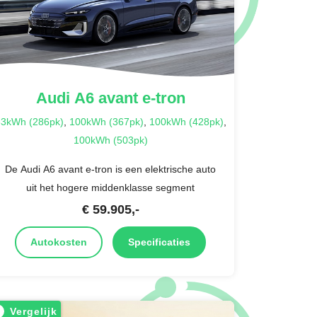
Audi
A6 avant e-tron
3kWh (286pk)
,
100kWh (367pk)
,
100kWh (428pk)
,
100kWh (503pk)
De Audi A6 avant e-tron is een elektrische auto
uit het hogere middenklasse segment
€
59.905
,-
Autokosten
Specificaties
Vergelijk