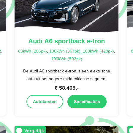
Audi
A6 sportback e-tron
)
,
83kWh (286pk)
,
100kWh (367pk)
,
100kWh (428pk)
,
8
100kWh (503pk)
De Audi A6 sportback e-tron is een elektrische
auto uit het hogere middenklasse segment
€
58.405
,-
Autokosten
Specificaties
Vergelijk