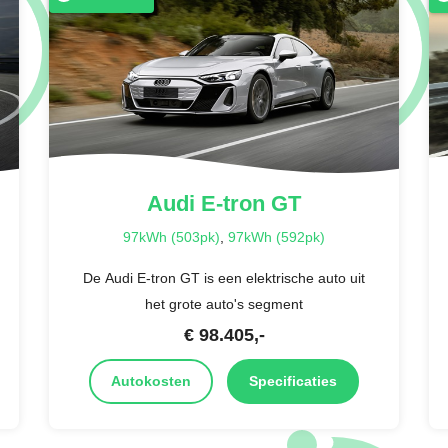
Audi
E-tron GT
97kWh (503pk)
,
97kWh (592pk)
De Audi E-tron GT is een elektrische auto uit
het grote auto's segment
€
98.405
,-
Autokosten
Specificaties