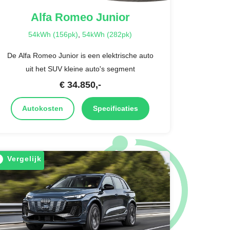
Alfa Romeo
Junior
54kWh (156pk)
,
54kWh (282pk)
De Alfa Romeo Junior is een elektrische auto
uit het SUV kleine auto's segment
€
34.850
,-
Autokosten
Specificaties
Vergelijk