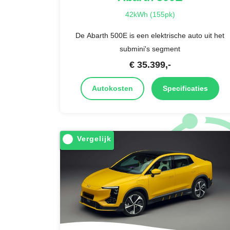
42kWh (155pk)
De Abarth 500E is een elektrische auto uit het
submini's segment
€
35.399
,-
Autokosten
Specificaties
Vergelijk