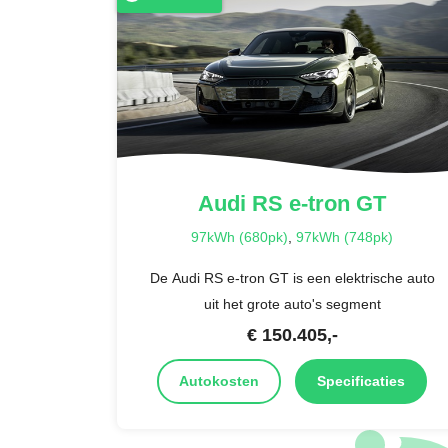
Audi
RS e-tron GT
97kWh (680pk)
,
97kWh (748pk)
De Audi RS e-tron GT is een elektrische auto
uit het grote auto's segment
€
150.405
,-
Autokosten
Specificaties