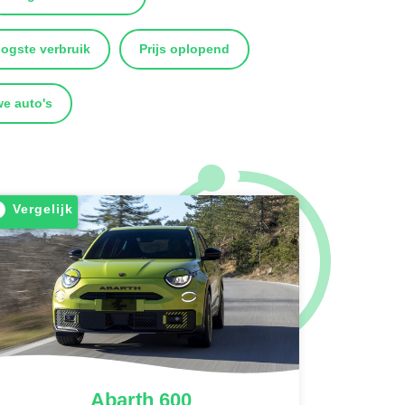
ogste verbruik
Prijs oplopend
e auto's
Vergelijk
Abarth
600