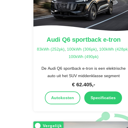
Audi
Q6 sportback e-tron
83kWh (252pk)
,
100kWh (306pk)
,
100kWh (428pk
100kWh (490pk)
De Audi Q6 sportback e-tron is een elektrische
auto uit het SUV middenklasse segment
€
62.405
,-
Autokosten
Specificaties
Vergelijk