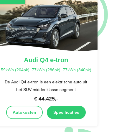
Audi
Q4 e-tron
59kWh (204pk)
,
77kWh (286pk)
,
77kWh (340pk)
De Audi Q4 e-tron is een elektrische auto uit
het SUV middenklasse segment
€
44.425
,-
Autokosten
Specificaties