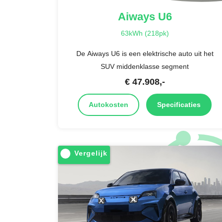
Aiways
U6
63kWh (218pk)
De Aiways U6 is een elektrische auto uit het
SUV middenklasse segment
€
47.908
,-
Autokosten
Specificaties
Vergelijk