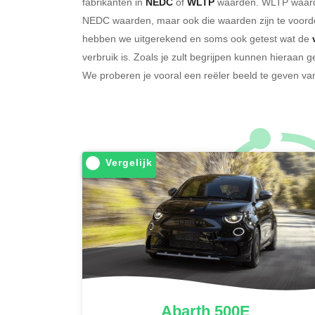
fabrikanten in
NEDC
of
WLTP
waarden. WLTP waarden
NEDC waarden, maar ook die waarden zijn te voorde
hebben we uitgerekend en soms ook getest wat de
verbruik is. Zoals je zult begrijpen kunnen hieraan
We proberen je vooral een reëler beeld te geven van
Vergelijk
Abarth
500E