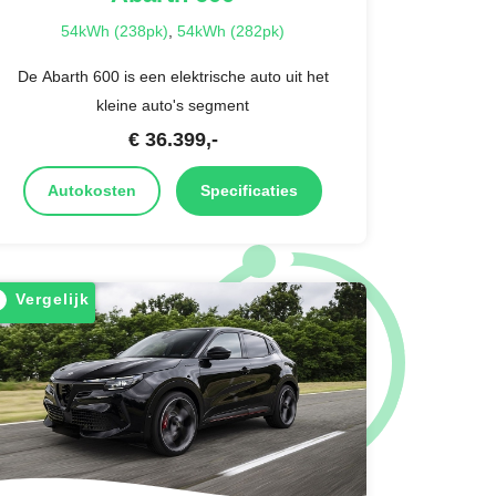
54kWh (238pk)
,
54kWh (282pk)
De Abarth 600 is een elektrische auto uit het
kleine auto's segment
€
36.399
,-
Autokosten
Specificaties
Vergelijk