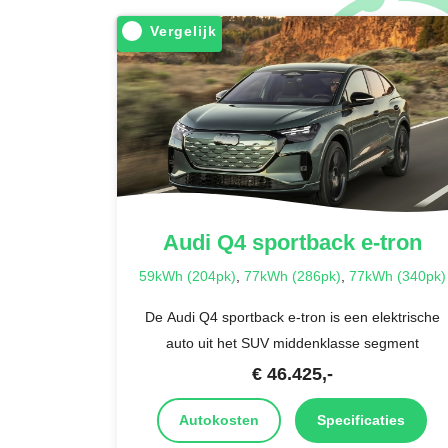
Vergelijk
Audi
Q4 sportback e-tron
59kWh (204pk)
,
77kWh (286pk)
,
77kWh (340pk)
De Audi Q4 sportback e-tron is een elektrische
auto uit het SUV middenklasse segment
€
46.425
,-
Autokosten
Specificaties