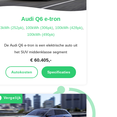
Audi
Q6 e-tron
3kWh (252pk)
,
100kWh (306pk)
,
100kWh (428pk)
,
100kWh (490pk)
De Audi Q6 e-tron is een elektrische auto uit
het SUV middenklasse segment
€
60.405
,-
Autokosten
Specificaties
Vergelijk