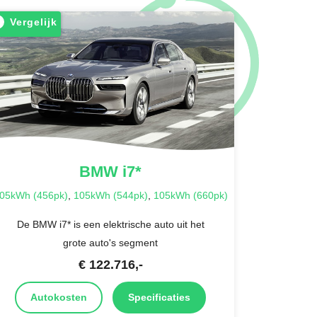
Vergelijk
BMW
i7*
05kWh (456pk)
,
105kWh (544pk)
,
105kWh (660pk)
De BMW i7* is een elektrische auto uit het
grote auto's segment
€
122.716
,-
Autokosten
Specificaties