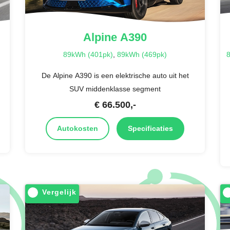
Alpine
A390
89kWh (401pk)
,
89kWh (469pk)
8
De Alpine A390 is een elektrische auto uit het
SUV middenklasse segment
€
66.500
,-
Autokosten
Specificaties
Vergelijk