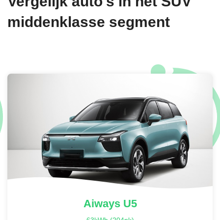
Vergelijk auto's in het SUV
middenklasse segment
Aiways
U5
63kWh (204pk)