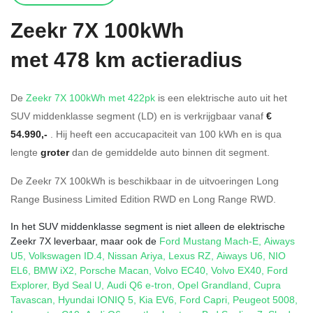
Zeekr
7X 100kWh
met 478 km actieradius
De
Zeekr 7X 100kWh met 422pk
is een elektrische auto uit het
SUV middenklasse segment (LD) en is verkrijgbaar vanaf
€
54.990,-
. Hij heeft een accucapaciteit van 100
kWh en is qua
lengte
groter
dan de gemiddelde auto binnen dit segment.
De Zeekr 7X 100kWh is beschikbaar in de
uitvoeringen
Long
Range Business Limited Edition RWD
en
Long Range RWD
.
In het SUV middenklasse segment is niet alleen de elektrische
Zeekr 7X leverbaar, maar ook de
Ford Mustang Mach-E
,
Aiways
U5
,
Volkswagen ID.4
,
Nissan Ariya
,
Lexus RZ
,
Aiways U6
,
NIO
EL6
,
BMW iX2
,
Porsche Macan
,
Volvo EC40
,
Volvo EX40
,
Ford
Explorer
,
Byd Seal U
,
Audi Q6 e-tron
,
Opel Grandland
,
Cupra
Tavascan
,
Hyundai IONIQ 5
,
Kia EV6
,
Ford Capri
,
Peugeot 5008
,