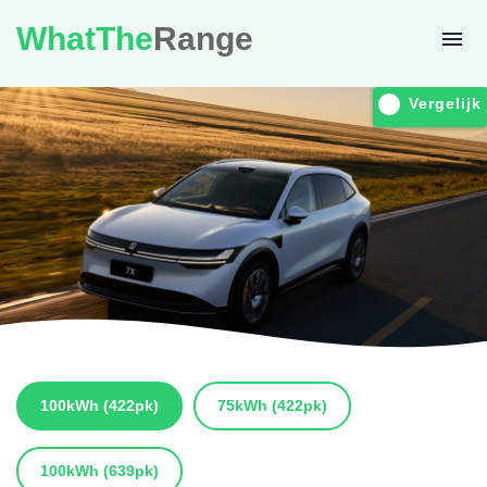
WhatThe
Range
Vergelijk
100kWh
(422pk)
75kWh
(422pk)
100kWh
(639pk)