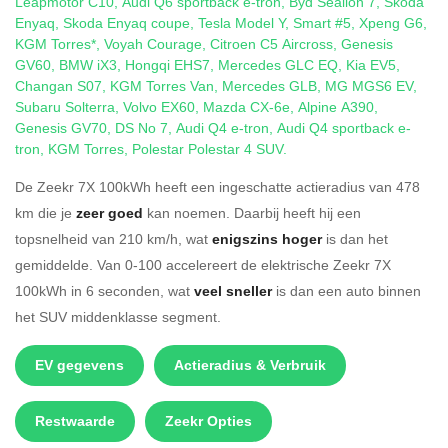
Leapmotor C10
,
Audi Q6 sportback e-tron
,
Byd Sealion 7
,
Skoda
Enyaq
,
Skoda Enyaq coupe
,
Tesla Model Y
,
Smart #5
,
Xpeng G6
,
KGM Torres*
,
Voyah Courage
,
Citroen C5 Aircross
,
Genesis
GV60
,
BMW iX3
,
Hongqi EHS7
,
Mercedes GLC EQ
,
Kia EV5
,
Changan S07
,
KGM Torres Van
,
Mercedes GLB
,
MG MGS6 EV
,
Subaru Solterra
,
Volvo EX60
,
Mazda CX-6e
,
Alpine A390
,
Genesis GV70
,
DS No 7
,
Audi Q4 e-tron
,
Audi Q4 sportback e-
tron
,
KGM Torres
,
Polestar Polestar 4 SUV
.
De Zeekr 7X 100kWh heeft een ingeschatte actieradius van 478
km die je
zeer goed
kan noemen. Daarbij heeft hij een
topsnelheid van 210 km/h, wat
enigszins hoger
is dan het
gemiddelde. Van 0-100 accelereert de elektrische Zeekr 7X
100kWh in 6 seconden, wat
veel sneller
is dan een auto binnen
het SUV middenklasse segment.
EV gegevens
Actieradius & Verbruik
Restwaarde
Zeekr Opties