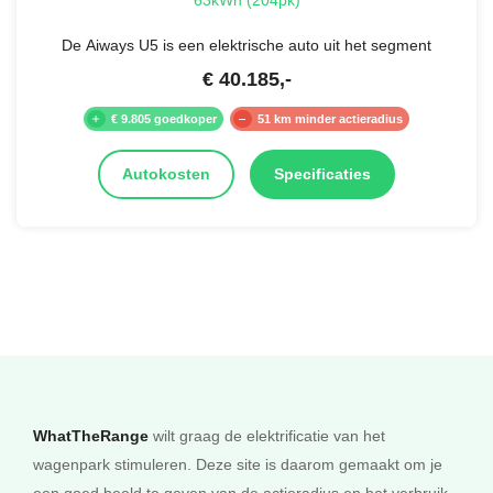
De Aiways U5 is een elektrische auto uit het segment
€
40.185
,-
€ 9.805 goedkoper
51 km minder actieradius
Autokosten
Specificaties
WhatTheRange
wilt graag de elektrificatie van het
wagenpark stimuleren. Deze site is daarom gemaakt om je
een goed beeld te geven van de actieradius en het verbruik