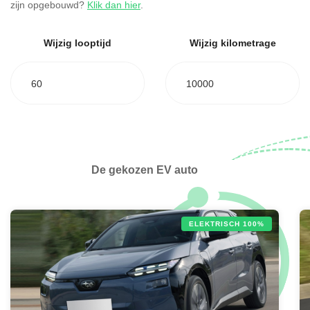
zijn opgebouwd?
Klik dan hier
.
Wijzig looptijd
Wijzig kilometrage
60
10000
De gekozen EV auto
ELEKTRISCH 100%