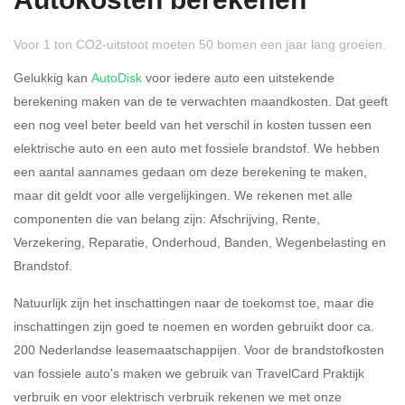
Autokosten berekenen
Voor 1 ton CO2-uitstoot moeten 50 bomen een jaar lang groeien.
Gelukkig kan
AutoDisk
voor iedere auto een uitstekende
berekening maken van de te verwachten maandkosten. Dat geeft
een nog veel beter beeld van het verschil in kosten tussen een
Rijdt u meer dan 500
Ja
Nee
elektrische auto en een auto met fossiele brandstof. We hebben
kilometer privé?
een aantal aannames gedaan om deze berekening te maken,
maar dit geldt voor alle vergelijkingen. We rekenen met alle
Belastingspercentage
componenten die van belang zijn: Afschrijving, Rente,
37,07% (Belastbaar tot €
Verzekering, Reparatie, Onderhoud, Banden, Wegenbelasting en
69.398,-)
Brandstof.
49,50% (Belastbaar van €
Natuurlijk zijn het inschattingen naar de toekomst toe, maar die
69.399,- )
inschattingen zijn goed te noemen en worden gebruikt door ca.
200 Nederlandse leasemaatschappijen. Voor de brandstofkosten
Eigen bijdrage
van fossiele auto's maken we gebruik van TravelCard Praktijk
verbruik en voor elektrisch verbruik rekenen we met onze