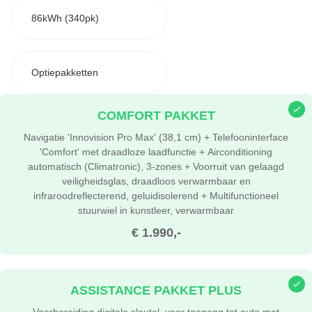
86kWh (340pk)
Optiepakketten
COMFORT PAKKET
Navigatie 'Innovision Pro Max' (38,1 cm) + Telefooninterface
'Comfort' met draadloze laadfunctie + Airconditioning
automatisch (Climatronic), 3-zones + Voorruit van gelaagd
veiligheidsglas, draadloos verwarmbaar en
infraroodreflecterend, geluidisolerend + Multifunctioneel
stuurwiel in kunstleer, verwarmbaar
€ 1.990,-
ASSISTANCE PAKKET PLUS
Voorbereiding digitale sleutel, voor toegang tot auto met