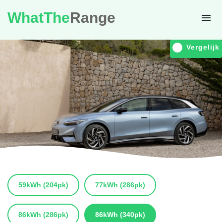
WhatThe
Range
Vergelijk
59kWh
(204pk)
77kWh
(286pk)
86kWh
(286pk)
86kWh
(340pk)