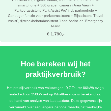
smartphone + 360 graden camera (Area View) +
Parkeerassistent 'Park Assist Pro' incl. parkeerhulp +
Geheugenfunctie voor parkeerassistent + Rijassistent 'Travel
Assist', rijstrookbehoudassistent 'Lane Assist' en 'Emergency
Assist'
€ 1.790,-
EXTERIEUR PAKKET PLUS INCLUSIEF
PANORAMADAK (EXTRA T.O.V.
Hoe bereken wij het
EXTERIEUR PAKKET)
praktijkverbruik?
'Smart Glass'-panoramadak + Adaptieve onderstelregeling
'Dynamic Chassis Control' incl. rijprofielkeuze + Buitenspiegels
met geheugenfunctie, automatisch dimmend, elektrisch
Het praktijkverbruik van Volkswagen ID.7 Tourer 86kWh ev gtx
inklap-/verstelbaar, apart verwarmbaar + Demping achter +
Demping vóór + Progressieve stuurbekrachtiging + Zijruiten voor
limited edition 250kW aut op Whattherange is berekend aan
geluidisolerend
de hand van analyse van laadpasdata. Deze gegevens zijn
€ 2.840,-
verzameld over een langere periode, waarbij het werkelijke