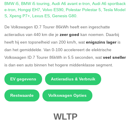
BMW i5
,
BMW i5 touring
,
Audi A6 avant e-tron
,
Audi A6 sportback
e-tron
,
Hongqi EH7
,
Volvo ES90
,
Polestar Polestar 5
,
Tesla Model
S
,
Xpeng P7+
,
Lexus ES
,
Genesis G80
.
De Volkswagen ID.7 Tourer 86kWh heeft een ingeschatte
actieradius van 440 km die je
zeer goed
kan noemen. Daarbij
heeft hij een topsnelheid van 200 km/h, wat
enigszins lager
is
dan het gemiddelde. Van 0-100 accelereert de elektrische
Volkswagen ID.7 Tourer 86kWh in 5.5 seconden, wat
veel sneller
is dan een auto binnen het hogere middenklasse segment.
EV gegevens
Actieradius & Verbruik
Restwaarde
Volkswagen Opties
WLTP