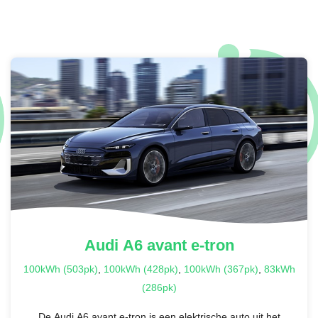
Audi
A6 avant e-tron
100kWh (503pk)
,
100kWh (428pk)
,
100kWh (367pk)
,
83kWh
(286pk)
De Audi A6 avant e-tron is een elektrische auto uit het