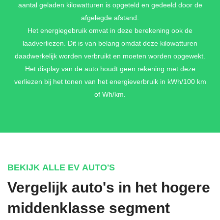
aantal geladen kilowatturen is opgeteld en gedeeld door de
afgelegde afstand.
Het energiegebruik omvat in deze berekening ook de
laadverliezen. Dit is van belang omdat deze kilowatturen
daadwerkelijk worden verbruikt en moeten worden opgewekt.
Het display van de auto houdt geen rekening met deze
verliezen bij het tonen van het energieverbruik in kWh/100 km
of Wh/km.
BEKIJK ALLE EV AUTO'S
Vergelijk auto's in het hogere
middenklasse segment