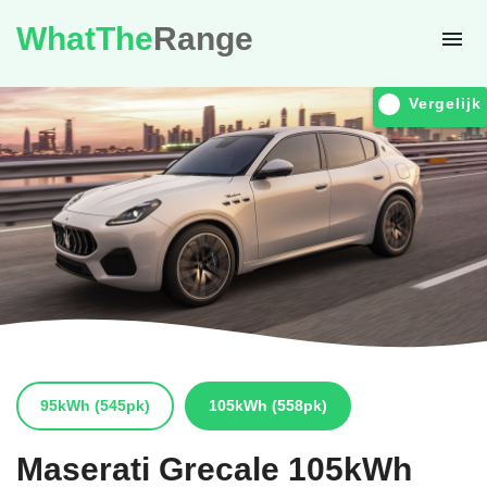
WhatThe
Range
Vergelijk
95kWh
(545pk)
105kWh
(558pk)
Maserati
Grecale 105kWh