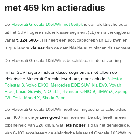
met 469 km actieradius
De
Maserati Grecale 105kWh met 558pk
is een elektrische auto
uit het SUV hogere middenklasse segment (LE) en is verkrijgbaar
vanaf
€ 124.600,-
. Hij heeft een accucapaciteit van 105
kWh en
is qua lengte
kleiner
dan de gemiddelde auto binnen dit segment.
De Maserati Grecale 105kWh is beschikbaar in de
uitvoering
.
In het SUV hogere middenklasse segment is niet alleen de
elektrische Maserati Grecale leverbaar, maar ook de
Polestar
Polestar 3
,
Volvo EX90
,
Mercedes EQE SUV
,
Kia EV9
,
Voyah
Free
,
Lucid Gravity
,
NIO EL8
,
Hyundai IONIQ 9
,
BMW iX
,
Xpeng
G9
,
Tesla Model X
,
Skoda Peaq
.
De Maserati Grecale 105kWh heeft een ingeschatte actieradius
van 469 km die je
zeer goed
kan noemen. Daarbij heeft hij een
topsnelheid van 220 km/h, wat
iets hoger
is dan het gemiddelde.
Van 0-100 accelereert de elektrische Maserati Grecale 105kWh in