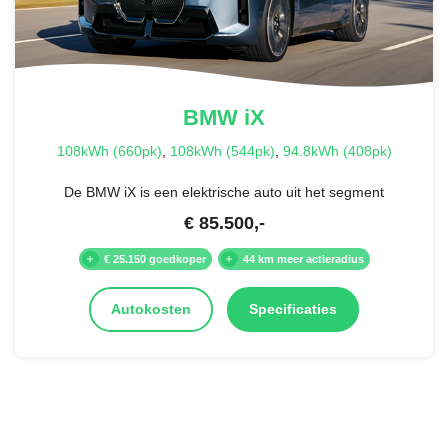
BMW
iX
108kWh (660pk)
,
108kWh (544pk)
,
94.8kWh (408pk)
De BMW iX is een elektrische auto uit het segment
€
85.500
,-
€ 25.150 goedkoper
44 km meer actieradius
Autokosten
Specificaties