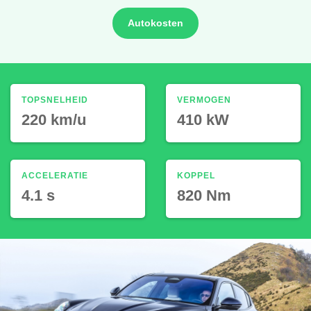
Autokosten
TOPSNELHEID
VERMOGEN
220 km/u
410 kW
ACCELERATIE
KOPPEL
4.1 s
820 Nm