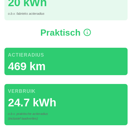
20 kWh
o.b.v. fabrieks actieradius
Praktisch
ACTIERADIUS
469 km
VERBRUIK
24.7 kWh
o.b.v. praktische actieradius
(inclusief laadverlies)