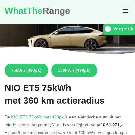
WhatThe
Range
Vergelijk
75kWh
(490pk)
100kWh
(490pk)
NIO
ET5 75kWh
met 360 km actieradius
De
NIO ET5 75kWh met 490pk
is een elektrische auto uit het
middenklasse segment (D) en is verkrijgbaar vanaf
€ 61.271,-
.
Hij heeft een accucapaciteit van 75
tot 100
kWh en is qua lengte