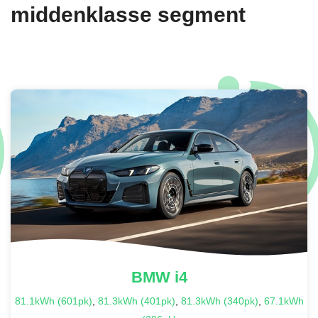
middenklasse segment
BMW
i4
81.1kWh (601pk)
,
81.3kWh (401pk)
,
81.3kWh (340pk)
,
67.1kWh