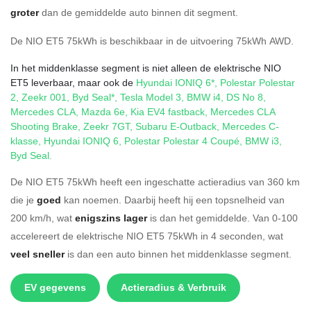
groter
dan de gemiddelde auto binnen dit segment.
De NIO ET5 75kWh is beschikbaar in de
uitvoering
75kWh AWD
.
In het middenklasse segment is niet alleen de elektrische NIO
ET5 leverbaar, maar ook de
Hyundai IONIQ 6*
,
Polestar Polestar
2
,
Zeekr 001
,
Byd Seal*
,
Tesla Model 3
,
BMW i4
,
DS No 8
,
Mercedes CLA
,
Mazda 6e
,
Kia EV4 fastback
,
Mercedes CLA
Shooting Brake
,
Zeekr 7GT
,
Subaru E-Outback
,
Mercedes C-
klasse
,
Hyundai IONIQ 6
,
Polestar Polestar 4 Coupé
,
BMW i3
,
Byd Seal
.
De NIO ET5 75kWh heeft een ingeschatte actieradius van 360 km
die je
goed
kan noemen. Daarbij heeft hij een topsnelheid van
200 km/h, wat
enigszins lager
is dan het gemiddelde. Van 0-100
accelereert de elektrische NIO ET5 75kWh in 4 seconden, wat
veel sneller
is dan een auto binnen het middenklasse segment.
EV gegevens
Actieradius & Verbruik