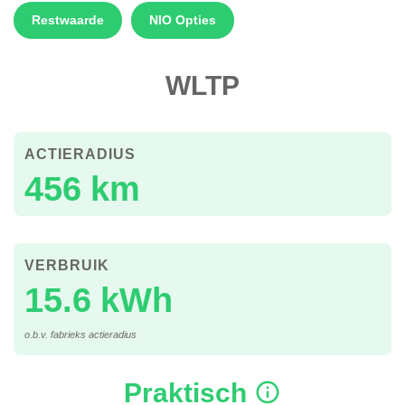
Restwaarde
NIO Opties
WLTP
ACTIERADIUS
456 km
VERBRUIK
15.6 kWh
o.b.v. fabrieks actieradius
Praktisch