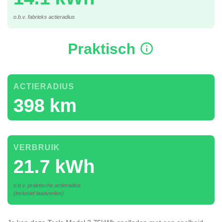
o.b.v. fabrieks actieradius
Praktisch
ACTIERADIUS
398 km
VERBRUIK
21.7 kWh
o.b.v. praktische actieradius
(inclusief laadverlies)