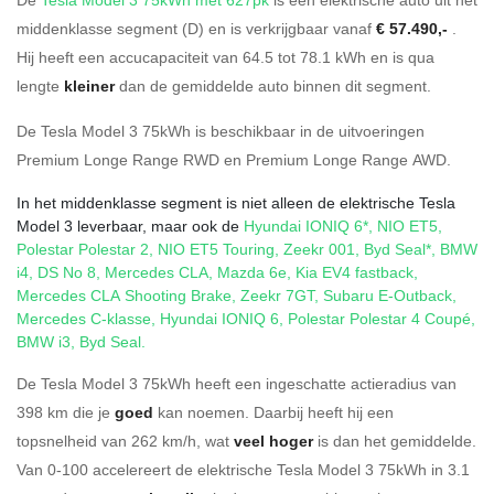
middenklasse segment (D) en is verkrijgbaar vanaf
€ 57.490,-
.
Hij heeft een accucapaciteit van 64.5
tot 78.1
kWh en is qua
lengte
kleiner
dan de gemiddelde auto binnen dit segment.
De Tesla Model 3 75kWh is beschikbaar in de
uitvoeringen
Premium Longe Range RWD
en
Premium Longe Range AWD
.
In het middenklasse segment is niet alleen de elektrische Tesla
Model 3 leverbaar, maar ook de
Hyundai IONIQ 6*
,
NIO ET5
,
Polestar Polestar 2
,
NIO ET5 Touring
,
Zeekr 001
,
Byd Seal*
,
BMW
i4
,
DS No 8
,
Mercedes CLA
,
Mazda 6e
,
Kia EV4 fastback
,
Mercedes CLA Shooting Brake
,
Zeekr 7GT
,
Subaru E-Outback
,
Mercedes C-klasse
,
Hyundai IONIQ 6
,
Polestar Polestar 4 Coupé
,
BMW i3
,
Byd Seal
.
De Tesla Model 3 75kWh heeft een ingeschatte actieradius van
398 km die je
goed
kan noemen. Daarbij heeft hij een
topsnelheid van 262 km/h, wat
veel hoger
is dan het gemiddelde.
Van 0-100 accelereert de elektrische Tesla Model 3 75kWh in 3.1