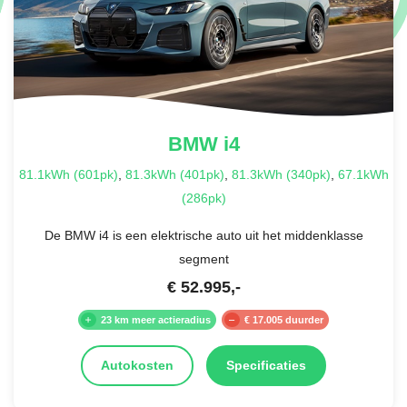
BMW
i4
81.1kWh (601pk)
,
81.3kWh (401pk)
,
81.3kWh (340pk)
,
67.1kWh
(286pk)
De BMW i4 is een elektrische auto uit het middenklasse
segment
€
52.995
,-
23 km meer actieradius
€ 17.005 duurder
Autokosten
Specificaties