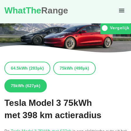
WhatThe
Range
Vergelijk
64.5kWh
(283pk)
75kWh
(498pk)
75kWh
(627pk)
Tesla
Model 3 75kWh
met 398 km actieradius
De
Tesla Model 3 75kWh met 627pk
is een elektrische auto uit het