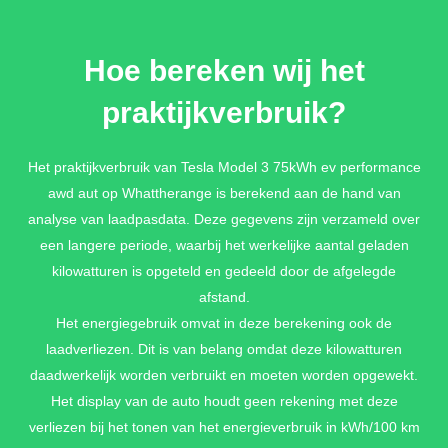
ULTRA RED METALLIC
Hoe bereken wij het
€ 2.000,-
praktijkverbruik?
METALLIC LAK
Het praktijkverbruik van Tesla Model 3 75kWh ev performance
awd aut op Whattherange is berekend aan de hand van
€ 0,-
analyse van laadpasdata. Deze gegevens zijn verzameld over
een langere periode, waarbij het werkelijke aantal geladen
kilowatturen is opgeteld en gedeeld door de afgelegde
QUICKSILVER METALLIC
afstand.
€ 2.000,-
Het energiegebruik omvat in deze berekening ook de
laadverliezen. Dit is van belang omdat deze kilowatturen
daadwerkelijk worden verbruikt en moeten worden opgewekt.
Het display van de auto houdt geen rekening met deze
verliezen bij het tonen van het energieverbruik in kWh/100 km