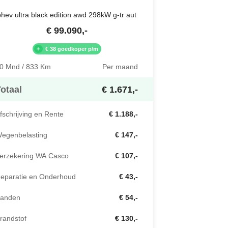
phev ultra black edition awd 298kW g-tr aut
€
99.090
,-
€ 38 goedkoper p/m
0 Mnd / 833 Km
Per maand
otaal
€ 1.671,-
fschrijving en Rente
€ 1.188,-
egenbelasting
€ 147,-
erzekering WA Casco
€ 107,-
eparatie en Onderhoud
€ 43,-
anden
€ 54,-
randstof
€ 130,-