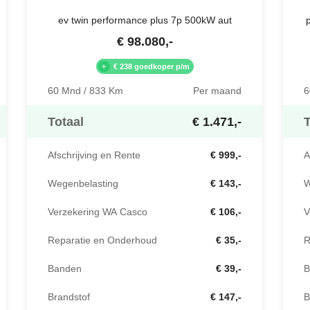
ev twin performance plus 7p 500kW aut
€
98.080
,-
€ 238 goedkoper p/m
60 Mnd / 833 Km
Per maand
6
Totaal
€ 1.471,-
T
Afschrijving en Rente
€ 999,-
A
Wegenbelasting
€ 143,-
W
Verzekering WA Casco
€ 106,-
V
Reparatie en Onderhoud
€ 35,-
R
Banden
€ 39,-
B
Brandstof
€ 147,-
B