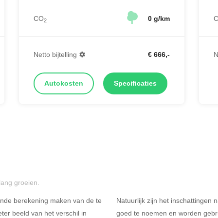
CO
0 g/km
2
Netto bijtelling
€ 666,-
N
Autokosten
Specificaties
lang groeien.
ende berekening maken van de te
Natuurlijk zijn het inschattingen
er beeld van het verschil in
goed te noemen en worden gebru
Rijdt u meer dan 500
R