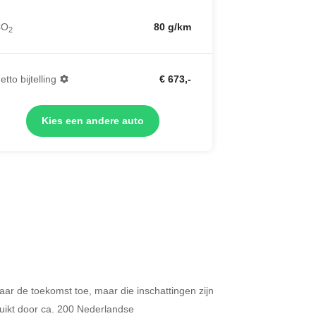
CO
80 g/km
2
etto bijtelling
€ 673,-
Kies een andere auto
 naar de toekomst toe, maar die inschattingen zijn
Merken op basis van segment
ikt door ca. 200 Nederlandse
ijdt u meer dan 500