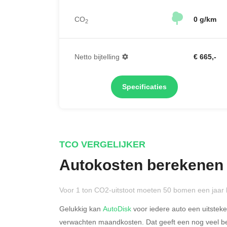
CO
0 g/km
2
Netto bijtelling
€ 665,-
Specificaties
TCO VERGELIJKER
Autokosten berekenen
Voor 1 ton CO2-uitstoot moeten 50 bomen een jaar 
Gelukkig kan
AutoDisk
voor iedere auto een uitstek
verwachten maandkosten. Dat geeft een nog veel bet
Rijdt u meer dan 500