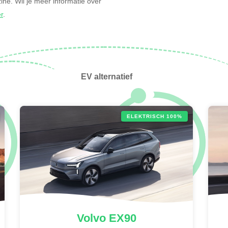
nzine. Wil je meer informatie over
er
.
EV alternatief
ELEKTRISCH 100%
Volvo
EX90