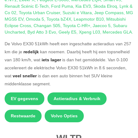
Renault Scénic E-Tech
,
Ford Puma
,
Kia EV3
,
Skoda Elroq
,
Lynk &
Co 02
,
Toyota Urban Cruiser
,
Suzuki e Vitara
,
Jeep Compass
,
MG
MGS5 EV
,
Omoda 5
,
Toyota bZ4X
,
Leapmotor B10
,
Mitsubishi
Eclipse Cross
,
Changan S05
,
Toyota C-HR+
,
Jaecoo 5
,
Subaru
Uncharted
,
Byd Atto 3 Evo
,
Geely E5
,
Xpeng L03
,
Mercedes GLA
.
De Volvo EX30 51kWh heeft een ingeschatte actieradius van 257
km die je
redelijk
kan noemen. Daarbij heeft hij een topsnelheid
van 180 km/h, wat
iets lager
is dan het gemiddelde. Van 0-100
accelereert de elektrische Volvo EX30 51kWh in 8.6 seconden,
wat
veel sneller
is dan een auto binnen het SUV kleine
middenklasse segment.
EV gegevens
Actieradius & Verbruik
Restwaarde
Volvo Opties