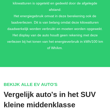
kilowatturen is opgeteld en gedeeld door de afgelegde
afstand.
Het energiegebruik omvat in deze berekening ook de
laadverliezen. Dit is van belang omdat deze kilowatturen
daadwerkelijk worden verbruikt en moeten worden opgewekt.
Het display van de auto houdt geen rekening met deze
verliezen bij het tonen van het energieverbruik in kWh/100 km
of Wh/km.
BEKIJK ALLE EV AUTO'S
Vergelijk auto's in het SUV
kleine middenklasse