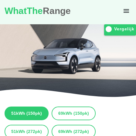
WhatThe
Range
Vergelijk
51kWh
(150pk)
69kWh
(150pk)
51kWh
(272pk)
69kWh
(272pk)