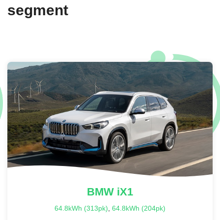
segment
BMW
iX1
64.8kWh (313pk)
,
64.8kWh (204pk)