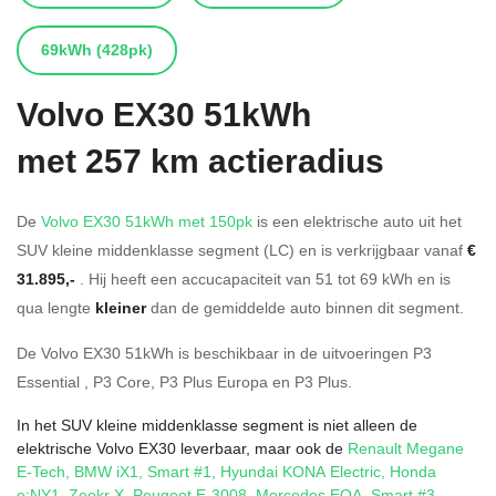
69kWh
(428pk)
Volvo
EX30 51kWh
met 257 km actieradius
De
Volvo EX30 51kWh met 150pk
is een elektrische auto uit het
SUV kleine middenklasse segment (LC) en is verkrijgbaar vanaf
€
31.895,-
. Hij heeft een accucapaciteit van 51
tot 69
kWh en is
qua lengte
kleiner
dan de gemiddelde auto binnen dit segment.
De Volvo EX30 51kWh is beschikbaar in de
uitvoeringen
P3
Essential
,
P3 Core
,
P3 Plus Europa
en
P3 Plus
.
In het SUV kleine middenklasse segment is niet alleen de
elektrische Volvo EX30 leverbaar, maar ook de
Renault Megane
E-Tech
,
BMW iX1
,
Smart #1
,
Hyundai KONA Electric
,
Honda
e:NY1
,
Zeekr X
,
Peugeot E-3008
,
Mercedes EQA
,
Smart #3
,