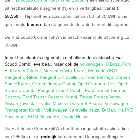
uit het bestelauto’s segment (N) en is verkrijgbaar vanaf
€
58.550,-
. Hij heeft een accucapaciteit van 50
tot 75
kWh en is
qua lengte
kleiner
dan de gemiddelde auto binnen dit segment.
De Fiat Scudo Combi 75kWh is beschikbaar in de
uitvoering
L2
75kWh
.
In het bestelauto’s segment is niet alleen de elektrische Fiat
Scudo Combi leverbaar, maar ook de
Volkswagen ID.Buzz
,
Ford
E-Tourneo Courier
,
Mercedes Vito Tourer
,
Mercedes EQT
,
Peugeot E-Rifter
,
Peugeot E-Traveller
,
Citroen Berlingo
,
Citroen
SpaceTourer
,
Citroen Jumpy Combi
,
Opel Combo-e Life
,
Opel
Vivaro-e Combi
,
Peugeot Expert Combi
,
Ford Transit Tourneo
Custom
,
Ford Transit Custom Kombi
,
Toyota ProAce Verso
,
Nissan Townstar Evalia
,
Maxus eDeliver 9 People
,
Volkswagen
Transporter Kombi
,
Volkswagen Caravelle
,
Isuzu D-Max
,
Kia PV5
Passenger
,
KGM Musso EV
,
Toyota Hi-lux
.
De Fiat Scudo Combi 75kWh heeft een ingeschatte actieradius
van 296 km die je
redelijk
kan noemen. Daarbij heeft hij een