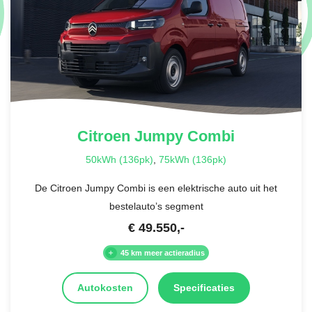
Citroen
Jumpy Combi
50kWh (136pk)
,
75kWh (136pk)
De Citroen Jumpy Combi is een elektrische auto uit het
bestelauto’s segment
€
49.550
,-
45 km meer actieradius
Autokosten
Specificaties