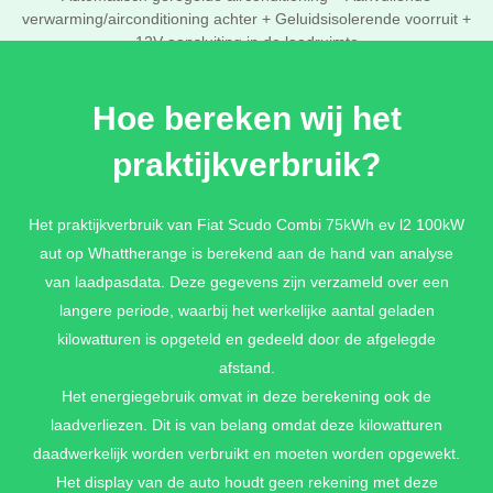
verwarming/airconditioning achter + Geluidsisolerende voorruit +
12V aansluiting in de laadruimte
€ 726,-
Hoe bereken wij het
praktijkverbruik?
PACK ERGONOMIE MET
PASSAGIERSSTOEL
Het praktijkverbruik van Fiat Scudo Combi 75kWh ev l2 100kW
Passagiersstoel met armsteun + In hoogte verstelbare
bestuurdersstoel met armsteun en verstelbare lendensteun
aut op Whattherange is berekend aan de hand van analyse
€ 0,-
van laadpasdata. Deze gegevens zijn verzameld over een
langere periode, waarbij het werkelijke aantal geladen
kilowatturen is opgeteld en gedeeld door de afgelegde
afstand.
Het energiegebruik omvat in deze berekening ook de
laadverliezen. Dit is van belang omdat deze kilowatturen
daadwerkelijk worden verbruikt en moeten worden opgewekt.
Het display van de auto houdt geen rekening met deze