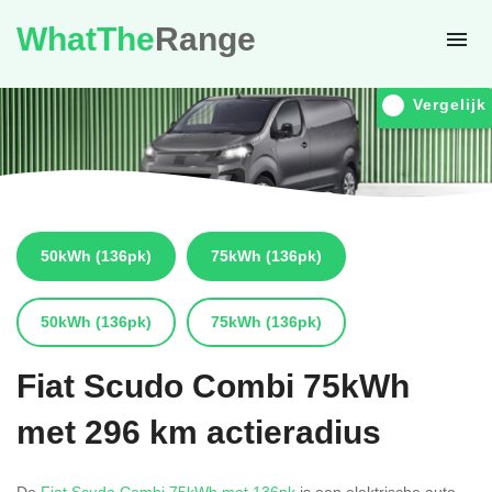
WhatThe
Range
Vergelijk
50kWh
(136pk)
75kWh
(136pk)
50kWh
(136pk)
75kWh
(136pk)
Fiat
Scudo Combi 75kWh
met 296 km actieradius
De
Fiat Scudo Combi 75kWh met 136pk
is een elektrische auto