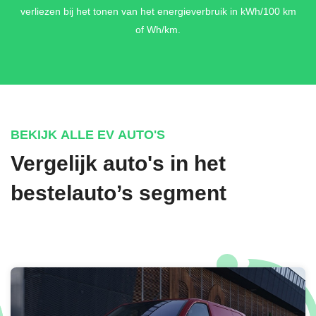
verliezen bij het tonen van het energieverbruik in kWh/100 km
of Wh/km.
BEKIJK ALLE EV AUTO'S
Vergelijk auto's in het
bestelauto’s segment